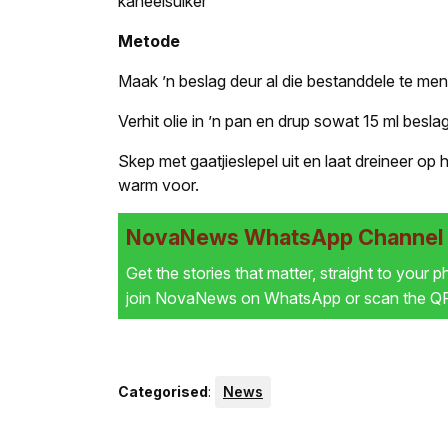
kaneelsuiker
Metode
Maak ’n beslag deur al die bestanddele te men
Verhit olie in ’n pan en drup sowat 15 ml beslag
Skep met gaatjieslepel uit en laat dreineer op
warm voor.
NovaNews WhatsApp Channel i
Get the stories that matter, straight to your 
join NovaNews on WhatsApp or scan the QR 
Categorised
:
News