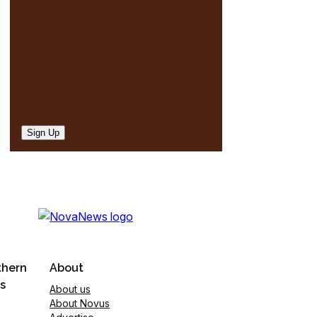
)
Sign Up
thern
About
s
About us
About Novus