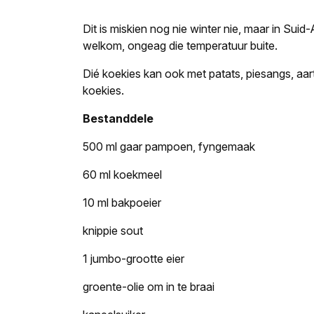
Dit is miskien nog nie winter nie, maar in Su
welkom, ongeag die temperatuur buite.
Dié koekies kan ook met patats, piesangs, aa
koekies.
Bestanddele
500 ml gaar pampoen, fyngemaak
60 ml koekmeel
10 ml bakpoeier
knippie sout
1 jumbo-grootte eier
groente-olie om in te braai