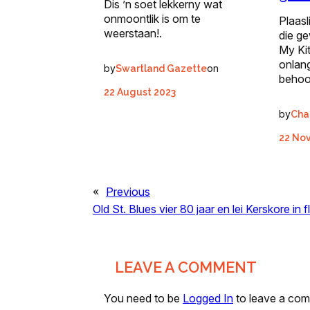
Dis ’n soet lekkerny wat
onmoontlik is om te
Plaas
weerstaan!.
die ge
My Ki
onlan
by
on
Swartland Gazette
behoo
22 August 2023
by
Cha
22 No
«
Previous
Old St. Blues vier 80 jaar en lei Kerskore in f
LEAVE A COMMENT
You need to be
Logged In
to leave a co