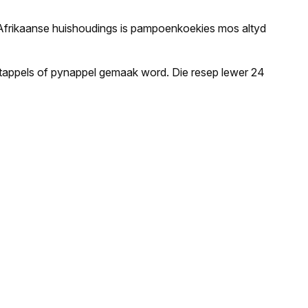
id-Afrikaanse huishoudings is pampoenkoekies mos altyd
rtappels of pynappel gemaak word. Die resep lewer 24