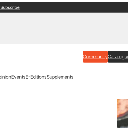
 Subscribe
Community
Catalogu
inion
Events
E-Editions
Supplements