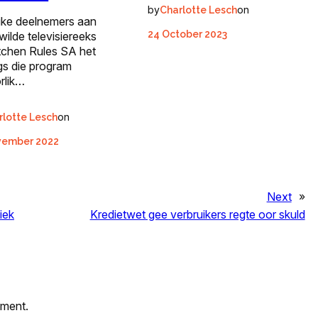
by
on
Charlotte Lesch
like deelnemers aan
24 October 2023
wilde televisiereeks
tchen Rules SA het
gs die program
rlik…
on
rlotte Lesch
vember 2022
Next
»
liek
Kredietwet gee verbruikers regte oor skuld
mment.