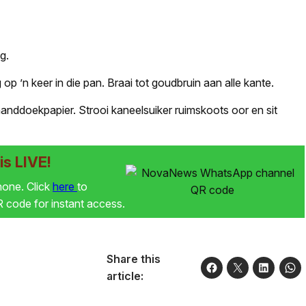
g.
 op ’n keer in die pan. Braai tot goudbruin aan alle kante.
 handdoekpapier. Strooi kaneelsuiker ruimskoots oor en sit
s LIVE!
phone. Click
here
to
code for instant access.
Share this
article: