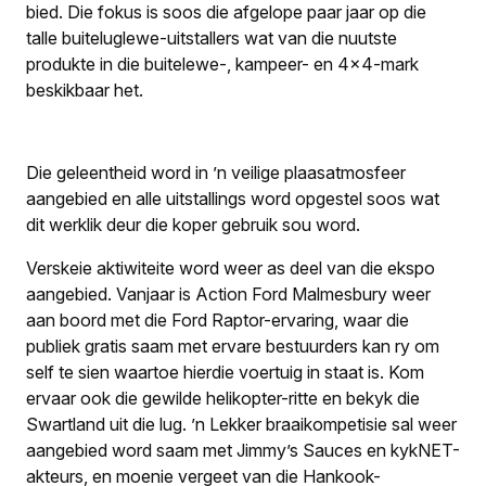
bied. Die fokus is soos die afgelope paar jaar op die
talle buiteluglewe-uitstallers wat van die nuutste
produkte in die buitelewe-, kampeer- en 4×4-mark
beskikbaar het.
Die geleentheid word in ’n veilige plaasatmosfeer
aangebied en alle uitstallings word opgestel soos wat
dit werklik deur die koper gebruik sou word.
Verskeie aktiwiteite word weer as deel van die ekspo
aangebied. Vanjaar is Action Ford Malmesbury weer
aan boord met die Ford Raptor-ervaring, waar die
publiek gratis saam met ervare bestuurders kan ry om
self te sien waartoe hierdie voertuig in staat is. Kom
ervaar ook die gewilde helikopter-ritte en bekyk die
Swartland uit die lug. ’n Lekker braaikompetisie sal weer
aangebied word saam met Jimmy’s Sauces en kykNET-
akteurs, en moenie vergeet van die Hankook-