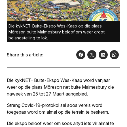
Die kykNET-Buite-Ekspo Wes-Kaap op die plaas
Môreson buite Malmesbury beloof om weer groot
belangstelling te lok.
Share this article:
Die kykNET- Buite-Ekspo Wes-Kaap word vanjaar
weer op die plaas Môreson net buite Malmesbury die
naweek van 25 tot 27 Maart aangebied.
Streng Covid-19-protokol sal soos vereis word
toegepas word om almal op die terrein te beskerm.
Die ekspo beloof weer om soos altyd iets vir almal te