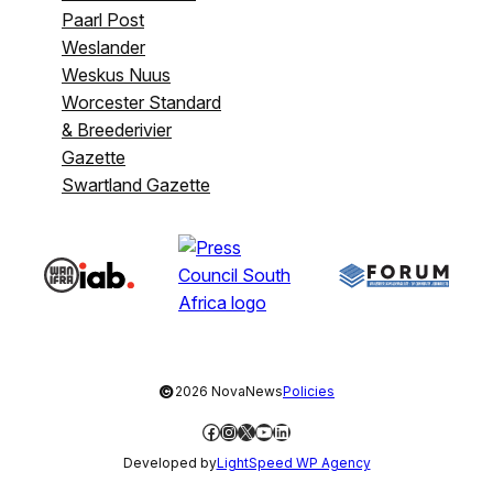
Paarl Post
Weslander
Weskus Nuus
Worcester Standard
& Breederivier
Gazette
Swartland Gazette
©
2026 NovaNews
Policies
Facebook
Instagram
X
YouTube
LinkedIn
Developed by
LightSpeed WP Agency