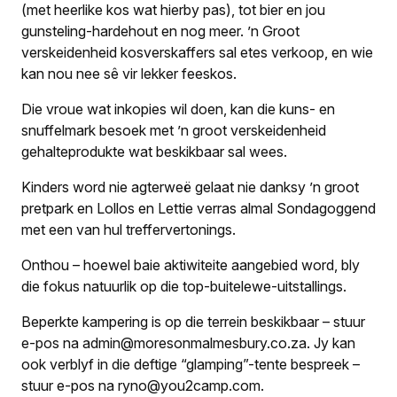
(met heerlike kos wat hierby pas), tot bier en jou
gunsteling-hardehout en nog meer. ’n Groot
verskeidenheid kosverskaffers sal etes verkoop, en wie
kan nou nee sê vir lekker feeskos.
Die vroue wat inkopies wil doen, kan die kuns- en
snuffelmark besoek met ’n groot verskeidenheid
gehalteprodukte wat beskikbaar sal wees.
Kinders word nie agterweë gelaat nie danksy ’n groot
pretpark en Lollos en Lettie verras almal Sondagoggend
met een van hul treffervertonings.
Onthou – hoewel baie aktiwiteite aangebied word, bly
die fokus natuurlik op die top-buitelewe-uitstallings.
Beperkte kampering is op die terrein beskikbaar – stuur
e-pos na admin@moresonmalmesbury.co.za. Jy kan
ook verblyf in die deftige “glamping”-tente bespreek –
stuur e-pos na ryno@you2camp.com.