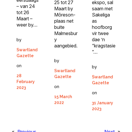
ekspo, sal
25 tot 27
– van 24
saam met
Maart by
tot 26
Sakeliga
Môreson-
Maart –
as
plaas net
weer by…
hoofborg
buite
vir twee
Malmesbur
dae ’n
y
by
“kragstasie
aangebied.
Swartland
”…
Gazette
by
on
by
Swartland
28
Gazette
Swartland
February
Gazette
on
2023
on
15 March
2022
31 January
2023
«
Previous
Next
»