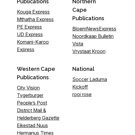
Publications
Northern
Cape
Kouga Express
Publications
Mthatha Express
PE Express
BloemNewsExpress
UD Express
Noordkaap Bulletin
Komani-Karoo
Vista
Express
Vrystaat Kroon
Western Cape
National
Publications
Soccer Laduma
Kickoff
City Vision
rooi rose
Tygerburger
People’s Post
District Mail &
Helderberg Gazette
Eikestad Nuus
Hermanus Times