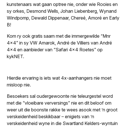
kunstenaars wat gaan optree nie, onder wie Rooies en
sy orkes, Desmond Wells, Johan Liebenberg, Wynand
Windpomp, Dewald Dippenaar, Chereé, Amoré en Early
B!
Kom ry ook gratis saam met die immergewilde “Mnr
4×4” in sy VW Amarok, André de Villiers van André
4×4 en aanbieder van “Safari 4×4 Roetes” op
kykNET.
Hierdie ervaring is iets wat 4x-aanhangers nie moet
misloop nie.
Besoekers sal oudergewoonte nie teleurgestel word
met die “vloeibare verversings” nie en dit beloof om
weer uit die boonste rakke te wees asook met ’n groot
verskeidenheid beskikbaar – enigiets van ’n
verskeidenheid wyne in die Swartland Kelders-wyntuin