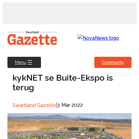
Skip
to
content
Community
Menu
kykNET se Buite-Ekspo is
terug
|
1 Mar 2022
Swartland Gazette