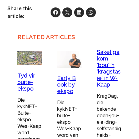
Share this
article:
RELATED ARTICLES
Sakeliga
kom
‘bou’ ’n
‘kragstas
Tyd vir
ie’ in W-
Early B
buite-
Kaap
ook by
ekspo
ekspo
KragDag,
Die
die
Die
kykNET-
bekende
kykNET-
Buite-
doen-jou-
buite-
ekspo
eie-ding-
ekspo
Wes-Kaap
selfstandig
Wes-Kaap
word
heids-
word van
eersdaags