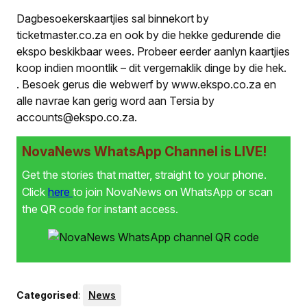
Dagbesoekerskaartjies sal binnekort by
ticketmaster.co.za en ook by die hekke gedurende die
ekspo beskikbaar wees. Probeer eerder aanlyn kaartjies
koop indien moontlik – dit vergemaklik dinge by die hek.
.
Besoek gerus die webwerf by www.ekspo.co.za en
alle navrae kan gerig word aan Tersia by
accounts@ekspo.co.za.
NovaNews WhatsApp Channel is LIVE!
Get the stories that matter, straight to your phone.
Click
here
to join NovaNews on WhatsApp or scan
the QR code for instant access.
Categorised
:
News