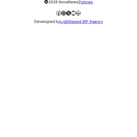
©
2026 NovaNews
Policies
Facebook
Instagram
X
YouTube
LinkedIn
Developed by
LightSpeed WP Agency