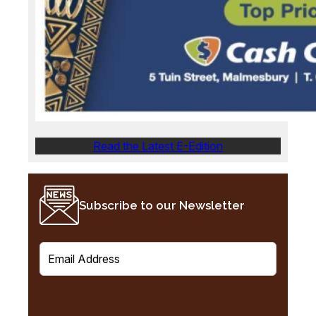
Read the Latest E-Edition
Subscribe to our Newsletter
E
m
a
i