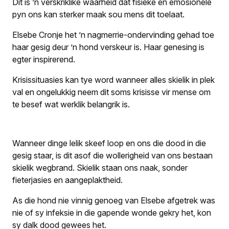
Dit is ’n verskriklike waarheid dat fisieke en emosionele
pyn ons kan sterker maak sou mens dit toelaat.
Elsebe Cronje het ’n nagmerrie-ondervinding gehad toe
haar gesig deur ’n hond verskeur is. Haar genesing is
egter inspirerend.
Krisissituasies kan tye word wanneer alles skielik in plek
val en ongelukkig neem dit soms krisisse vir mense om
te besef wat werklik belangrik is.
Wanneer dinge lelik skeef loop en ons die dood in die
gesig staar, is dit asof die wollerigheid van ons bestaan
skielik wegbrand. Skielik staan ons naak, sonder
fieterjasies en aangeplaktheid.
As die hond nie vinnig genoeg van Elsebe afgetrek was
nie of sy infeksie in die gapende wonde gekry het, kon
sy dalk dood gewees het.