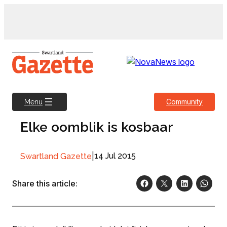
Skip
to
content
Community
Menu
Elke oomblik is kosbaar
|
14 Jul 2015
Swartland Gazette
Share this article: