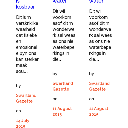
is
water
water
kosbaar
Dit wil
Dit wil
Dit is ’n
voorkom
voorkom
verskriklike
asof dit ’n
asof dit ’n
waarheid
wonderwe
wonderwe
dat fisieke
rk sal wees
rk sal wees
en
as ons nie
as ons nie
emosionel
waterbepe
waterbepe
e pyn ons
rkings in
rkings in
kan sterker
die…
die…
maak
sou…
by
by
Swartland
Swartland
by
Gazette
Gazette
Swartland
on
on
Gazette
11 August
11 August
on
2015
2015
14 July
2015