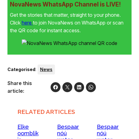
NovaNews WhatsApp Channel is LIVE!
Get the stories that matter, straight to your phone.
Click
here
to join NovaNews on WhatsApp or scan
the QR code for instant access.
Categorised
:
News
Share this
article:
RELATED ARTICLES
Elke
Bespaar
Bespaar
oomblik
nóú
nóú