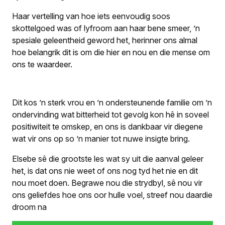
Haar vertelling van hoe iets eenvoudig soos
skottelgoed was of lyfroom aan haar bene smeer, ’n
spesiale geleentheid geword het, herinner ons almal
hoe belangrik dit is om die hier en nou en die mense om
ons te waardeer.
Dit kos ’n sterk vrou en ’n ondersteunende familie om ’n
ondervinding wat bitterheid tot gevolg kon hê in soveel
positiwiteit te omskep, en ons is dankbaar vir diegene
wat vir ons op so ’n manier tot nuwe insigte bring.
Elsebe sê die grootste les wat sy uit die aanval geleer
het, is dat ons nie weet of ons nog tyd het nie en dit
nou moet doen. Begrawe nou die strydbyl, sê nou vir
ons geliefdes hoe ons oor hulle voel, streef nou daardie
droom na