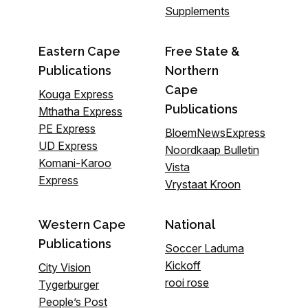
Supplements
Eastern Cape
Free State &
Publications
Northern
Cape
Kouga Express
Publications
Mthatha Express
PE Express
BloemNewsExpress
UD Express
Noordkaap Bulletin
Komani-Karoo
Vista
Express
Vrystaat Kroon
Western Cape
National
Publications
Soccer Laduma
Kickoff
City Vision
rooi rose
Tygerburger
People’s Post