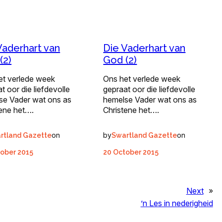
Vaderhart van
Die Vaderhart van
(2)
God (2)
et verlede week
Ons het verlede week
t oor die liefdevolle
gepraat oor die liefdevolle
se Vader wat ons as
hemelse Vader wat ons as
tene het….
Christene het….
on
by
on
rtland Gazette
Swartland Gazette
ober 2015
20 October 2015
Next
»
’n Les in nederigheid