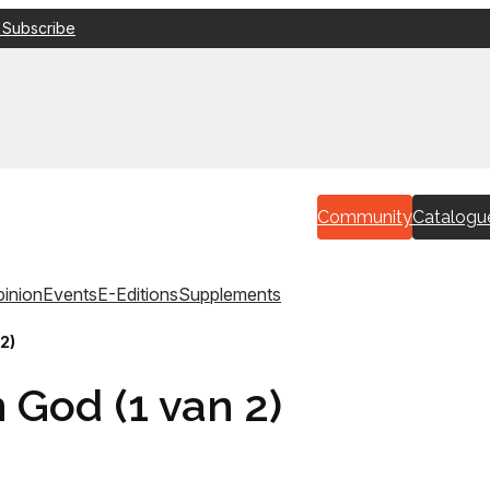
 Subscribe
Community
Catalogu
inion
Events
E-Editions
Supplements
2)
 God (1 van 2)