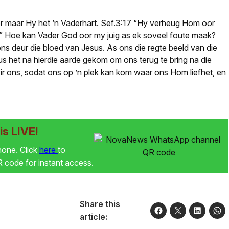
er maar Hy het ’n Vaderhart. Sef.3:17 “Hy verheug Hom oor
.” Hoe kan Vader God oor my juig as ek soveel foute maak?
ns deur die bloed van Jesus. As ons die regte beeld van die
sus het na hierdie aarde gekom om ons terug te bring na die
ir ons, sodat ons op ’n plek kan kom waar ons Hom liefhet, en
s LIVE!
phone. Click
here
to
code for instant access.
Share this
article: