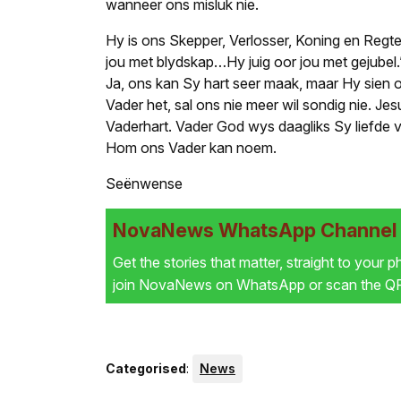
wanneer ons misluk nie.
Hy is ons Skepper, Verlosser, Koning en Regt
jou met blydskap…Hy juig oor jou met gejubel
Ja, ons kan Sy hart seer maak, maar Hy sien o
Vader het, sal ons nie meer wil sondig nie. Je
Vaderhart. Vader God wys daagliks Sy liefde v
Hom ons Vader kan noem.
Seënwense
NovaNews WhatsApp Channel i
Get the stories that matter, straight to your 
join NovaNews on WhatsApp or scan the QR 
Categorised
:
News