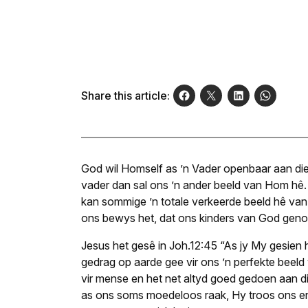
Share this article:
God wil Homself as ’n Vader openbaar aan di
vader dan sal ons ’n ander beeld van Hom hê.
kan sommige ’n totale verkeerde beeld hê van w
ons bewys het, dat ons kinders van God gen
Jesus het gesê in Joh.12:45 “As jy My gesien 
gedrag op aarde gee vir ons ’n perfekte beeld
vir mense en het net altyd goed gedoen aan d
as ons soms moedeloos raak, Hy troos ons e