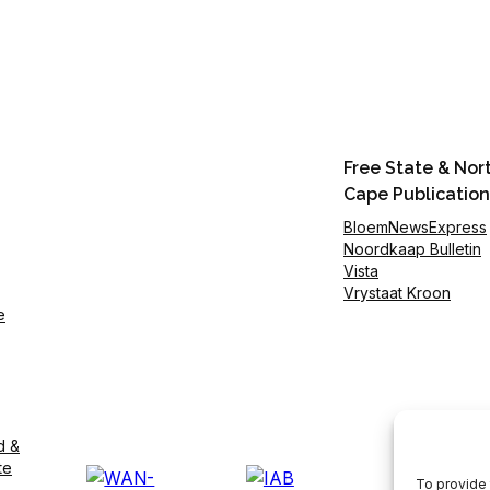
Free State & Nor
Cape Publication
BloemNewsExpress
Noordkaap Bulletin
Vista
Vrystaat Kroon
e
d &
te
To provide 