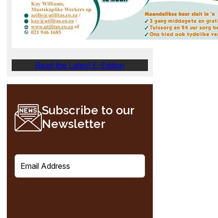
Read the Latest E-Edition
Subscribe to our
Newsletter
E
m
a
i
l