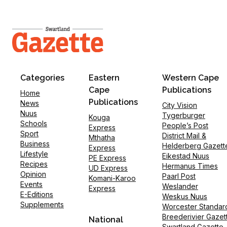
Categories
Eastern
Western Cape
Cape
Publications
Home
Publications
News
City Vision
Nuus
Tygerburger
Kouga
Schools
People’s Post
Express
Sport
District Mail &
Mthatha
Business
Helderberg Gazett
Express
Lifestyle
Eikestad Nuus
PE Express
Recipes
Hermanus Times
UD Express
Opinion
Paarl Post
Komani-Karoo
Events
Weslander
Express
E-Editions
Weskus Nuus
Supplements
Worcester Standar
Breederivier Gazet
National
Swartland Gazette