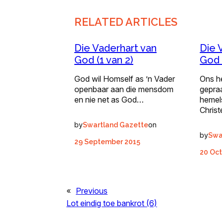
RELATED ARTICLES
Die Vaderhart van
Die 
God (1 van 2)
God 
God wil Homself as ’n Vader
Ons h
openbaar aan die mensdom
gepraa
en nie net as God…
hemel
Chris
by
on
Swartland Gazette
by
Swa
29 September 2015
20 Oct
«
Previous
Lot eindig toe bankrot (6)