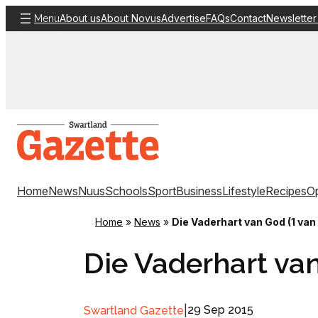
Skip
About us
About Novus
Advertise
FAQs
Contact
Newsletter
Menu
to
content
Home
News
Nuus
Schools
Sport
Business
Lifestyle
Recipes
Op
Home
»
News
»
Die Vaderhart van God (1 van 
Die Vaderhart van
|
29 Sep 2015
Swartland Gazette