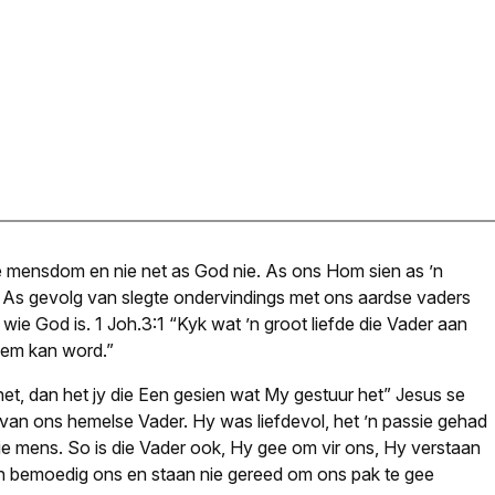
e mensdom en nie net as God nie. As ons Hom sien as ’n
 As gevolg van slegte ondervindings met ons aardse vaders
ie God is. 1 Joh.3:1 “Kyk wat ’n groot liefde die Vader aan
oem kan word.”
het, dan het jy die Een gesien wat My gestuur het” Jesus se
 van ons hemelse Vader. Hy was liefdevol, het ’n passie gehad
ie mens. So is die Vader ook, Hy gee om vir ons, Hy verstaan
n bemoedig ons en staan nie gereed om ons pak te gee