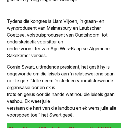
Tydens die kongres is Liam Viljoen, ‘n graan- en
wynprodusent van Malmesbury en Laubscher
Coetzee, volstruisprodusent van Oudtshoorn, tot
onderskeidelik voorsitter en
onder-voorsitter van Agri Wes-Kaap se Algemene
Sakekamer verkies.
Cornie Swart, uittredende president, het gesê hy is
opgewonde om die leisels aan ‘n relatiewe jong span
oor te gee. “Julle neem ‘n sterk en vooruitstrewende
organisasie oor en ek is
trots en gerus oor die hande wat nou die leisels gaan
vashou. Ek weet julle
verstaan die hart van die landbou en ek wens julle alle
voorspoed toe,” het Swart gesê.