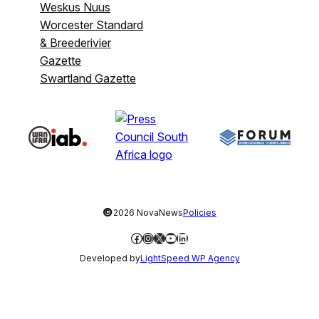
Weskus Nuus
Worcester Standard
& Breederivier
Gazette
Swartland Gazette
©
2026 NovaNews
Policies
Facebook
Instagram
X
YouTube
LinkedIn
Developed by
LightSpeed WP Agency