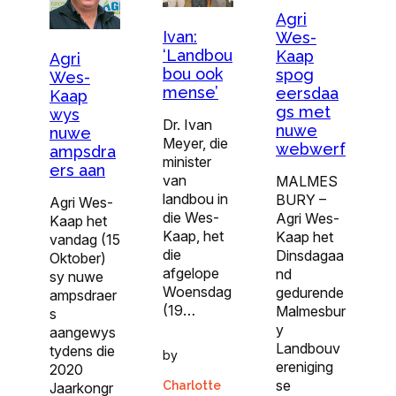
Agri
Ivan:
Wes-
‘Landbou
Kaap
Agri
bou ook
spog
Wes-
mense’
eersdaa
Kaap
gs met
wys
Dr. Ivan
nuwe
nuwe
Meyer, die
webwerf
ampsdra
minister
ers aan
van
MALMES
landbou in
BURY –
Agri Wes-
die Wes-
Agri Wes-
Kaap het
Kaap, het
Kaap het
vandag (15
die
Dinsdagaa
Oktober)
afgelope
nd
sy nuwe
Woensdag
gedurende
ampsdraer
(19…
Malmesbur
s
y
aangewys
Landbouv
tydens die
by
ereniging
2020
se
Charlotte
Jaarkongr