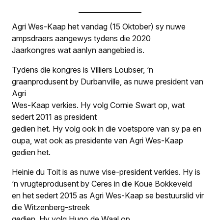
Agri Wes-Kaap het vandag (15 Oktober) sy nuwe
ampsdraers aangewys tydens die 2020
Jaarkongres wat aanlyn aangebied is.
Tydens die kongres is Villiers Loubser, ‘n
graanprodusent by Durbanville, as nuwe president van
Agri
Wes-Kaap verkies. Hy volg Cornie Swart op, wat
sedert 2011 as president
gedien het. Hy volg ook in die voetspore van sy pa en
oupa, wat ook as presidente van Agri Wes-Kaap
gedien het.
Heinie du Toit is as nuwe vise-president verkies. Hy is
‘n vrugteprodusent by Ceres in die Koue Bokkeveld
en het sedert 2015 as Agri Wes-Kaap se bestuurslid vir
die Witzenberg-streek
gedien. Hy volg Hugo de Waal op.