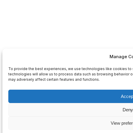
Manage Co
To provide the best experiences, we use technologies like cookies to 
technologies will allow us to process data such as browsing behavior or
may adversely affect certain features and functions.
Accep
Deny
View prefe