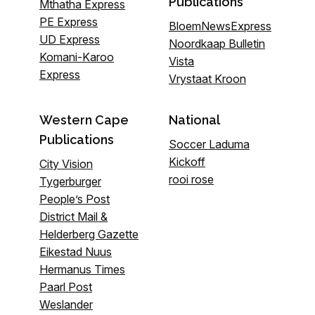
Publications
Mthatha Express
PE Express
BloemNewsExpress
UD Express
Noordkaap Bulletin
Komani-Karoo
Vista
Express
Vrystaat Kroon
Western Cape
National
Publications
Soccer Laduma
Kickoff
City Vision
rooi rose
Tygerburger
People’s Post
District Mail &
Helderberg Gazette
Eikestad Nuus
Hermanus Times
Paarl Post
Weslander