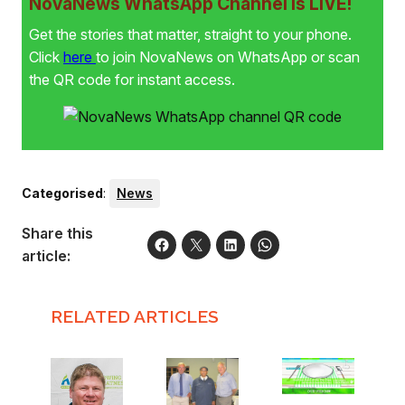
NovaNews WhatsApp Channel is LIVE!
Get the stories that matter, straight to your phone.
Click
here
to join NovaNews on WhatsApp or scan
the QR code for instant access.
Categorised
:
News
Share this
article:
RELATED ARTICLES