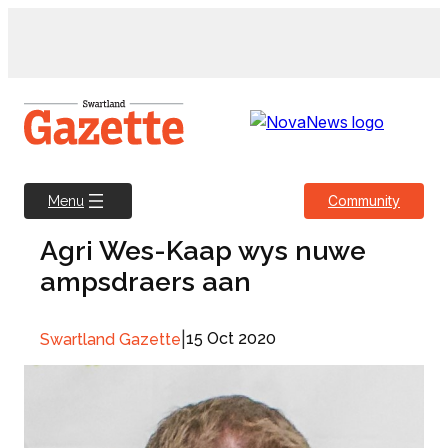
Skip
to
content
Community
Menu
Agri Wes-Kaap wys nuwe
ampsdraers aan
|
15 Oct 2020
Swartland Gazette