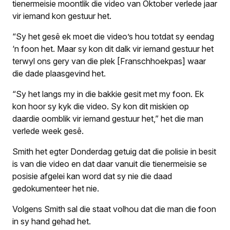
tienermeisie moontlik die video van Oktober verlede jaar
vir iemand kon gestuur het.
“Sy het gesê ek moet die video’s hou totdat sy eendag
‘n foon het. Maar sy kon dit dalk vir iemand gestuur het
terwyl ons gery van die plek [Franschhoekpas] waar
die dade plaasgevind het.
“Sy het langs my in die bakkie gesit met my foon. Ek
kon hoor sy kyk die video. Sy kon dit miskien op
daardie oomblik vir iemand gestuur het,” het die man
verlede week gesê.
Smith het egter Donderdag getuig dat die polisie in besit
is van die video en dat daar vanuit die tienermeisie se
posisie afgelei kan word dat sy nie die daad
gedokumenteer het nie.
Volgens Smith sal die staat volhou dat die man die foon
in sy hand gehad het.