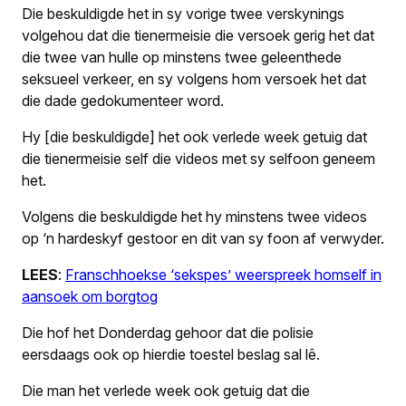
Die beskuldigde het in sy vorige twee verskynings
volgehou dat die tienermeisie die versoek gerig het dat
die twee van hulle op minstens twee geleenthede
seksueel verkeer, en sy volgens hom versoek het dat
die dade gedokumenteer word.
Hy [die beskuldigde] het ook verlede week getuig dat
die tienermeisie self die videos met sy selfoon geneem
het.
Volgens die beskuldigde het hy minstens twee videos
op ‘n hardeskyf gestoor en dit van sy foon af verwyder.
LEES
:
Franschhoekse ‘sekspes’ weerspreek homself in
aansoek om borgtog
Die hof het Donderdag gehoor dat die polisie
eersdaags ook op hierdie toestel beslag sal lê.
Die man het verlede week ook getuig dat die