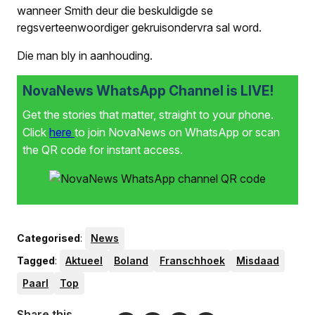
wanneer Smith deur die beskuldigde se
regsverteenwoordiger gekruisondervra sal word.
Die man bly in aanhouding.
NovaNews WhatsApp Channel is LIVE!
Get the stories that matter, straight to your phone.
Click
here
to join NovaNews on WhatsApp or scan
the QR code for instant access.
Categorised
:
News
Tagged
:
Aktueel
Boland
Franschhoek
Misdaad
Paarl
Top
Share this