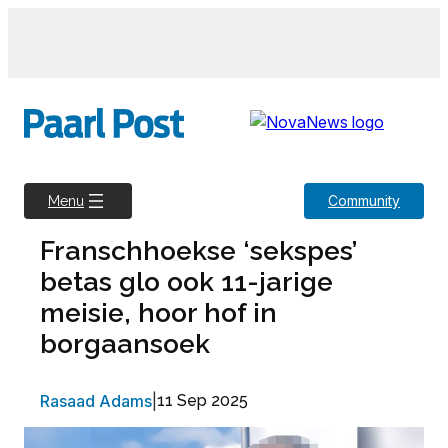
Skip
to
content
Community
Menu
Franschhoekse ‘sekspes’
betas glo ook 11-jarige
meisie, hoor hof in
borgaansoek
Rasaad Adams
|
11 Sep 2025