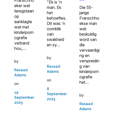
Franschho
"Ek is 'n
eker wat
man. Ek
Die 55-
teregstaan
het
jarige
op
behoeftes.
Franschho
aanklagte
Dit was 'n
ekse man
wat met
oomblik
wat
kinderporn
van
beskuldig
ografie
swakheid
word van
verband
en sy…
die
hou,…
vervaardigi
ng en
by
verspreidin
by
g van
Rasaad
Rasaad
kinderporn
Adams
Adams
ografie
on
het…
on
8
19
September
by
September
2025
2025
Rasaad
Adams