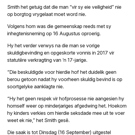
Smith het getuig dat die man “vir sy eie veiligheid” nie
op borgtog vrygelaat moet word nie.
Volgens hom was die gemeenskap reeds met sy
inhegtenisneming op 16 Augustus oproerig.
Hy het verder verwys na die man se vorige
skuldigbevinding en opgeskorte vonnis in 2017 vir
statutêre verkragting van ‘n 17-jarige.
“Die beskuldigde voor hierdie hof het duidelik geen
berou getoon nadat hy voorheen skuldig bevind is op
soortgelyke aanklagte nie.
“Hy het geen respek vir hofprosesse nie aangesien hy
homself weer op minderjariges afgedwing het. Hoekom
hy kinders verkies om hierdie seksdade mee uit te voer
weet ek nie,” het Smith gesê.
Die saak is tot Dinsdag (16 September) uitgestel