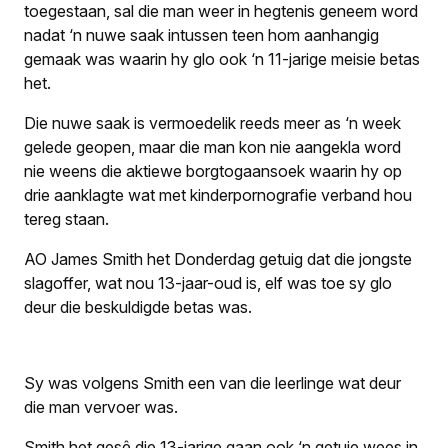
toegestaan, sal die man weer in hegtenis geneem word
nadat ‘n nuwe saak intussen teen hom aanhangig
gemaak was waarin hy glo ook ‘n 11-jarige meisie betas
het.
Die nuwe saak is vermoedelik reeds meer as ‘n week
gelede geopen, maar die man kon nie aangekla word
nie weens die aktiewe borgtogaansoek waarin hy op
drie aanklagte wat met kinderpornografie verband hou
tereg staan.
AO James Smith het Donderdag getuig dat die jongste
slagoffer, wat nou 13-jaar-oud is, elf was toe sy glo
deur die beskuldigde betas was.
Sy was volgens Smith een van die leerlinge wat deur
die man vervoer was.
Smith het gesê die 13-jarige gaan ook ‘n getuie wees in