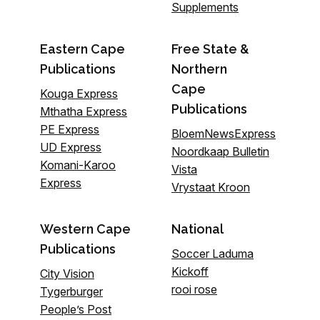
Supplements
Eastern Cape
Free State &
Publications
Northern
Cape
Kouga Express
Publications
Mthatha Express
PE Express
BloemNewsExpress
UD Express
Noordkaap Bulletin
Komani-Karoo
Vista
Express
Vrystaat Kroon
Western Cape
National
Publications
Soccer Laduma
Kickoff
City Vision
rooi rose
Tygerburger
People’s Post