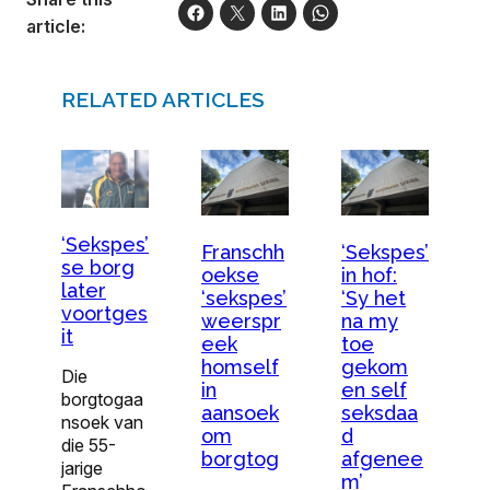
article:
RELATED ARTICLES
‘Sekspes’
Franschh
‘Sekspes’
se borg
oekse
in hof:
later
‘sekspes’
‘Sy het
voortges
weerspr
na my
it
eek
toe
homself
gekom
Die
in
en self
borgtogaa
aansoek
seksdaa
nsoek van
om
d
die 55-
borgtog
afgenee
jarige
m’