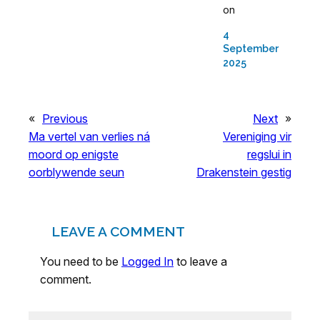
on
4
September
2025
«
Previous
Next
»
Ma vertel van verlies ná
Vereniging vir
moord op enigste
regslui in
oorblywende seun
Drakenstein gestig
LEAVE A COMMENT
You need to be
Logged In
to leave a
comment.