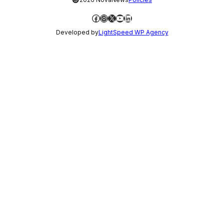
Facebook
Instagram
X
YouTube
LinkedIn
Developed by
LightSpeed WP Agency