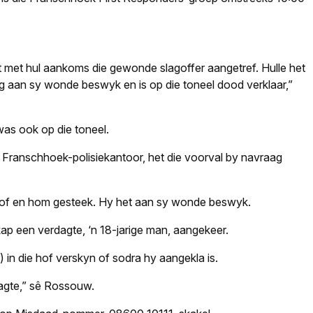
 met hul aankoms die gewonde slagoffer aangetref. Hulle het
ig aan sy wonde beswyk en is op die toneel dood verklaar,”
as ook op die toneel.
 Franschhoek-polisiekantoor, het die voorval by navraag
oof en hom gesteek. Hy het aan sy wonde beswyk.
kap een verdagte, ‘n 18-jarige man, aangekeer.
n die hof verskyn of sodra hy aangekla is.
dagte,” sê Rossouw.