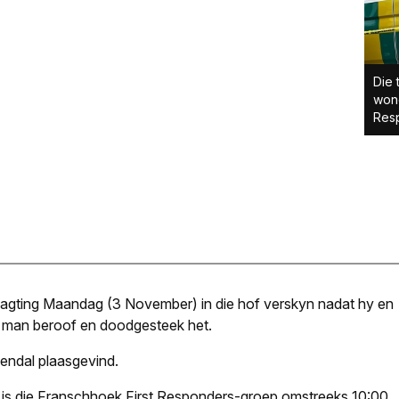
Die 
wond
Res
wagting Maandag (3 November) in die hof verskyn nadat hy en
’n man beroof en doodgesteek het.
endal plaasgevind.
, is die Franschhoek First Responders-groep omstreeks 10:00