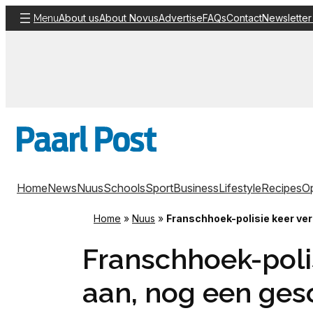
Skip
About us
About Novus
Advertise
FAQs
Contact
Newsletter
Menu
to
content
Home
News
Nuus
Schools
Sport
Business
Lifestyle
Recipes
Op
Home
»
Nuus
»
Franschhoek-polisie keer ve
Franschhoek-poli
aan, nog een ges