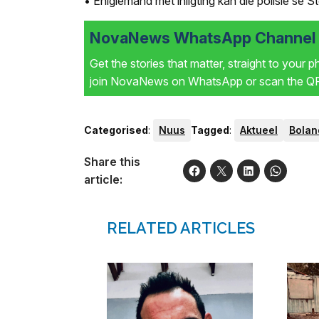
• Enigiemand met inligting kan die polisie se
NovaNews WhatsApp Channel i
Get the stories that matter, straight to your 
join NovaNews on WhatsApp or scan the QR 
Categorised
:
Nuus
Tagged
:
Aktueel
Bolan
Share this
article:
RELATED ARTICLES