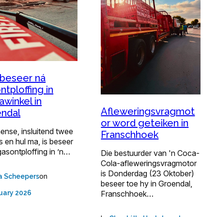
 beseer ná
ntploffing in
awinkel in
Afleweringsvragmot
ndal
or word geteiken in
ense, insluitend twee
Franschhoek
s en hul ma, is beseer
gasontploffing in ’n…
Die bestuurder van 'n Coca-
Cola-afleweringsvragmotor
is Donderdag (23 Oktober)
on
a Scheepers
beseer toe hy in Groendal,
Franschhoek…
uary 2026