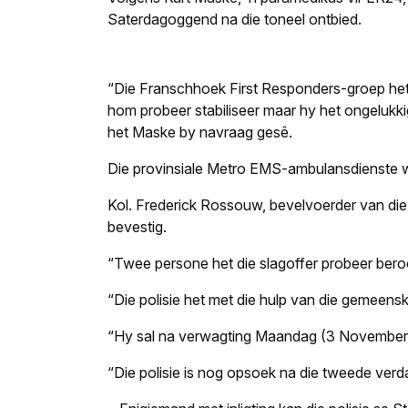
Saterdagoggend na die toneel ontbied.
“Die Franschhoek First Responders-groep het
hom probeer stabiliseer maar hy het ongelukk
het Maske by navraag gesê.
Die provinsiale Metro EMS-ambulansdienste w
Kol. Frederick Rossouw, bevelvoerder van die
bevestig.
“Twee persone het die slagoffer probeer ber
“Die polisie het met die hulp van die gemeens
“Hy sal na verwagting Maandag (3 November) i
“Die polisie is nog opsoek na die tweede ver