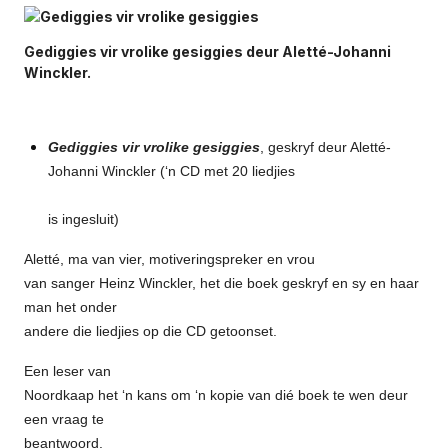
Gediggies vir vrolike gesiggies deur Aletté-Johanni
Winckler.
Gediggies vir vrolike gesiggies
, geskryf deur Aletté-
Johanni Winckler (‘n CD met 20 liedjies
is ingesluit)
Aletté, ma van vier, motiveringspreker en vrou
van sanger Heinz Winckler, het die boek geskryf en sy en haar
man het onder
andere die liedjies op die CD getoonset.
Een leser van
Noordkaap het ‘n kans om ‘n kopie van dié boek te wen deur
een vraag te
beantwoord.