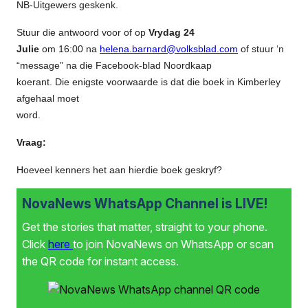
NB-Uitgewers geskenk.
Stuur die antwoord voor of op
Vrydag 24
Julie
om 16:00 na
helena.barnard@volksblad.com
of stuur ‘n
“message” na die Facebook-blad Noordkaap
koerant. Die enigste voorwaarde is dat die boek in Kimberley
afgehaal moet
word.
Vraag:
Hoeveel kenners het aan hierdie boek geskryf?
NovaNews WhatsApp Channel is LIVE!
Get the stories that matter, straight to your phone.
Click
here
to join NovaNews on WhatsApp or scan
the QR code for instant access.