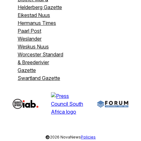
Helderberg Gazette
Eikestad Nuus
Hermanus Times
Paarl Post
Weslander
Weskus Nuus
Worcester Standard
& Breederivier
Gazette
Swartland Gazette
©
2026 NovaNews
Policies