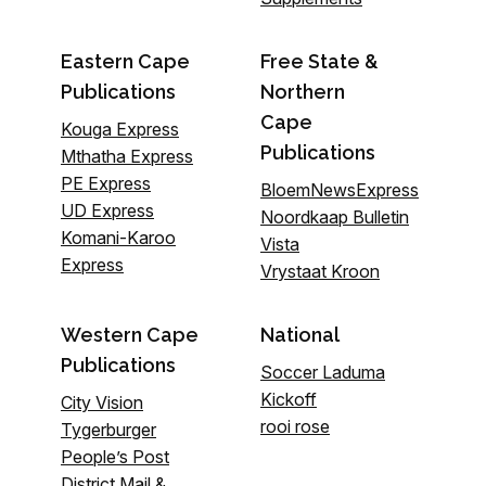
Eastern Cape
Free State &
Publications
Northern
Cape
Kouga Express
Publications
Mthatha Express
PE Express
BloemNewsExpress
UD Express
Noordkaap Bulletin
Komani-Karoo
Vista
Express
Vrystaat Kroon
Western Cape
National
Publications
Soccer Laduma
Kickoff
City Vision
rooi rose
Tygerburger
People’s Post
District Mail &