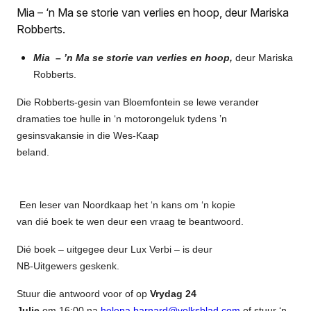
Mia – ‘n Ma se storie van verlies en hoop, deur Mariska
Robberts.
Mia ­ – ’n Ma se storie van verlies en hoop,
deur Mariska
Robberts.
Die Robberts-gesin van Bloemfontein se lewe verander
dramaties toe hulle in ‘n motorongeluk tydens ’n
gesinsvakansie in die Wes-Kaap
beland.
Een leser van Noordkaap het ‘n kans om ‘n kopie
van dié boek te wen deur een vraag te beantwoord.
Dié boek – uitgegee deur Lux Verbi – is deur
NB-Uitgewers geskenk.
Stuur die antwoord voor of op
Vrydag 24
Julie
om 16:00 na
helena.barnard@volksblad.com
of stuur ‘n