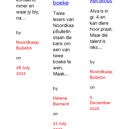
Kerskous
boeke
mmer en
Alva is in
waar jy bly,
Twee
gr. 4 en
na…
lesers van
kan diere
Noordkaa
hoor praat.
pBulletin
by
Maar dié
staan die
talent is
Noordkaap
kans om
niks…
Bulletin
een van
twee
on
boeke te
by
wen.
28 July
Noordkaap
Maak…
2022
Bulletin
on
by
5
Helena
December
Barnard
2022
on
22 July