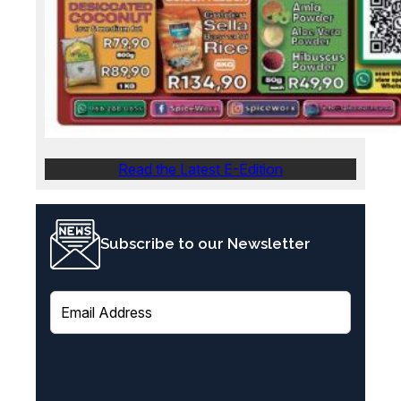
Read the Latest E-Edition
Subscribe to our Newsletter
E
m
a
i
l