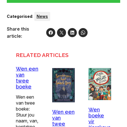
Categorised
:
News
Share this
article:
RELATED ARTICLES
Wen een
van
twee
boeke
Wen een
van twee
boeke:
Wen
Wen een
Stuur jou
boeke
van
naam, van,
vir
twee
kontakno