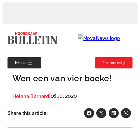
Skip
to
content
Community
Menu
Wen een van vier boeke!
Helena Barnard
|
16 Jul 2020
Share this article: