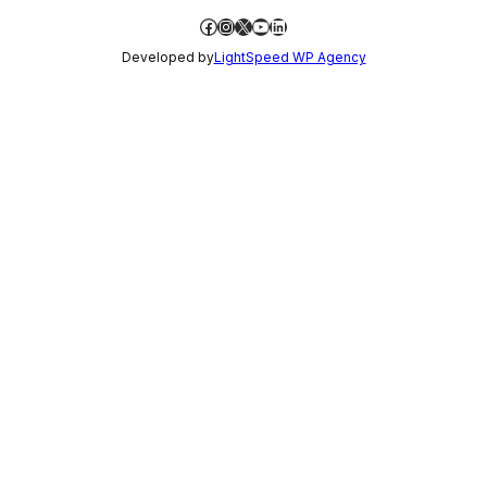
Facebook
Instagram
X
YouTube
LinkedIn
Developed by
LightSpeed WP Agency