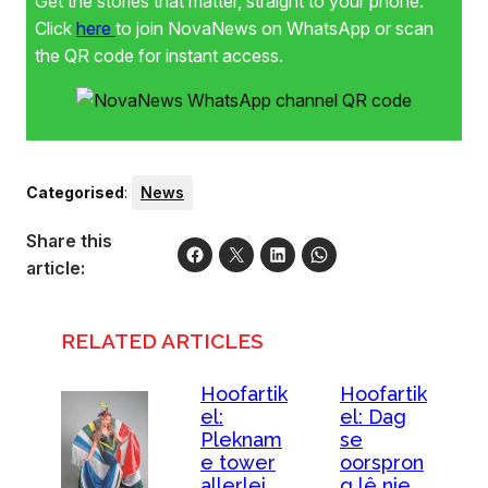
Get the stories that matter, straight to your phone.
die hotel dateer.
Foto: Helena Barnard
Click
here
to join NovaNews on WhatsApp or scan
the QR code for instant access.
Categorised
:
News
Share this
article:
RELATED ARTICLES
Hoofartik
Hoofartik
el:
el: Dag
Pleknam
se
e tower
oorspron
allerlei
g lê nie