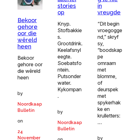
stories
in
op
vreugde
Bekoor
Knyp.
“Dit begin
gehore
Stofbakkie
vroegogge
oor die
s.
nd,” skryf
wêreld
Grootdrink.
sy,
heen
Keelafsnyl
“boodskap
eegte.
pe
Bekoor
Soebatsfo
omraam
gehore oor
ntein.
met
die wêreld
Putsonder
blomme,
heen
water.
of
Kykompan
deurspek
by
.
met
spykerhak
Noordkaap
ke en
Bulletin
by
krulletters:
on
…
Noordkaap
Bulletin
24
November
by
on