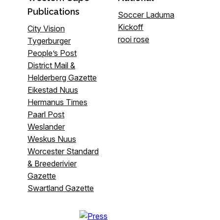
Publications
Soccer Laduma
Kickoff
City Vision
rooi rose
Tygerburger
People’s Post
District Mail &
Helderberg Gazette
Eikestad Nuus
Hermanus Times
Paarl Post
Weslander
Weskus Nuus
Worcester Standard
& Breederivier
Gazette
Swartland Gazette