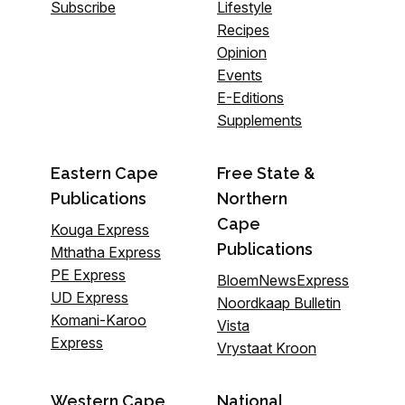
Subscribe
Lifestyle
Recipes
Opinion
Events
E-Editions
Supplements
Eastern Cape
Free State &
Publications
Northern
Cape
Kouga Express
Publications
Mthatha Express
PE Express
BloemNewsExpress
UD Express
Noordkaap Bulletin
Komani-Karoo
Vista
Express
Vrystaat Kroon
Western Cape
National