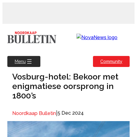
Skip
to
content
Community
Menu
Vosburg-hotel: Bekoor met
enigmatiese oorsprong in
1800’s
|
5 Dec 2024
Noordkaap Bulletin