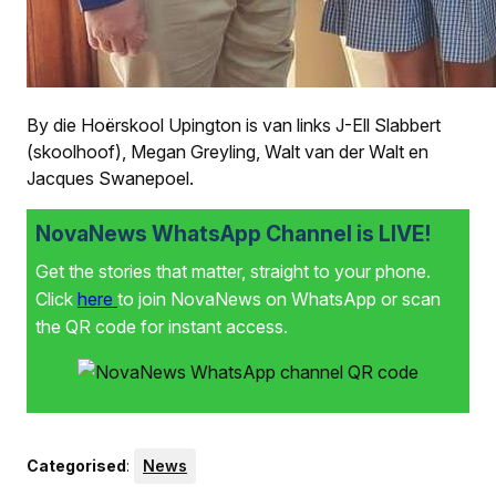
By die Hoërskool Upington is van links J-Ell Slabbert
(skoolhoof), Megan Greyling, Walt van der Walt en
Jacques Swanepoel.
NovaNews WhatsApp Channel is LIVE!
Get the stories that matter, straight to your phone.
Click
here
to join NovaNews on WhatsApp or scan
the QR code for instant access.
Categorised
:
News