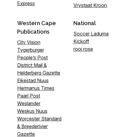
Express
Vrystaat Kroon
Western Cape
National
Publications
Soccer Laduma
Kickoff
City Vision
rooi rose
Tygerburger
People’s Post
District Mail &
Helderberg Gazette
Eikestad Nuus
Hermanus Times
Paarl Post
Weslander
Weskus Nuus
Worcester Standard
& Breederivier
Gazette