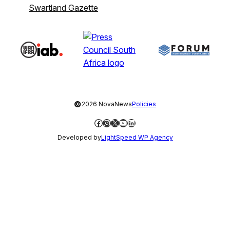
Swartland Gazette
©
2026 NovaNews
Policies
Facebook
Instagram
X
YouTube
LinkedIn
Developed by
LightSpeed WP Agency