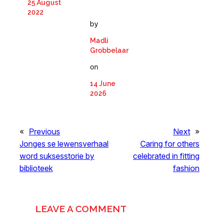
25 August
2022
by
Madli
Grobbelaar
on
14 June
2026
«
Previous
Next
»
Jonges se lewensverhaal
Caring for others
word suksesstorie by
celebrated in fitting
biblioteek
fashion
LEAVE A COMMENT