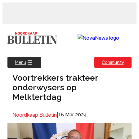
Skip
to
content
Community
Menu
Voortrekkers trakteer
onderwysers op
Melktertdag
|
18 Mar 2024
Noordkaap Bulletin