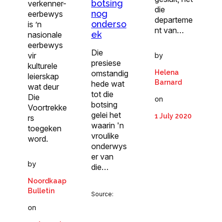
botsing
verkenner-
die
nog
eerbewys
departeme
onderso
is ’n
nt van…
ek
nasionale
eerbewys
Die
vir
by
presiese
kulturele
omstandig
Helena
leierskap
Barnard
hede wat
wat deur
tot die
Die
on
botsing
Voortrekke
gelei het
1 July 2020
rs
waarin 'n
toegeken
vroulike
word.
onderwys
er van
by
die…
Noordkaap
Bulletin
Source:
on