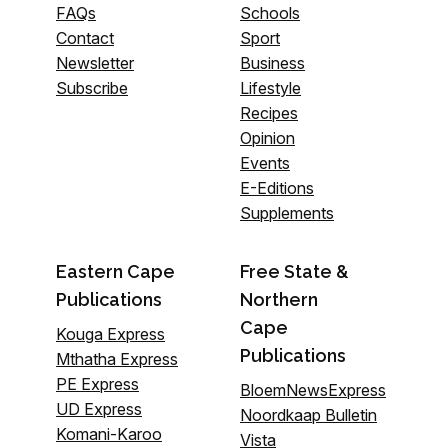
FAQs
Schools
Contact
Sport
Newsletter
Business
Subscribe
Lifestyle
Recipes
Opinion
Events
E-Editions
Supplements
Eastern Cape
Free State &
Publications
Northern
Cape
Kouga Express
Publications
Mthatha Express
PE Express
BloemNewsExpress
UD Express
Noordkaap Bulletin
Komani-Karoo
Vista