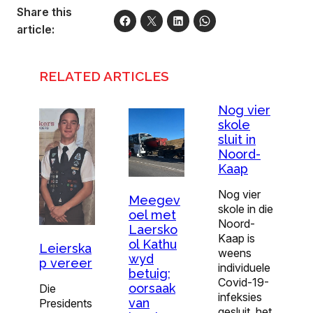
Share this
article:
RELATED ARTICLES
Nog vier
skole
sluit in
Noord-
Kaap
Nog vier
Meegev
skole in die
oel met
Noord-
Laersko
Kaap is
ol Kathu
Leierska
weens
wyd
p vereer
individuele
betuig;
Covid-19-
oorsaak
Die
infeksies
van
Presidents
gesluit, het