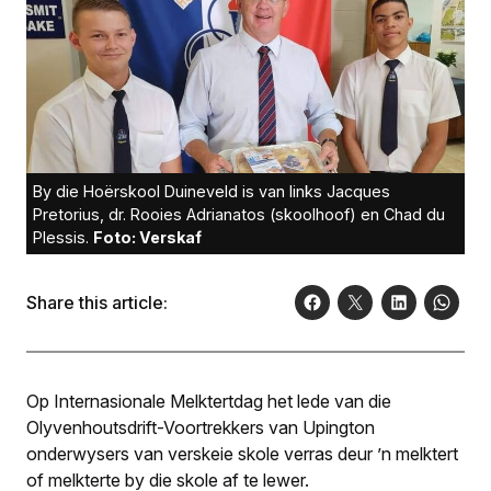
By die Hoërskool Duineveld is van links Jacques
Pretorius, dr. Rooies Adrianatos (skoolhoof) en Chad du
Plessis.
Foto: Verskaf
Share this article:
Op Internasionale Melktertdag het lede van die
Olyvenhoutsdrift-Voortrekkers van Upington
onderwysers van verskeie skole verras deur ’n melktert
of melkterte by die skole af te lewer.