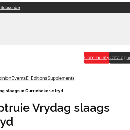
 Subscribe
Community
Catalogu
inion
Events
E-Editions
Supplements
ag slaags in Curriebeker-stryd
ptruie Vrydag slaags
ryd