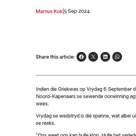
Marnus Kok
|
5 Sep 2024
Share this article:
Indien die Griekwas op Vrydag 6 September daa
Noord-Kapenaars se sewende oorwinning agtere
wees.
Vrydag se wedstryd is dié spanne, wat albei uit
se reeks.
“Ons weet ons kan hulle klop. Hulle het verle