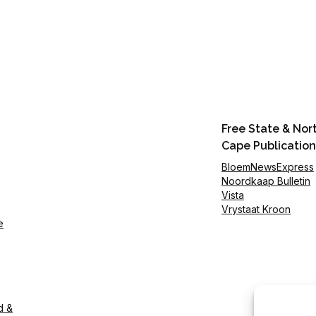
Free State & Nor
Cape Publication
BloemNewsExpress
Noordkaap Bulletin
Vista
Vrystaat Kroon
e
d &