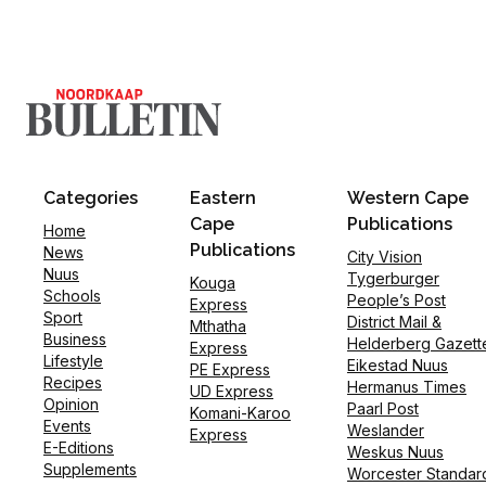
Categories
Eastern
Western Cape
Cape
Publications
Home
Publications
News
City Vision
Nuus
Tygerburger
Kouga
Schools
People’s Post
Express
Sport
District Mail &
Mthatha
Business
Helderberg Gazett
Express
Lifestyle
Eikestad Nuus
PE Express
Recipes
Hermanus Times
UD Express
Opinion
Paarl Post
Komani-Karoo
Events
Weslander
Express
E-Editions
Weskus Nuus
Supplements
Worcester Standar