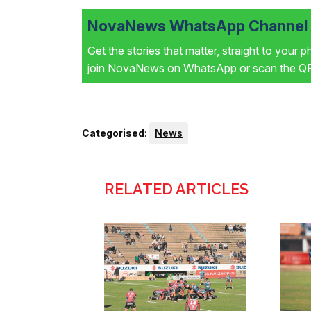
NovaNews WhatsApp Channel i
Get the stories that matter, straight to your 
join NovaNews on WhatsApp or scan the QR 
Categorised
:
News
RELATED ARTICLES