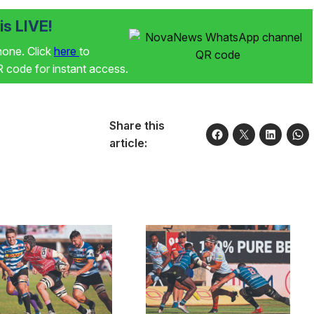
s LIVE!
phone. Click
here
to
code for instant access.
Share this
article: