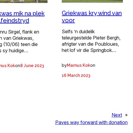
Griekwas kry wind van
kwas mik na plek
voor
lfeindstryd
Selfs ’n duidelik
ru Sirgel, flank en
teleurgestelde Pieter Bergh,
in van Griekwas,
afrigter van die Poubloues,
g (10/06) teen die
het lof vir die Springbok…
 sy huidige…
by
on
on
Marnus Kok
nus Kok
8 June 2023
16 March 2023
Next
»
Paves way forward with donation