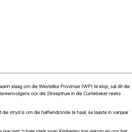
rin slaag om die Westelike Provinsie (WP) te klop, sal dit die
en­volgens oor die Streeptruie in die Curriebeker-reeks
 die stryd is om die halfeindronde te haal, se laaste in vanjaar
de jaar met ’n baie sterk span Kimberley toe gekom en ons het