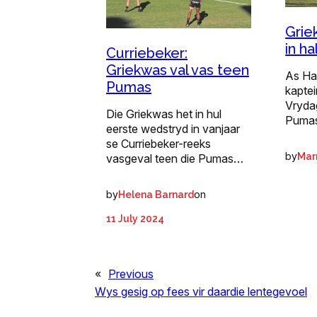
Grie
in ha
Curriebeker:
Griekwas val vas teen
As Han
Pumas
kapte
Vryda
Die Griekwas het in hul
Pumas
eerste wedstryd in vanjaar
se Curriebeker-reeks
by
Mar
vasgeval teen die Pumas…
by
on
Helena Barnard
11 July 2024
«
Previous
Wys gesig op fees vir daardie lentegevoel