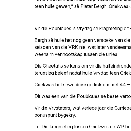
teen hulle gewen,” sê Pieter Bergh, Griekwas-a
Vir die Poubloues is Vrydag se kragmeting ook
Bergh sê hulle het nog geen versoeke van die 
seisoen van die VRK nie, wat later vandeesma
weens ’n vennootskap tussen dié unies.
Die Cheetahs se kans om vir die halfeindronde 
terugslag beleef nadat hulle Vrydag teen Griek
Griekwas het sewe drieë gedruk om met 44 – 
Dit was een van die Poubloues se beste verto
Vir die Vrystaters, wat verlede jaar die Currieb
bonuspunt bygekry.
Die kragmeting tussen Griekwas en WP begi