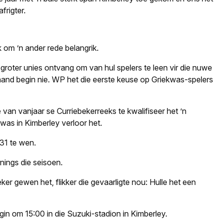
frigter.
 om ’n ander rede belangrik.
groter unies ontvang om van hul spelers te leen vir die nuwe
and begin nie. WP het die eerste keuse op Griekwas-spelers
van vanjaar se Curriebekerreeks te kwalifiseer het ’n
was in Kimberley verloor het.
31 te wen.
nings die seisoen.
eker gewen het, flikker die gevaarligte nou: Hulle het een
n om 15:00 in die Suzuki-stadion in Kimberley.