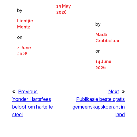
19 May
by
2026
Lientjie
by
Mentz
Madli
on
Grobbelaar
4 June
on
2026
14 June
2026
«
Previous
Next
»
Yonder Hartsfees
Publikasie beste gratis
beloof om harte te
gemeenskapskoerant in
steel
land