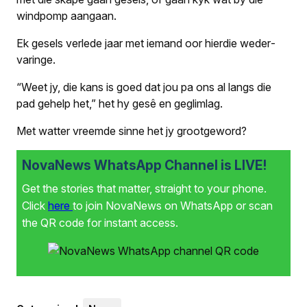
windpomp aangaan.
Ek gesels verlede jaar met iemand oor hierdie weder­
varinge.
“Weet jy, die kans is goed dat jou pa ons al langs die
pad gehelp het,” het hy gesê en geglimlag.
Met watter vreemde sinne het jy grootgeword?
NovaNews WhatsApp Channel is LIVE!
Get the stories that matter, straight to your phone.
Click
here
to join NovaNews on WhatsApp or scan
the QR code for instant access.