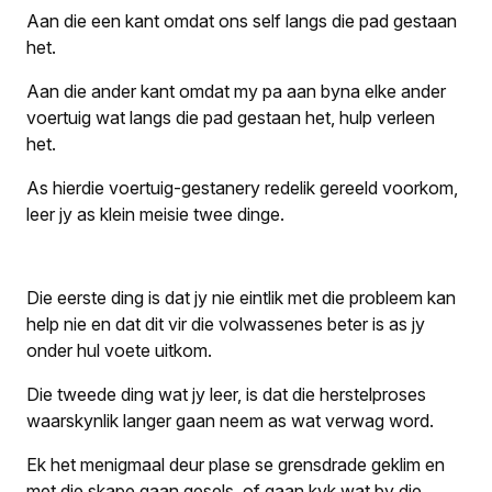
Aan die een kant omdat ons self langs die pad gestaan
het.
Aan die ander kant omdat my pa aan byna elke ander
voertuig wat langs die pad gestaan het, hulp verleen
het.
As hierdie voertuig-gestanery redelik gereeld voorkom,
leer jy as klein meisie twee dinge.
Die eerste ding is dat jy nie eintlik met die probleem kan
help nie en dat dit vir die volwassenes beter is as jy
onder hul voete uitkom.
Die tweede ding wat jy leer, is dat die herstelproses
waarskynlik langer gaan neem as wat verwag word.
Ek het menigmaal deur plase se grensdrade geklim en
met die skape gaan gesels, of gaan kyk wat by die