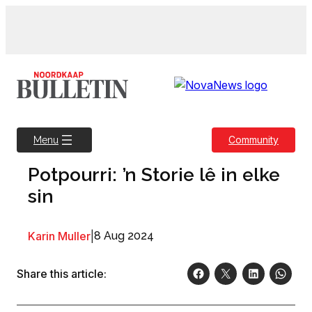
Skip
to
content
Community
Menu
Potpourri: ’n Storie lê in elke
sin
Karin Muller
|
8 Aug 2024
Share this article: