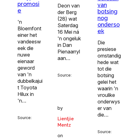
promosi
van
Deon van
e
botsing
der Berg
nog
(28) wat
'n
onderso
Saterdag
Bloemfont
ek
16 Mei ná
einer het
'n ongeluk
vandeesw
Die
in Dan
eek die
presiese
Pienaarryl
nuwe
omstandig
aan…
eienaar
hede wat
geword
tot die
van 'n
botsing
Source:
dubbelkajui
gelei het
t Toyota
waarin 'n
Hilux in
vroulike
'n…
onderwys
er van
by
die…
Source:
Lientjie
Mentz
Source:
on