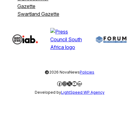
Gazette
Swartland Gazette
©
2026 NovaNews
Policies
Facebook
Instagram
X
YouTube
LinkedIn
Developed by
LightSpeed WP Agency