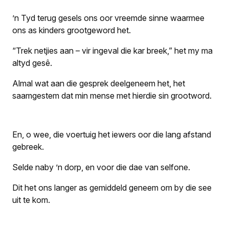
’n Tyd terug gesels ons oor vreemde sinne waarmee
ons as kinders grootgeword het.
“Trek netjies aan – vir ingeval die kar breek,” het my ma
altyd gesê.
Almal wat aan die gesprek deelgeneem het, het
saamgestem dat min mense met hierdie sin grootword.
En, o wee, die voertuig het iewers oor die lang afstand
gebreek.
Selde naby ’n dorp, en voor die dae van selfone.
Dit het ons langer as gemiddeld geneem om by die see
uit te kom.