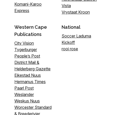
Komani-Karoo
Vista
Express
Vrystaat Kroon
Western Cape
National
Publications
Soccer Laduma
Kickoff
City Vision
rooi rose
Tygerburger
People’s Post
District Mail &
Helderberg Gazette
Eikestad Nuus
Hermanus Times
Paarl Post
Weslander
Weskus Nuus
Worcester Standard
& Breederivier