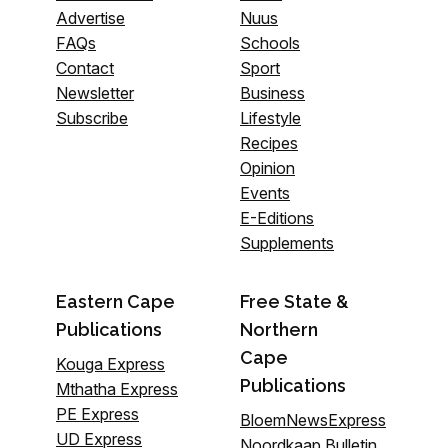
Advertise
Nuus
FAQs
Schools
Contact
Sport
Newsletter
Business
Subscribe
Lifestyle
Recipes
Opinion
Events
E-Editions
Supplements
Eastern Cape
Free State &
Publications
Northern
Cape
Kouga Express
Publications
Mthatha Express
PE Express
BloemNewsExpress
UD Express
Noordkaap Bulletin