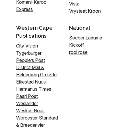
Komani-Karoo
Vista
Express
Vrystaat Kroon
Western Cape
National
Publications
Soccer Laduma
Kickoff
City Vision
rooi rose
Tygerburger
People’s Post
District Mail &
Helderberg Gazette
Eikestad Nuus
Hermanus Times
Paarl Post
Weslander
Weskus Nuus
Worcester Standard
& Breederivier