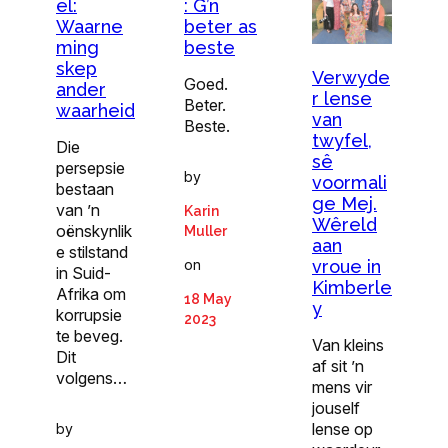
el:
: G’n
Waarne
beter as
ming
beste
skep
Verwyde
Goed.
ander
r lense
Beter.
waarheid
van
Beste.
twyfel,
Die
sê
persepsie
by
voormali
bestaan
ge Mej.
van ’n
Karin
Wêreld
oënskynlik
Muller
aan
e stilstand
on
vroue in
in Suid-
Kimberle
Afrika om
18 May
y
korrupsie
2023
te beveg.
Van kleins
Dit
af sit ’n
volgens…
mens vir
jouself
lense op
by