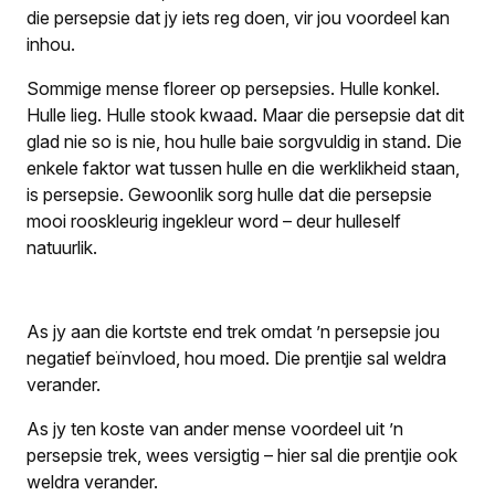
die persepsie dat jy iets reg doen, vir jou voordeel kan
inhou.
Sommige mense floreer op persepsies. Hulle konkel.
Hulle lieg. Hulle stook kwaad. Maar die persepsie dat dit
glad nie so is nie, hou hulle baie sorgvuldig in stand. Die
enkele faktor wat tussen hulle en die werklikheid staan,
is persepsie. Gewoonlik sorg hulle dat die persepsie
mooi rooskleurig ingekleur word – deur hulleself
natuurlik.
As jy aan die kortste end trek omdat ’n persepsie jou
negatief beïnvloed, hou moed. Die prentjie sal weldra
verander.
As jy ten koste van ander mense voordeel uit ’n
persepsie trek, wees versigtig – hier sal die prentjie ook
weldra verander.