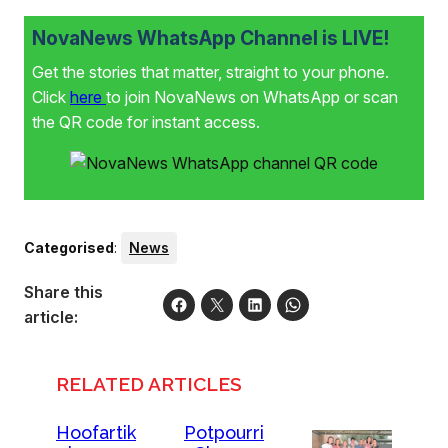
NovaNews WhatsApp Channel is LIVE!
Get the stories that matter, straight to your phone.
Click
here
to join NovaNews on WhatsApp or scan
the QR code for instant access.
Categorised
:
News
Share this
article:
RELATED ARTICLES
Hoofartik
Potpourri