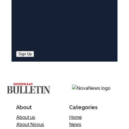
)
Sign Up
About
Categories
About us
Home
About Novus
News