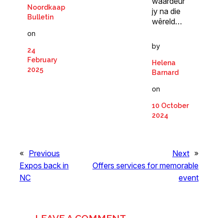
waardeur
Noordkaap
jy na die
Bulletin
wêreld…
on
by
24
February
Helena
2025
Barnard
on
10 October
2024
«
Previous
Next
»
Expos back in
Offers services for memorable
NC
event