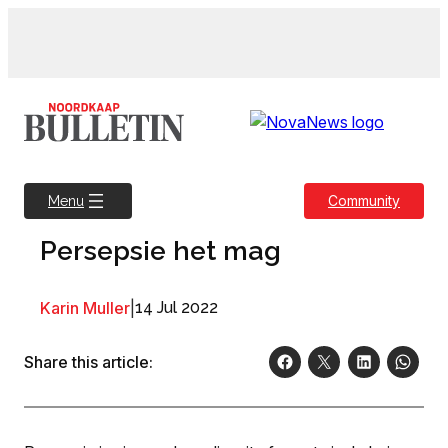
Skip
to
content
Community
Menu
Persepsie het mag
Karin Muller
|
14 Jul 2022
Share this article: