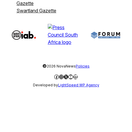
Gazette
Swartland Gazette
©
2026 NovaNews
Policies
Facebook
Instagram
X
YouTube
LinkedIn
Developed by
LightSpeed WP Agency