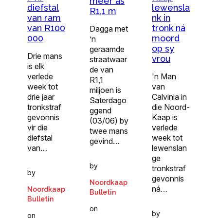
meer as
diefstal
lewensla
R1,1 m
van ram
nk in
van R100
tronk ná
Dagga met
000
moord
’n
op sy
geraamde
Drie mans
vrou
straatwaar
is elk
de van
verlede
'n Man
R1,1
week tot
van
miljoen is
drie jaar
Calvinia in
Saterdago
tronkstraf
die Noord-
ggend
gevonnis
Kaap is
(03/06) by
vir die
verlede
twee mans
diefstal
week tot
gevind…
van…
lewenslan
ge
by
tronkstraf
by
gevonnis
Noordkaap
ná…
Noordkaap
Bulletin
Bulletin
on
by
on