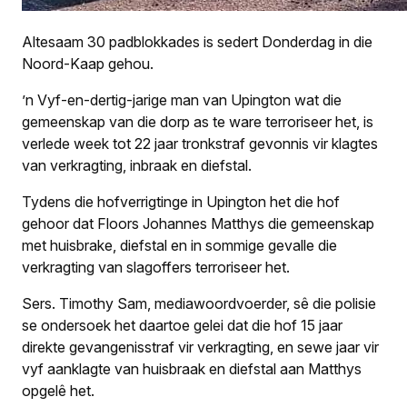
Altesaam 30 padblokkades is sedert Donderdag in die
Noord-Kaap gehou.
’n Vyf-en-dertig-jarige man van Upington wat die
gemeenskap van die dorp as te ware terroriseer het, is
verlede week tot 22 jaar tronkstraf gevonnis vir klagtes
van verkragting, inbraak en diefstal.
Tydens die hofverrigtinge in Upington het die hof
gehoor dat Floors Johannes Matthys die gemeenskap
met huisbrake, diefstal en in sommige gevalle die
verkragting van slagoffers terroriseer het.
Sers. Timothy Sam, mediawoordvoerder, sê die polisie
se ondersoek het daartoe gelei dat die hof 15 jaar
direkte gevangenisstraf vir verkragting, en sewe jaar vir
vyf aanklagte van huisbraak en diefstal aan Matthys
opgelê het.