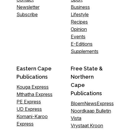
Newsletter
Business
Subscribe
Lifestyle
Recipes
Opinion
Events
E-Editions
Supplements
Eastern Cape
Free State &
Publications
Northern
Cape
Kouga Express
Publications
Mthatha Express
PE Express
BloemNewsExpress
UD Express
Noordkaap Bulletin
Komani-Karoo
Vista
Express
Vrystaat Kroon