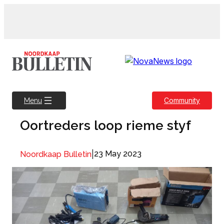
Skip
to
content
Community
Menu
Oortreders loop rieme styf
|
23 May 2023
Noordkaap Bulletin