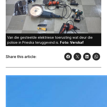
Van die gesteelde elektriese toerusting wat deur die
polisie in Prieska teruggevind is.
Foto: Verskaf
Share this article: