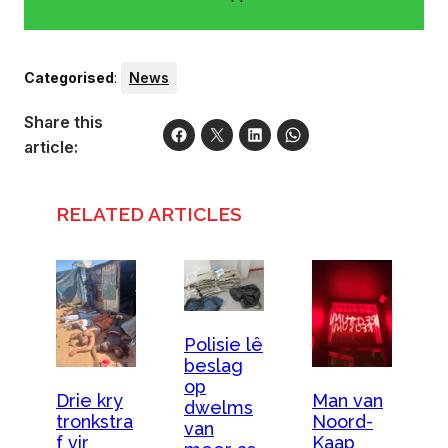
Categorised
:
News
Share this
article:
RELATED ARTICLES
Polisie lê
beslag
op
Drie kry
Man van
dwelms
tronkstra
Noord-
van
f vir
Kaap