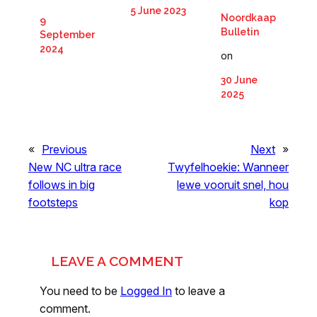
5 June 2023
Noordkaap
9
Bulletin
September
2024
on
30 June
2025
«
Previous
Next
»
New NC ultra race
Twyfelhoekie: Wanneer
follows in big
lewe vooruit snel, hou
footsteps
kop
LEAVE A COMMENT
You need to be
Logged In
to leave a
comment.