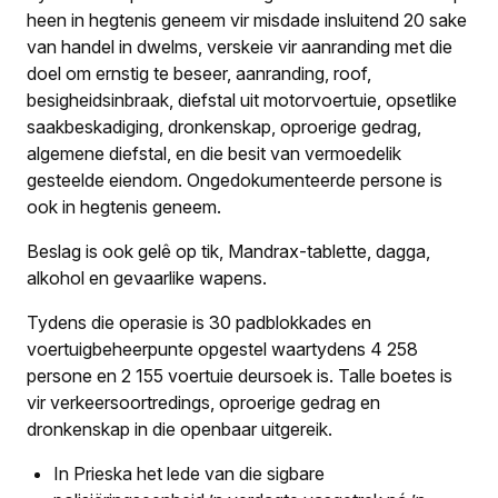
heen in hegtenis geneem vir misdade insluitend 20 sake
van handel in dwelms, verskeie vir aanranding met die
doel om ernstig te beseer, aanranding, roof,
besigheidsinbraak, diefstal uit motorvoertuie, opsetlike
saakbeskadiging, dronkenskap, oproerige gedrag,
algemene diefstal, en die besit van vermoedelik
gesteelde eiendom. Ongedokumenteerde persone is
ook in hegtenis geneem.
Beslag is ook gelê op tik, Mandrax-tablette, dagga,
alkohol en gevaarlike wapens.
Tydens die operasie is 30 padblokkades en
voertuigbeheerpunte opgestel waartydens 4 258
persone en 2 155 voertuie deursoek is. Talle boetes is
vir verkeersoortredings, oproerige gedrag en
dronkenskap in die openbaar uitgereik.
In Prieska het lede van die sigbare