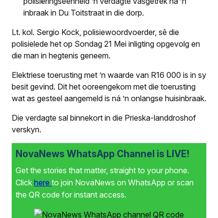
polisiëringseenheid ’n verdagte vasgetrek ná ’n
inbraak in Du Toitstraat in die dorp.
Lt. kol. Sergio Kock, polisiewoordvoerder, sê die
polisielede het op Sondag 21 Mei inligting opgevolg en
die man in hegtenis geneem.
Elektriese toerusting met ’n waarde van R16 000 is in sy
besit gevind. Dit het ooreengekom met die toerusting
wat as gesteel aangemeld is ná ’n onlangse huisinbraak.
Die verdagte sal binnekort in die Prieska-landdroshof
verskyn.
NovaNews WhatsApp Channel is LIVE!
Get the stories that matter, straight to your phone.
Click
here
to join NovaNews on WhatsApp or scan
the QR code for instant access.