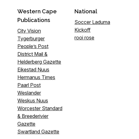
Western Cape
National
Publications
Soccer Laduma
Kickoff
City Vision
rooi rose
Tygerburger
People’s Post
District Mail &
Helderberg Gazette
Eikestad Nuus
Hermanus Times
Paarl Post
Weslander
Weskus Nuus
Worcester Standard
& Breederivier
Gazette
Swartland Gazette