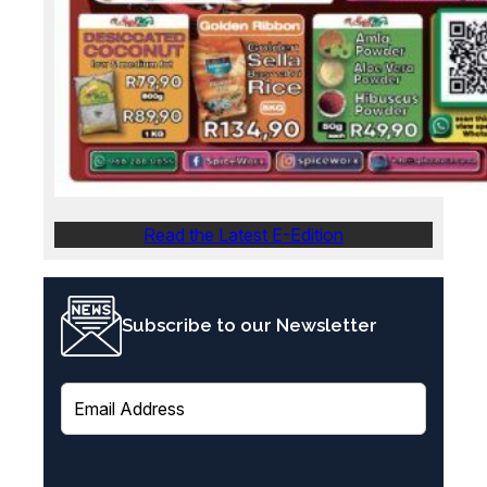
Read the Latest E-Edition
Subscribe to our Newsletter
E
m
a
i