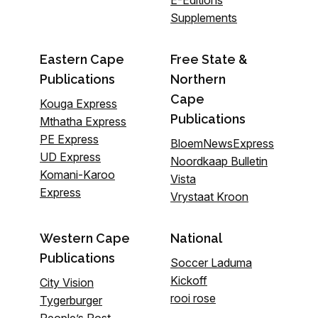
Supplements
Eastern Cape
Free State &
Publications
Northern
Cape
Kouga Express
Publications
Mthatha Express
PE Express
BloemNewsExpress
UD Express
Noordkaap Bulletin
Komani-Karoo
Vista
Express
Vrystaat Kroon
Western Cape
National
Publications
Soccer Laduma
Kickoff
City Vision
rooi rose
Tygerburger
People’s Post