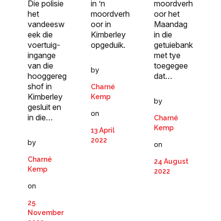
Die polisie
in ’n
moordverh
het
moordverh
oor het
vandeesw
oor in
Maandag
eek die
Kimberley
in die
voertuig-
opgeduik.
getuiebank
ingange
met tye
van die
toegegee
by
hooggereg
dat…
shof in
Charné
Kimberley
Kemp
by
gesluit en
on
in die…
Charné
Kemp
13 April
2022
by
on
Charné
24 August
Kemp
2022
on
25
November