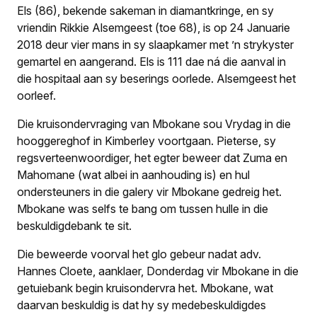
Els (86), bekende sakeman in diamantkringe, en sy
vriendin Rikkie Alsemgeest (toe 68), is op 24 Januarie
2018 deur vier mans in sy slaapkamer met ’n strykyster
gemartel en aange­rand. Els is 111 dae ná die aanval in
die hospitaal aan sy beserings oorlede. Alsemgeest het
oorleef.
Die kruisondervraging van Mbokane sou Vrydag in die
hooggereghof in Kimberley voortgaan. Pieterse, sy
regsverteenwoordiger, het egter beweer dat Zuma en
Mahomane (wat albei in aanhouding is) en hul
ondersteuners in die galery vir Mbokane gedreig het.
Mbokane was selfs te bang om tussen hulle in die
beskuldigdebank te sit.
Die beweerde voorval het glo gebeur nadat adv.
Hannes Cloete, aanklaer, Donderdag vir Mbokane in die
getuiebank begin kruisondervra het. Mbokane, wat
daarvan beskuldig is dat hy sy medebeskuldigdes