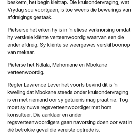
beskerm, het begin kleitrap. Die kruisondervraging, wat
Vrydag sou voortgaan, is toe weens die bewerings van
afdreigings gestaak.
Pietserse het erken hy is in ’n etiese verknorsing omdat
hy verskeie kliënte verteenwoordig waarvan een die
ander afdreig. Sy kliënte se weergawes verskil boonop
van mekaar.
Pieterse het Ndlala, Mahomane en Mbokane
verteenwoordig.
Regter Lawrence Lever het voorts bevind dit is ’n
kwelling dat Mbokane steeds onder kruisondervraging
is en met niemand oor sy getuienis mag praat nie. Tog
moet sy nuwe regsverteenwoordiger met hom
konsulteer. Die aanklaer en ander
regsverteenwoordigers gaan navorsing doen oor wat in
dié betrokke geval die vereiste optrede is.