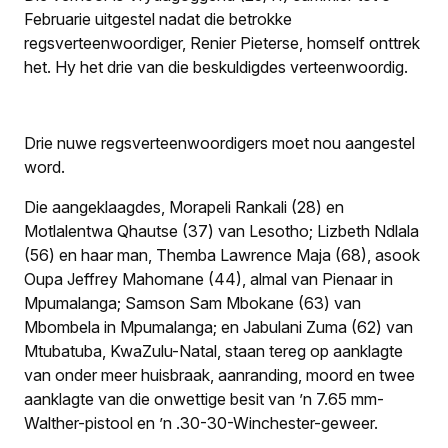
Februarie uitgestel nadat die betrokke
regsverteenwoordi­ger, Renier Pieterse, homself onttrek
het. Hy het drie van die beskuldigdes verteenwoordig.
Drie nuwe regsverteenwoordigers moet nou aangestel
word.
Die aangeklaagdes, Morapeli Rankali (28) en
Motlalentwa Qhautse (37) van Lesotho; Lizbeth Ndlala
(56) en haar man, Themba Lawrence Maja (68), asook
Oupa Jeffrey Mahomane (44), almal van Pienaar in
Mpumalanga; Samson Sam Mbokane (63) van
Mbombela in Mpumalanga; en Jabulani Zuma (62) van
Mtubatuba, KwaZulu-Natal, staan tereg op aanklagte
van onder meer huisbraak, aanranding, moord en twee
aanklagte van die onwettige besit van ’n 7.65 mm-
Walther-pistool en ’n .30-30-Winchester-geweer.