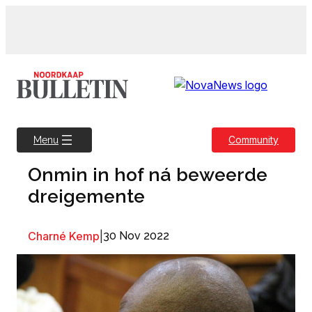
Skip
to
content
Community
Menu
Onmin in hof ná beweerde
dreigemente
Charné Kemp
|
30 Nov 2022