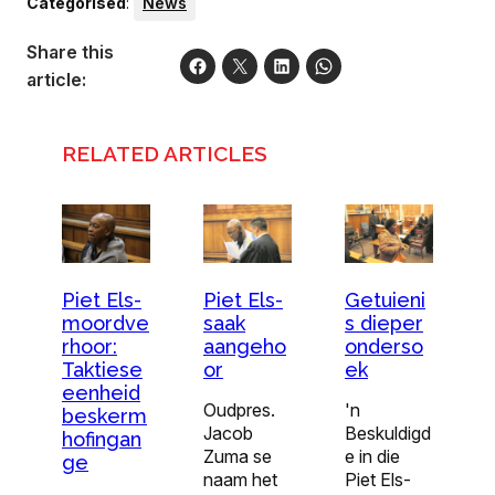
Categorised
:
News
Share this
article:
RELATED ARTICLES
Piet Els-
Piet Els-
Getuieni
moordve
saak
s dieper
rhoor:
aangeho
onderso
Taktiese
or
ek
eenheid
Oudpres.
'n
beskerm
Jacob
Beskuldigd
hofingan
Zuma se
e in die
ge
naam het
Piet Els-