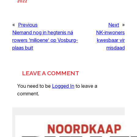
2022
«
Previous
Next
»
Niemand nog in hegtenis ná
NK-inwoners
rowers ‘miljoene’ op Vosburg-
kwesbaar vir
plaas buit
misdaad
LEAVE A COMMENT
You need to be
Logged In
to leave a
comment.