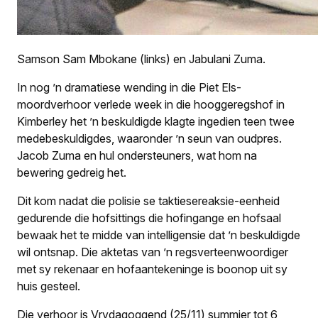
Samson Sam Mbokane (links) en Jabulani Zuma.
In nog ’n dramatiese wending in die Piet Els-
moordverhoor verlede week in die hooggeregshof in
Kimberley het ’n beskuldigde klagte ingedien teen twee
medebeskuldigdes, waaronder ’n seun van oudpres.
Jacob Zuma en hul ondersteuners, wat hom na
bewering gedreig het.
Dit kom nadat die polisie se taktiesereaksie-eenheid
gedurende die hofsittings die hofingange en hofsaal
bewaak het te midde van intelligensie dat ’n beskuldigde
wil ontsnap. Die aktetas van ’n regsverteenwoordiger
met sy rekenaar en hofaantekeninge is boonop uit sy
huis gesteel.
Die verhoor is Vrydagoggend (25/11) summier tot 6