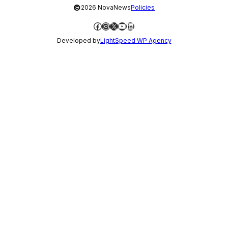
©
2026 NovaNews
Policies
Facebook
Instagram
X
YouTube
LinkedIn
Developed by
LightSpeed WP Agency