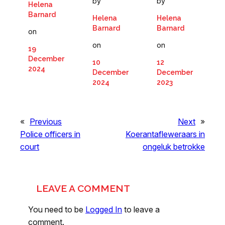
by
by
Helena
Barnard
Helena
Helena
Barnard
Barnard
on
on
on
19
December
10
12
2024
December
December
2024
2023
«
Previous
Next
»
Police officers in
Koerantafleweraars in
court
ongeluk betrokke
LEAVE A COMMENT
You need to be
Logged In
to leave a
comment.