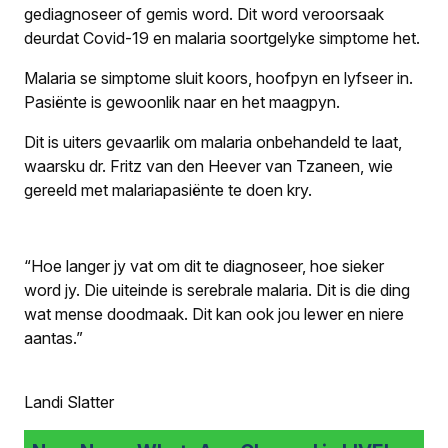
gediagnoseer of gemis word. Dit word veroorsaak
deurdat Covid-19 en malaria soortgelyke simptome het.
Malaria se simptome sluit koors, hoofpyn en lyfseer in.
Pasiënte is gewoonlik naar en het maagpyn.
Dit is uiters gevaarlik om malaria onbehandeld te laat,
waarsku dr. Fritz van den Heever van Tzaneen, wie
gereeld met malariapasiënte te doen kry.
“Hoe langer jy vat om dit te diagnoseer, hoe sieker
word jy. Die uiteinde is serebrale malaria. Dit is die ding
wat mense doodmaak. Dit kan ook jou lewer en niere
aantas.”
Landi Slatter