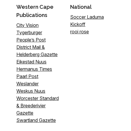
Western Cape
National
Publications
Soccer Laduma
Kickoff
City Vision
rooi rose
Tygerburger
People’s Post
District Mail &
Helderberg Gazette
Eikestad Nuus
Hermanus Times
Paarl Post
Weslander
Weskus Nuus
Worcester Standard
& Breederivier
Gazette
Swartland Gazette