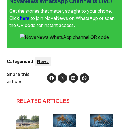
NovaNews WhatsApp Channel is LIVE!
Get the stories that matter, straight to your phone.
Click
here
to join NovaNews on WhatsApp or scan
the QR code for instant access.
Categorised
:
News
Share this
article:
RELATED ARTICLES