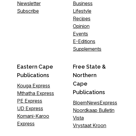
Newsletter
Business
Subscribe
Lifestyle
Recipes
Opinion
Events
E-Editions
Supplements
Eastern Cape
Free State &
Publications
Northern
Cape
Kouga Express
Publications
Mthatha Express
PE Express
BloemNewsExpress
UD Express
Noordkaap Bulletin
Komani-Karoo
Vista
Express
Vrystaat Kroon