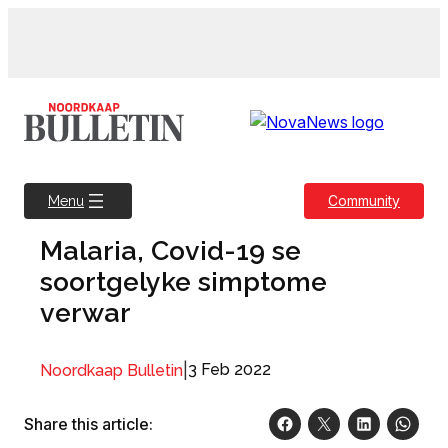
Skip
to
content
Community
Menu
Malaria, Covid-19 se
soortgelyke simptome
verwar
|
3 Feb 2022
Noordkaap Bulletin
Share this article: