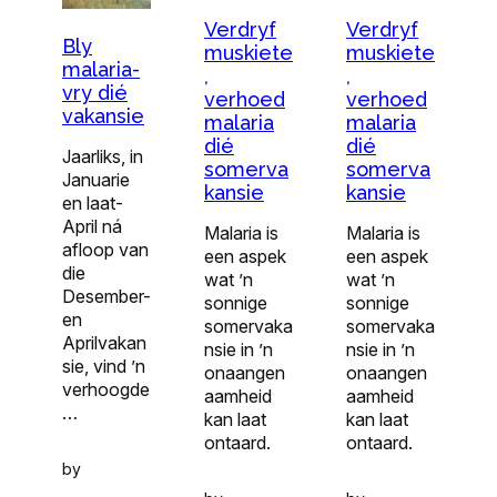
Verdryf
Verdryf
Bly
muskiete
muskiete
malaria-
,
,
vry dié
verhoed
verhoed
vakansie
malaria
malaria
dié
dié
Jaarliks, in
somerva
somerva
Januarie
kansie
kansie
en laat-
April ná
Malaria is
Malaria is
afloop van
een aspek
een aspek
die
wat ’n
wat ’n
Desember-
sonnige
sonnige
en
somervaka
somervaka
Aprilvakan
nsie in ’n
nsie in ’n
sie, vind ’n
onaangen
onaangen
verhoogde
aamheid
aamheid
…
kan laat
kan laat
ontaard.
ontaard.
by