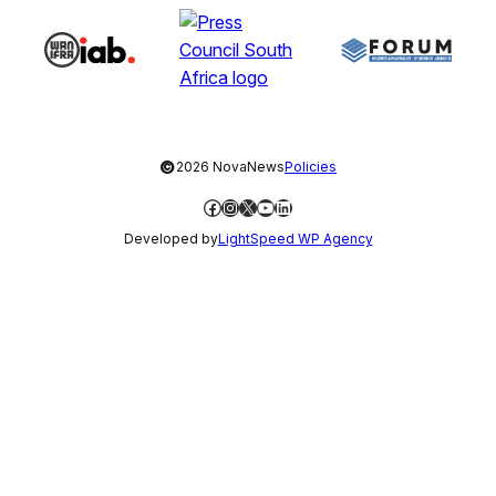
©
2026 NovaNews
Policies
Facebook
Instagram
X
YouTube
LinkedIn
Developed by
LightSpeed WP Agency