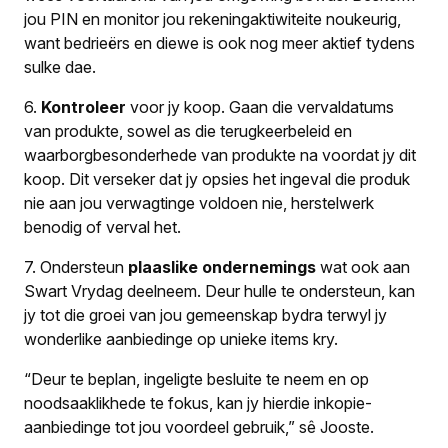
jou PIN en monitor jou rekeningaktiwiteite noukeurig,
want bedrieërs en diewe is ook nog meer aktief tydens
sulke dae.
6.
Kontroleer
voor jy koop. Gaan die vervaldatums
van produkte, sowel as die terugkeerbeleid en
waarborgbesonderhede van produkte na voordat jy dit
koop. Dit verseker dat jy opsies het ingeval die produk
nie aan jou verwagtinge voldoen nie, herstelwerk
benodig of verval het.
7.
Ondersteun
plaaslike ondernemings
wat ook aan
Swart Vrydag deelneem. Deur hulle te ondersteun, kan
jy tot die groei van jou gemeenskap bydra terwyl jy
wonderlike aanbiedinge op unieke items kry.
“Deur te beplan, ingeligte besluite te neem en op
noodsaaklikhede te fokus, kan jy hierdie inkopie-
aanbiedinge tot jou voordeel gebruik,” sê Jooste.