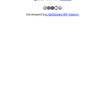
Facebook
Instagram
X
YouTube
LinkedIn
Developed by
LightSpeed WP Agency