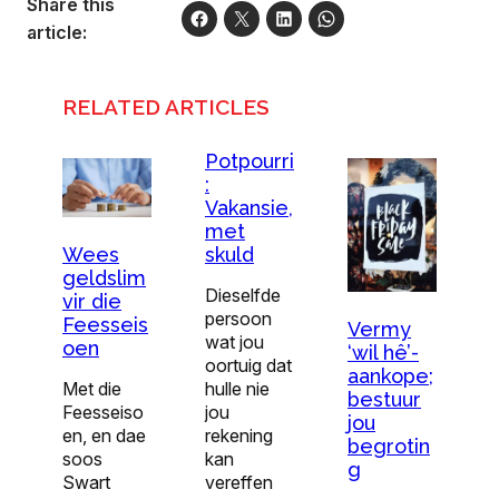
Share this
article:
RELATED ARTICLES
Potpourri
:
Vakansie,
met
skuld
Wees
geldslim
Dieselfde
vir die
persoon
Feesseis
Vermy
wat jou
oen
‘wil hê’-
oortuig dat
aankope;
hulle nie
Met die
bestuur
jou
Feesseiso
jou
rekening
en, en dae
begrotin
kan
soos
g
vereffen
Swart