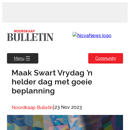
Skip
to
content
Community
Menu
Maak Swart Vrydag ’n
helder dag met goeie
beplanning
|
23 Nov 2023
Noordkaap Bulletin