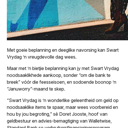
Met goeie beplanning en deeglike navorsing kan Swart
Vrydag ’n vreugdevolle dag wees.
Maar met ’n bietjie beplanning kan jy met Swart Vrydag
noodsaaklikhede aankoop, sonder “om die bank te
breek” vóór die feesseisoen, en sodoende boonop ’n
“Januworry”-maand te skep.
“Swart Vrydag is ’n wonderlike geleentheid om geld op
noodsaaklike items te spaar, maar wees voorbereid en
hou by jou begroting,” sê Doret Jooste, hoof van
geldbestuur en advies-bemagtiging van Walletwise,
Standard Bank se verbruikersfinansieringsprogram.