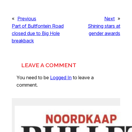
«
Previous
Next
»
Part of Bultfontein Road
Shining stars at
closed due to Big Hole
gender awards
breakback
LEAVE A COMMENT
You need to be
Logged In
to leave a
comment.