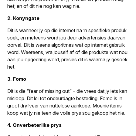
het; en of dit nie nog kan wag nie.
2. Konyngate
Dit is wanneer jy op die internet na ’n spesifieke produk
soek, en meteens word jou deur advertensies daarvan
oorval. Dit is weens algoritmes wat op internet gebruik
word. Weereens, vra jouself af of die produkte wat nou
aan jou opgedring word, presies dit is waarna jy gesoek
het.
3. Fomo
Dit is die “fear of missing out” – die vrees dat jy iets kan
misloop. Dit lei tot ondeurdagte besteding. Fomo is ’n
groot dryfveer van nuttelose aankope. Moenie items
koop wat jy nie teen die volle prys sou gekoop het nie.
4. Onverbeterlike prys