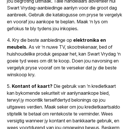
jou begroting uitmaak. Talle handelaars adverteer hul
Swart Vrydag-aanbiedinge aanlyn voor die groot dag
aanbreek. Gebruik die katalogusse om pryse te vergelyk
en vooraf jou aankope te beplan. Maak ’n lys om
gefokus te bly tydens jou inkopies.
4.
Kry die beste aanbiedinge op
elektronika en
meubels
. As vir ’n nuwe TV, skootrekenaar, bed of
huishoudelike produk gespaar het, kan Swart Vrydag ’n
goeie tyd wees om dit te koop. Doen jou navorsing en
vergelyk pryse vooraf om te verseker dat jy die beste
winskoop kry.
5.
Kontant of kaart?
Die gebruik van ‘n kredietkaart
kan bykomende sekuriteit vir aanlynaankope bied,
terwyl jy moontlik terselfdertyd belonings op jou
uitgawes verdien. Maak seker om jou kredietkaartsaldo
stiptelik te betaal om rentekoste te verminder. Wees
versigtig wanneer jy kontant en bankkaarte gebruik, en
wees voortdurend van jou omgewing bewus. Beskerm