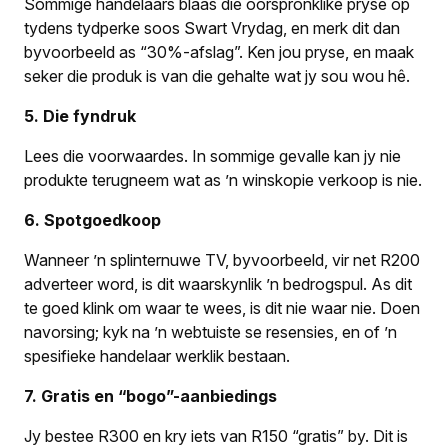
Sommige handelaars blaas die oorspronklike pryse op
tydens tydperke soos Swart Vrydag, en merk dit dan
byvoorbeeld as “30%-afslag”. Ken jou pryse, en maak
seker die produk is van die gehalte wat jy sou wou hê.
5. Die fyndruk
Lees die voorwaardes. In sommige gevalle kan jy nie
produkte terugneem wat as ’n winskopie verkoop is nie.
6. Spotgoedkoop
Wanneer ’n splinternuwe TV, byvoorbeeld, vir net R200
adverteer word, is dit waarskynlik ’n bedrogspul. As dit
te goed klink om waar te wees, is dit nie waar nie. Doen
navorsing; kyk na ’n webtuiste se resensies, en of ’n
spesifieke handelaar werklik bestaan.
7. Gratis en “bogo”-aanbiedings
Jy bestee R300 en kry iets van R150 “gratis” by. Dit is