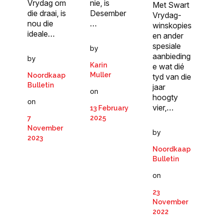
nie, is
Vrydag om
Met Swart
Desember
die draai, is
Vrydag-
…
nou die
winskopies
ideale…
en ander
spesiale
by
aanbieding
by
Karin
e wat dié
Muller
Noordkaap
tyd van die
Bulletin
jaar
on
hoogty
on
vier,…
13 February
2025
7
November
by
2023
Noordkaap
Bulletin
on
23
November
2022