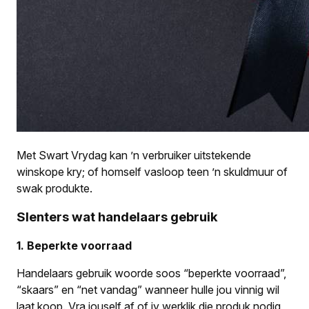
Met Swart Vrydag kan ’n verbruiker uitstekende
winskope kry; of homself vasloop teen ’n skuldmuur of
swak produkte.
Slenters wat handelaars gebruik
1. Beperkte voorraad
Handelaars gebruik woorde soos “beperkte voorraad”,
“skaars” en “net vandag” wanneer hulle jou vinnig wil
laat koop. Vra jouself af of jy werklik die produk nodig