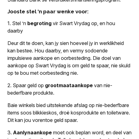
Jooste stel ‘n paar wenke voor:
1.
Stel ’n
begroting
vir Swart Vrydag op, en hou
daarby
Deur dit te doen, kan jy sien hoeveel jy in werklikheid
kan bestee. Hou daarby, en vermy sodoende
impulsiewe aankope en oorbesteding. Die doel van
aankope op Swart Vrydag is om geld te spaar, nie skuld
op te bou met oorbesteding nie.
2.
Spaar geld op
grootmaataankope
van nie-
bederfbare produkte.
Baie winkels bied uitstekende afslag op nie-bederfbare
items soos blikkieskos, droë kosprodukte en toiletware.
Dit kan jou vorentoe geld spaar.
3.
Aanlynaankope
moet ook beplan word, en deel van