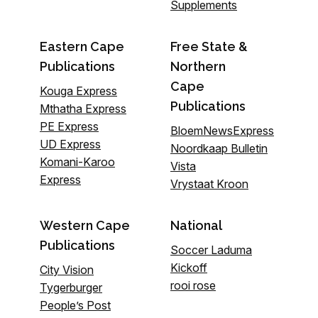
Supplements
Eastern Cape
Free State &
Publications
Northern
Cape
Kouga Express
Publications
Mthatha Express
PE Express
BloemNewsExpress
UD Express
Noordkaap Bulletin
Komani-Karoo
Vista
Express
Vrystaat Kroon
Western Cape
National
Publications
Soccer Laduma
Kickoff
City Vision
rooi rose
Tygerburger
People’s Post