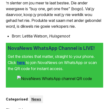
’n slenter om jou meer te laat bestee. Die ander
weergawe is “buy one, get one free” (bogo). Val jy
daarvoor, koop jy produkte wat jy nie werklik wou
gehad het nie. Produkte wat saam met ander gebondel
word, is dikwels nie goeie verkopers nie.
Bron: Letitia Watson,
Huisgenoot
NovaNews WhatsApp Channel is LIVE!
Get the stories that matter, straight to your phone.
Click
here
to join NovaNews on WhatsApp or scan
the QR code for instant access.
Categorised
:
News