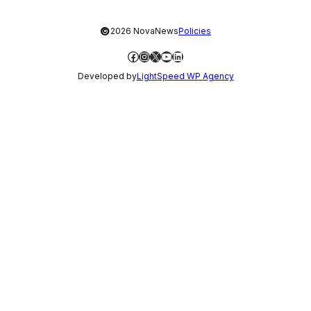
©
2026 NovaNews
Policies
Facebook
Instagram
X
YouTube
LinkedIn
Developed by
LightSpeed WP Agency