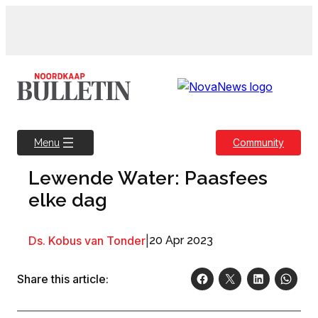
Skip
to
content
Community
Menu
Lewende Water: Paasfees
elke dag
Ds. Kobus van Tonder
|
20 Apr 2023
Share this article: