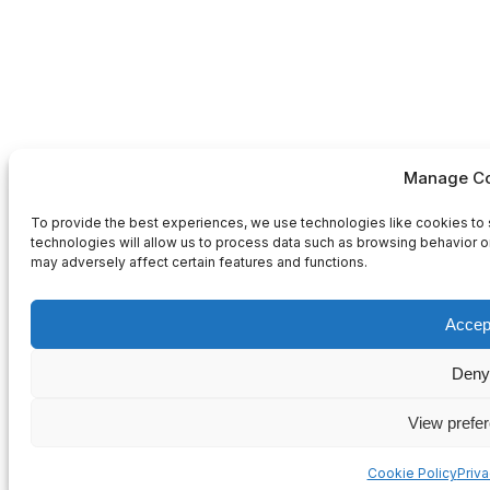
Manage Co
To provide the best experiences, we use technologies like cookies to 
technologies will allow us to process data such as browsing behavior or
may adversely affect certain features and functions.
Accep
Deny
View prefe
Cookie Policy
Priv