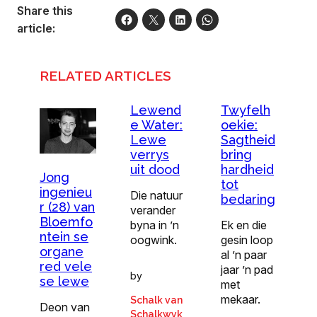
Share this
article:
RELATED ARTICLES
Lewend
Twyfelh
e Water:
oekie:
Lewe
Sagtheid
verrys
bring
uit dood
hardheid
Jong
tot
ingenieu
Die natuur
bedaring
r (28) van
verander
Bloemfo
byna in ’n
Ek en die
ntein se
oogwink.
gesin loop
organe
al ’n paar
red vele
jaar ’n pad
by
se lewe
met
mekaar.
Schalk van
Deon van
Schalkwyk