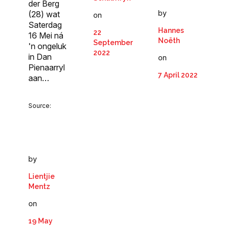
der Berg
by
(28) wat
on
Saterdag
Hannes
22
16 Mei ná
Noëth
September
'n ongeluk
2022
in Dan
on
Pienaarryl
7 April 2022
aan…
Source:
by
Lientjie
Mentz
on
19 May