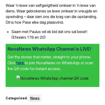
Waar ’n lewe van selfgerigtheid omkeer in ’n lewe van
diens. Waar gebrokenes se lewe omkeer in vreugde en
opwinding – daar sien ons die krag van die opstanding.
Dit is hoe Pase elke dag plaasvind.
Saam met Paulus wil ek bid dat ons sal besef:
(Efesiërs 1:19 en 20)
NovaNews WhatsApp Channel is LIVE!
Get the stories that matter, straight to your phone.
Click
here
to join NovaNews on WhatsApp or scan
the QR code for instant access.
Categorised
:
News