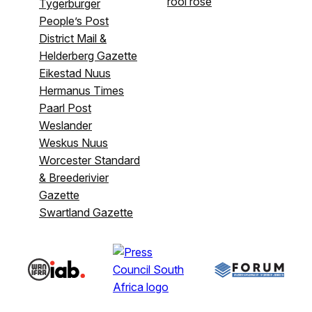
rooi rose
Tygerburger
People’s Post
District Mail &
Helderberg Gazette
Eikestad Nuus
Hermanus Times
Paarl Post
Weslander
Weskus Nuus
Worcester Standard
& Breederivier
Gazette
Swartland Gazette