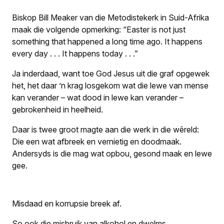
Biskop Bill Meaker van die Metodistekerk in Suid-Afrika
maak die volgende opmerking: “Easter is not just
something that happened a long time ago. It happens
every day . . . It happens today . . .”
Ja inderdaad, want toe God Jesus uit die graf opgewek
het, het daar ’n krag losgekom wat die lewe van mense
kan verander – wat dood in lewe kan verander –
gebrokenheid in heelheid.
Daar is twee groot magte aan die werk in die wêreld:
Die een wat afbreek en vernietig en doodmaak.
Andersyds is die mag wat opbou, gesond maak en lewe
gee.
Misdaad en korrupsie breek af.
So ook die misbruik van alkohol en dwelms.