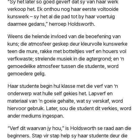
“Sy het later so goed geverf dat sy van haar werk
verkoop het. Ek onthou nog haar eerste voltooide
kunswerk – sy het al die pad tot by haar voertuig
daarmee gedans,” herroep Holdsworth.
Weens die helende invloed van die beoefening van
kuns; die atmosfeer geskep deur kleurvolle kunswerke
teen die mure, rakke met botteltjies verf en houers vol
verfkwaste; strelende musiek in die agtergrond; en ’n
gemoedelike atmosfeer tussen die studente, word
gemoedere gelig.
Haar studente begin hul klasse met die verf van ’n
onderwerp wat hulle self gekies het. Lapverf en
materiaal van ‘n goeie gehalte, wat sy verskaf, word
hiervoor gebruik. Later, sou die student dit verkies, word
ander mediums ingespan.
“Verf dit waarvan jy hou,” is Holdsworth se raad aan die
beginners. Stap vir stap help sy haar studente deur die