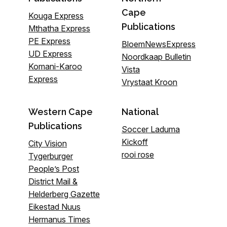
Cape
Kouga Express
Publications
Mthatha Express
PE Express
BloemNewsExpress
UD Express
Noordkaap Bulletin
Komani-Karoo
Vista
Express
Vrystaat Kroon
Western Cape
National
Publications
Soccer Laduma
Kickoff
City Vision
rooi rose
Tygerburger
People’s Post
District Mail &
Helderberg Gazette
Eikestad Nuus
Hermanus Times