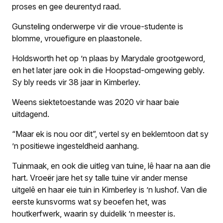
proses en gee deurentyd raad.
Gunsteling onderwerpe vir die vroue-studente is
blomme, vrouefigure en plaastonele.
Holdsworth het op ’n plaas by Marydale grootgeword,
en het later jare ook in die Hoopstad-omgewing gebly.
Sy bly reeds vir 38 jaar in Kimberley.
Weens siektetoestande was 2020 vir haar baie
uitdagend.
“Maar ek is nou oor dit”, vertel sy en beklemtoon dat sy
’n positiewe ingesteldheid aanhang.
Tuinmaak, en ook die uitleg van tuine, lê haar na aan die
hart. Vroeër jare het sy talle tuine vir ander mense
uitgelê en haar eie tuin in Kimberley is ’n lushof. Van die
eerste kunsvorms wat sy beoefen het, was
houtkerfwerk, waarin sy duidelik ’n meester is.