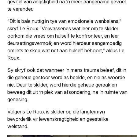
gevoel van angstigheid na ’n meer aangename gevoel
te verander.
“Dit is baie nuttig in tye van emosionele wanbalans,”
skryf Le Roux.“Volwassenes wat leer om te skilder
oorkom die vrees om hulself te konfronteer, en leer
deursettingsvermoë; en word hierdeur aangemoedig
om iets te skep wat net aan hulself behoort,” aldus Le
Roux.
Sy skryf ook dat wanneer ’n mens trauma beleef, dit in
die geheue gestoor word as beelde, en nie as woorde
nie. Deur te skilder, word hierdie geheue geraak en
beweeg dit uit ’n plek van afsondering, na ’n ruimte van
genesing.
Volgens Le Roux is skilder op die langtermyn
bevorderlik vir lewenskragtigheid en geestelike
welstand.