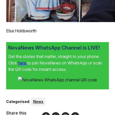
Elsa Holdsworth
NovaNews WhatsApp Channel is LIVE!
Get the stories that matter, straight to your phone.
Click
here
to join NovaNews on WhatsApp or scan
the QR code for instant access.
Categorised
:
News
Share this