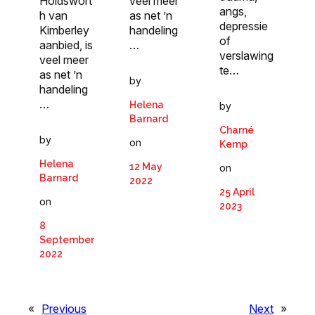
Holdswort
veel meer
angs,
h van
as net ’n
depressie
Kimberley
handeling
of
aanbied, is
…
verslawing
veel meer
te…
as net ’n
by
handeling
…
Helena
by
Barnard
Charné
by
on
Kemp
Helena
12 May
on
Barnard
2022
25 April
on
2023
8
September
2022
«
Previous
Next
»