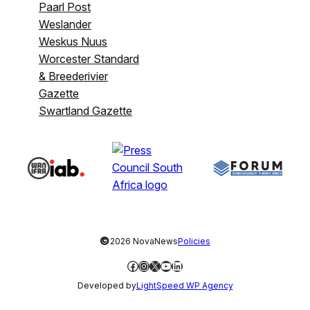
Paarl Post
Weslander
Weskus Nuus
Worcester Standard
& Breederivier
Gazette
Swartland Gazette
©
2026 NovaNews
Policies
Facebook
Instagram
X
YouTube
LinkedIn
Developed by
LightSpeed WP Agency