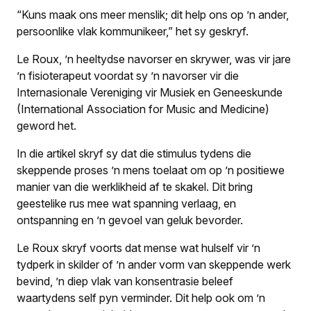
“Kuns maak ons meer menslik; dit help ons op ’n ander,
persoonlike vlak kommunikeer,” het sy geskryf.
Le Roux, ’n heeltydse navorser en skrywer, was vir jare
’n fisioterapeut voordat sy ’n navorser vir die
Internasionale Vereniging vir Musiek en Geneeskunde
(International Association for Music and Medicine)
geword het.
In die artikel skryf sy dat die stimulus tydens die
skeppende proses ’n mens toelaat om op ’n positiewe
manier van die werklikheid af te skakel. Dit bring
geestelike rus mee wat spanning verlaag, en
ontspanning en ’n gevoel van geluk bevorder.
Le Roux skryf voorts dat mense wat hulself vir ’n
tydperk in skilder of ’n ander vorm van skeppende werk
bevind, ’n diep vlak van konsentrasie beleef
waartydens self pyn verminder. Dit help ook om ’n