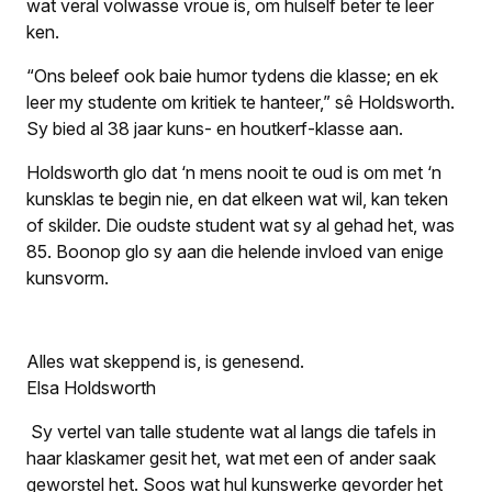
wat veral volwasse vroue is, om hulself beter te leer
ken.
“Ons beleef ook baie humor tydens die klasse; en ek
leer my studente om kritiek te hanteer,” sê Holdsworth.
Sy bied al 38 jaar kuns- en houtkerf-klasse aan.
Holdsworth glo dat ‘n mens nooit te oud is om met ‘n
kunsklas te begin nie, en dat elkeen wat wil, kan teken
of skilder. Die oudste student wat sy al gehad het, was
85. Boonop glo sy aan die helende invloed van enige
kunsvorm.
Alles wat skeppend is, is genesend.
Elsa Holdsworth
Sy vertel van talle studente wat al langs die tafels in
haar klaskamer gesit het, wat met een of ander saak
geworstel het. Soos wat hul kunswerke gevorder het