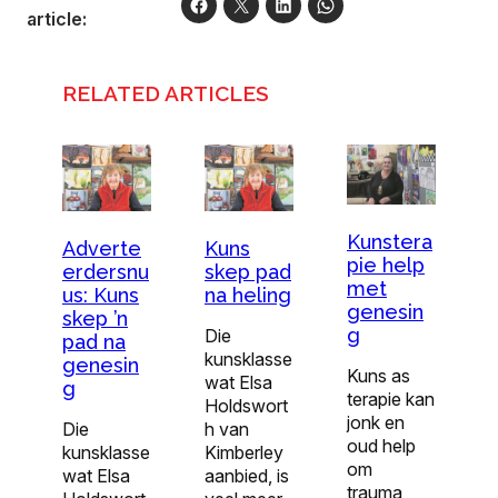
article:
RELATED ARTICLES
Kunstera
Adverte
Kuns
pie help
erdersnu
skep pad
met
us: Kuns
na heling
genesin
skep ’n
g
Die
pad na
kunsklasse
genesin
Kuns as
wat Elsa
g
terapie kan
Holdswort
jonk en
Die
h van
oud help
kunsklasse
Kimberley
om
wat Elsa
aanbied, is
trauma,