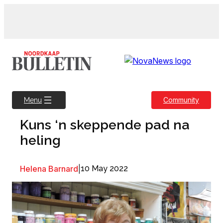
Skip
to
content
Community
Menu
Kuns ‘n skeppende pad na
heling
Helena Barnard
|
10 May 2022