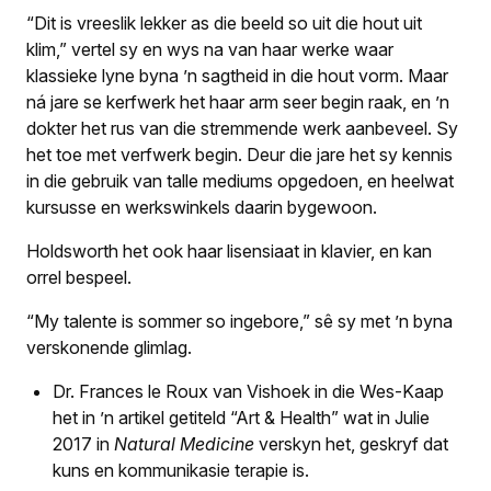
“Dit is vreeslik lekker as die beeld so uit die hout uit
klim,” vertel sy en wys na van haar werke waar
klassieke lyne byna ’n sagtheid in die hout vorm. Maar
ná jare se kerfwerk het haar arm seer begin raak, en ’n
dokter het rus van die stremmende werk aanbeveel. Sy
het toe met verfwerk begin. Deur die jare het sy kennis
in die gebruik van talle mediums opgedoen, en heelwat
kursusse en werkswinkels daarin bygewoon.
Holdsworth het ook haar lisensiaat in klavier, en kan
orrel bespeel.
“My talente is sommer so ingebore,” sê sy met ’n byna
verskonende glimlag.
Dr. Frances le Roux van Vishoek in die Wes-Kaap
het in ’n artikel getiteld “Art & Health” wat in Julie
2017 in
Natural Medicine
verskyn het, geskryf dat
kuns en kommunikasie terapie is.