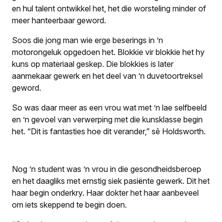
en hul talent ontwikkel het, het die worsteling minder of
meer hanteerbaar geword.
Soos die jong man wie erge beserings in ’n
motorongeluk opgedoen het. Blokkie vir blokkie het hy
kuns op materiaal geskep. Die blokkies is later
aanmekaar gewerk en het deel van ’n duvetoortreksel
geword.
So was daar meer as een vrou wat met ’n lae selfbeeld
en ’n gevoel van verwerping met die kunsklasse begin
het. “Dit is fantasties hoe dit verander,” sê Holdsworth.
Nog ’n student was ’n vrou in die gesondheidsberoep
en het daagliks met ernstig siek pasiënte gewerk. Dit het
haar begin onderkry. Haar dokter het haar aanbeveel
om iets skeppend te begin doen.