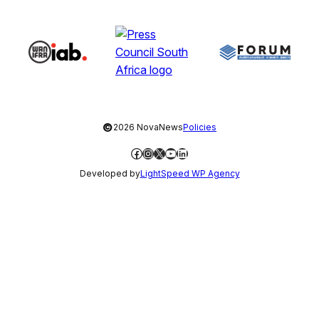
©
2026 NovaNews
Policies
Facebook
Instagram
X
YouTube
LinkedIn
Developed by
LightSpeed WP Agency