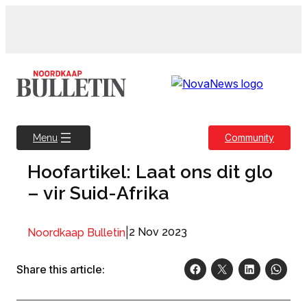
Skip
to
content
Community
Menu
Hoofartikel: Laat ons dit glo
– vir Suid-Afrika
|
2 Nov 2023
Noordkaap Bulletin
Share this article: