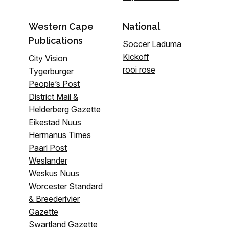
Western Cape
National
Publications
Soccer Laduma
Kickoff
City Vision
rooi rose
Tygerburger
People’s Post
District Mail &
Helderberg Gazette
Eikestad Nuus
Hermanus Times
Paarl Post
Weslander
Weskus Nuus
Worcester Standard
& Breederivier
Gazette
Swartland Gazette