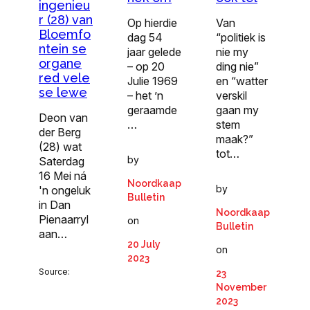
ingenieu
r (28) van
Op hierdie
Van
Bloemfo
dag 54
“politiek is
ntein se
jaar gelede
nie my
organe
– op 20
ding nie”
red vele
Julie 1969
en “watter
se lewe
– het ’n
verskil
geraamde
gaan my
Deon van
…
stem
der Berg
maak?”
(28) wat
tot…
by
Saterdag
16 Mei ná
Noordkaap
by
'n ongeluk
Bulletin
in Dan
Noordkaap
Pienaarryl
on
Bulletin
aan…
20 July
on
2023
Source:
23
November
2023