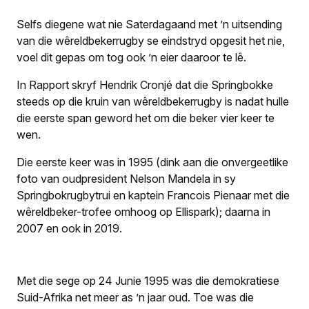
Selfs diegene wat nie Saterdagaand met ’n uitsending
van die wêreldbekerrugby se eindstryd opgesit het nie,
voel dit gepas om tog ook ’n eier daaroor te lê.
In
Rapport
skryf Hendrik Cronjé dat die Springbokke
steeds op die kruin van wêreldbekerrugby is nadat hulle
die eerste span geword het om die beker vier keer te
wen.
Die eerste keer was in 1995 (dink aan die onvergeetlike
foto van oudpresident Nelson Mandela in sy
Springbok­rugbytrui en kaptein Francois Pienaar met die
wêreldbeker-trofee omhoog op Ellispark); daarna in
2007 en ook in 2019.
Met die sege op 24 Junie 1995 was die demokratiese
Suid-Afrika net meer as ’n jaar oud. Toe was die