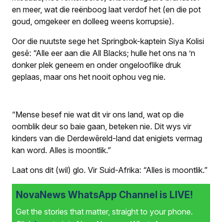
en meer, wat die reënboog laat verdof het (en die pot
goud, omgekeer en dolleeg weens korrupsie).
Oor die nuutste sege het Springbok-kaptein Siya Kolisi
gesê: “Alle eer aan die All Blacks; hulle het ons na ’n
donker plek geneem en onder ongelooflike druk
geplaas, maar ons het nooit ophou veg nie.
“Mense besef nie wat dit vir ons land, wat op die
oomblik deur so baie gaan, beteken nie. Dit wys vir
kinders van die Derdewêreld-land dat enigiets vermag
kan word. Alles is moontlik.”
Laat ons dit (wil) glo. Vir Suid-Afrika: “Alles is moontlik.”
NovaNews WhatsApp Channel is LIVE!
Get the stories that matter, straight to your phone.