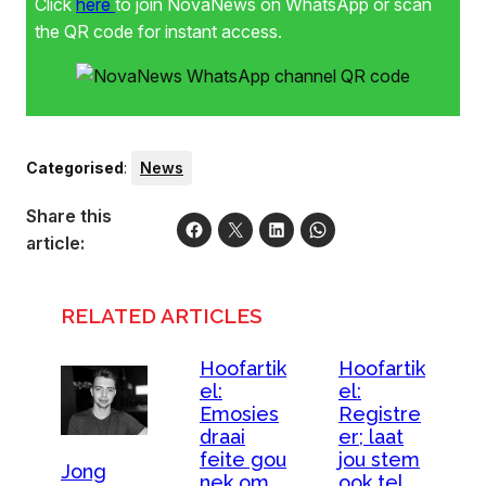
Click
here
to join NovaNews on WhatsApp or scan
the QR code for instant access.
Categorised
:
News
Share this
article:
RELATED ARTICLES
Hoofartik
Hoofartik
el:
el:
Emosies
Registre
draai
er; laat
feite gou
jou stem
Jong
nek om
ook tel