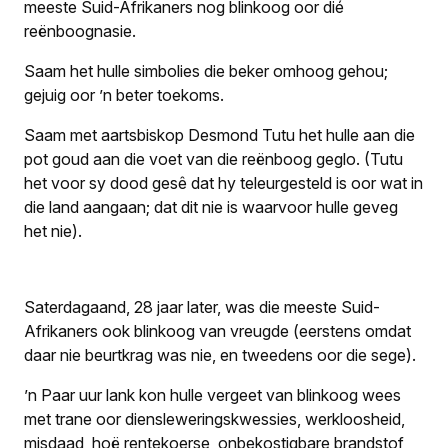
meeste Suid-Afrikaners nog blinkoog oor dié
reënboognasie.
Saam het hulle simbolies die beker omhoog gehou;
gejuig oor ’n beter toekoms.
Saam met aartsbiskop Desmond Tutu het hulle aan die
pot goud aan die voet van die reënboog geglo. (Tutu
het voor sy dood gesê dat hy teleurgesteld is oor wat in
die land aangaan; dat dit nie is waarvoor hulle geveg
het nie).
Saterdagaand, 28 jaar later, was die meeste Suid-
Afrikaners ook blinkoog van vreugde (eerstens omdat
daar nie beurtkrag was nie, en tweedens oor die sege).
’n Paar uur lank kon hulle vergeet van blinkoog wees
met trane oor diensleweringskwessies, werkloosheid,
misdaad, hoë rentekoerse, onbekostigbare brandstof