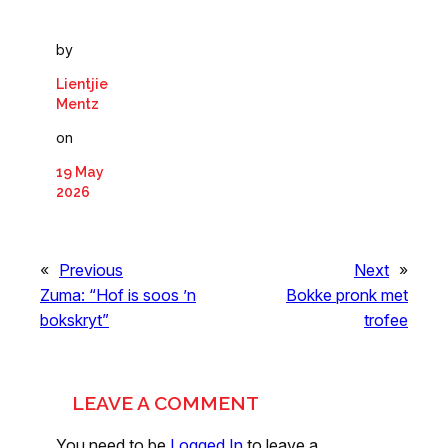
by
Lientjie
Mentz
on
19 May
2026
«
Previous
Next
»
Zuma: “Hof is soos ’n
Bokke pronk met
bokskryt”
trofee
LEAVE A COMMENT
You need to be
Logged In
to leave a