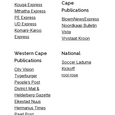
Cape
Kouga Express
Publications
Mthatha Express
PE Express
BloemNewsExpress
UD Express
Noordkaap Bulletin
Komani-Karoo
Vista
Express
Vrystaat Kroon
Western Cape
National
Publications
Soccer Laduma
Kickoff
City Vision
rooi rose
Tygerburger
People’s Post
District Mail &
Helderberg Gazette
Eikestad Nuus
Hermanus Times
Paarl Post