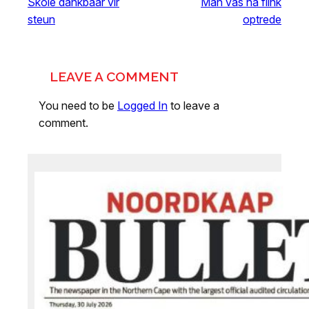
Skole dankbaar vir
Man vas ná flink
steun
optrede
LEAVE A COMMENT
You need to be
Logged In
to leave a
comment.