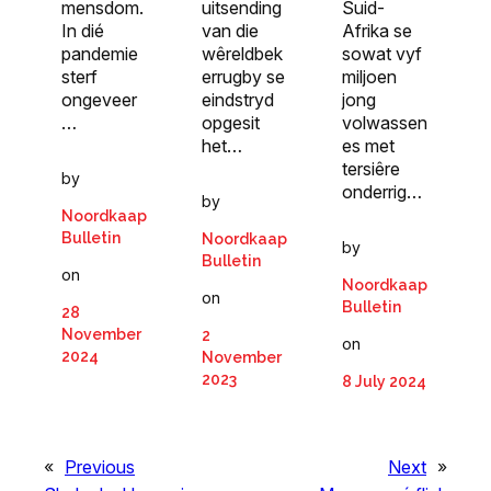
mensdom.
uitsending
Suid-
In dié
van die
Afrika se
pandemie
wêreldbek
sowat vyf
sterf
errugby se
miljoen
ongeveer
eindstryd
jong
…
opgesit
volwassen
het…
es met
tersiêre
by
onderrig…
by
Noordkaap
Bulletin
Noordkaap
by
Bulletin
on
Noordkaap
on
Bulletin
28
November
2
on
2024
November
2023
8 July 2024
«
Previous
Next
»