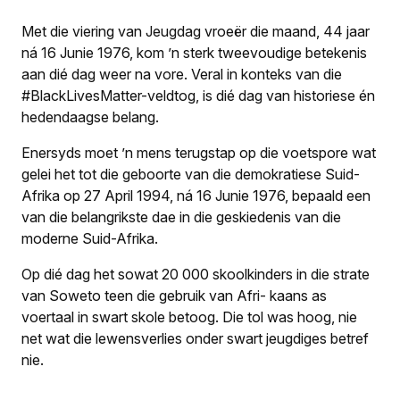
Met die viering van Jeugdag vroeër die maand, 44 jaar
ná 16 Junie 1976, kom ’n sterk tweevoudige betekenis
aan dié dag weer na vore. Veral in konteks van die
#BlackLivesMatter-veldtog, is dié dag van historiese én
hedendaagse belang.
Enersyds moet ’n mens terugstap op die voetspore wat
gelei het tot die geboorte van die demokratiese Suid-
Afrika op 27 April 1994, ná 16 Junie 1976, bepaald een
van die belangrikste dae in die geskiedenis van die
moderne Suid-Afrika.
Op dié dag het sowat 20 000 skoolkinders in die strate
van Soweto teen die gebruik van Afri- kaans as
voertaal in swart skole betoog. Die tol was hoog, nie
net wat die lewensverlies onder swart jeugdiges betref
nie.