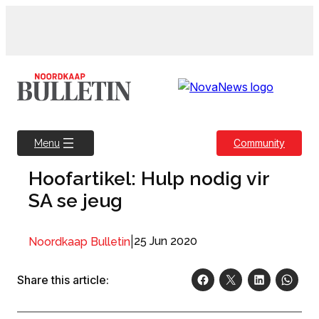
Skip
to
content
Community
Menu
Hoofartikel: Hulp nodig vir
SA se jeug
|
25 Jun 2020
Noordkaap Bulletin
Share this article: