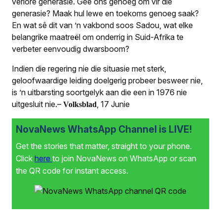
verlore generasie. Gee ons genoeg om vir dié
generasie? Maak hul lewe en toekoms genoeg saak?
En wat sê dit van ’n vakbond soos Sadou, wat elke
belangrike maatreël om onderrig in Suid-Afrika te
verbeter eenvoudig dwarsboom?
Indien die regering nie die situasie met sterk,
geloofwaardige leiding doelgerig probeer besweer nie,
is ’n uitbarsting soortgelyk aan die een in 1976 nie
uitgesluit nie.–
, 17 Junie
Volksblad
NovaNews WhatsApp Channel is LIVE!
Get the stories that matter, straight to your phone.
Click
here
to join NovaNews on WhatsApp or scan
the QR code for instant access.