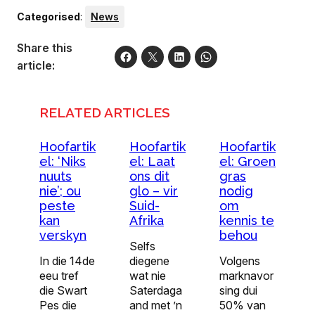
Categorised
:
News
Share this
article:
RELATED ARTICLES
Hoofartik
Hoofartik
Hoofartik
el: ‘Niks
el: Laat
el: Groen
nuuts
ons dit
gras
nie’; ou
glo – vir
nodig
peste
Suid-
om
kan
Afrika
kennis te
verskyn
behou
Selfs
In die 14de
diegene
Volgens
eeu tref
wat nie
marknavor
die Swart
Saterdaga
sing dui
Pes die
and met ’n
50% van