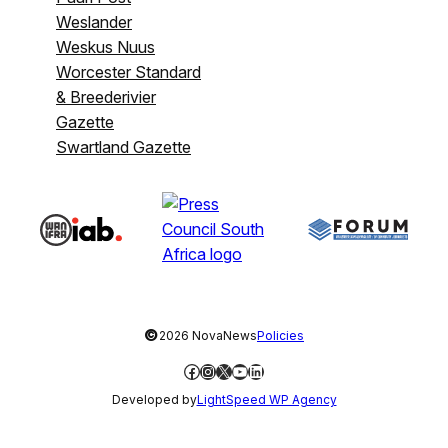
Weslander
Weskus Nuus
Worcester Standard
& Breederivier
Gazette
Swartland Gazette
©
2026 NovaNews
Policies
Facebook
Instagram
X
YouTube
LinkedIn
Developed by
LightSpeed WP Agency