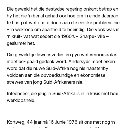
Die geweld het die destydse regering onkant betrap en
hy het nie ’n benul gehad oor hoe om ’n einde daaraan
te bring of wat om te doen aan die eintlike probleem nie
– ’n wekroep om apartheid te beëindig. Die vonk was in
’n kruit- vat wat sedert die 1960’s – Sharpe- ville –
gesluimer het.
Die geweldige lewensverlies en pyn wat veroorsaak is,
moet be- paald gedenk word. Andersyds moet erken
word dat die nuwe Suid-Afrika nog nie naastenby
voldoen aan die opvoedkundige en ekonomiese
strewes van jong Suid-Afrikaners nie.
Inteendeel, die jeug in Suid-Afrika is in ’n krisis met hoë
werkloosheid.
Kortweg, 44 jaar ná 16 Junie 1976 sit ons met nog ’n