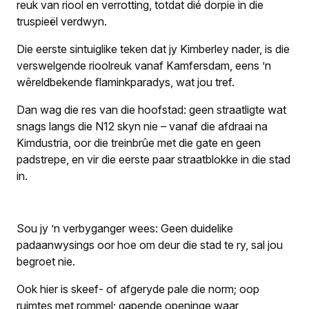
reuk van riool en verrotting, totdat dié dorpie in die
truspieël verdwyn.
Die eerste sintuiglike teken dat jy Kimberley nader, is die
verswelgende rioolreuk vanaf Kamfersdam, eens ’n
wêreld­bekende flaminkparadys, wat jou tref.
Dan wag die res van die hoofstad: geen straatligte wat
snags langs die N12 skyn nie – vanaf die afdraai na
Kimdustria, oor die treinbrûe met die gate en geen
padstrepe, en vir die eerste paar straatblokke in die stad
in.
Sou jy ’n verbyganger wees: Geen duidelike
padaanwysings oor hoe om deur die stad te ry, sal jou
begroet nie.
Ook hier is skeef- of afgeryde pale die norm; oop
ruimtes met rommel; gapende openinge waar