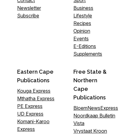
Contact
Sport
Newsletter
Business
Subscribe
Lifestyle
Recipes
Opinion
Events
E-Editions
Supplements
Eastern Cape
Free State &
Publications
Northern
Cape
Kouga Express
Publications
Mthatha Express
PE Express
BloemNewsExpress
UD Express
Noordkaap Bulletin
Komani-Karoo
Vista
Express
Vrystaat Kroon