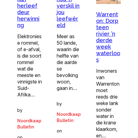
herleef
verskil in
deur
jou
Warrent
herwinni
leefwêr
on: Dorp
ng
eld
teen
rivier ’n
Elektronies
Meer as
derde
e rommel,
50 lande,
week
of e-afval,
waarin die
waterloo
is die soort
helfte van
s
rommel
die aarde
wat die
se
Inwoners
meeste en
bevolking
van
vinnigste in
woon,
Warrenton
Suid-
gaan in…
moet
Afrika…
reeds drie
weke lank
by
sonder
by
Noordkaap
water in
Bulletin
Noordkaap
die krane
Bulletin
klaarkom,
on
en…
on