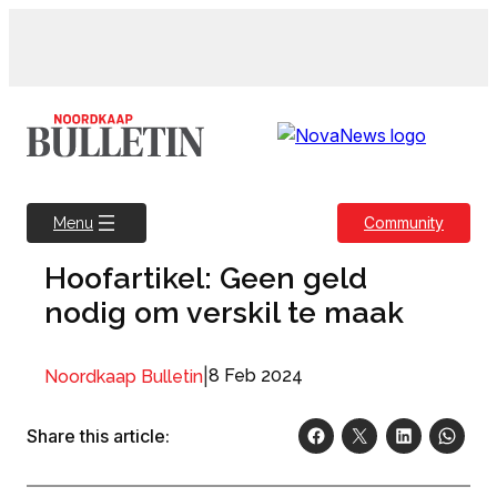
Skip
to
content
Community
Menu
Hoofartikel: Geen geld
nodig om verskil te maak
|
8 Feb 2024
Noordkaap Bulletin
Share this article: