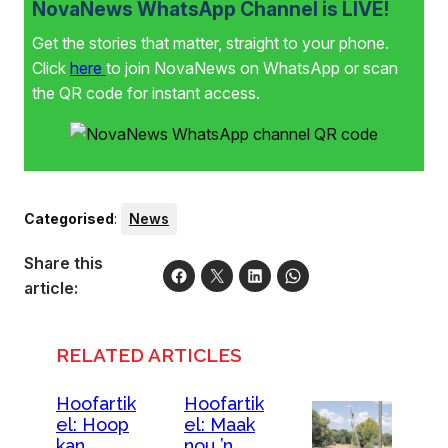
NovaNews WhatsApp Channel is LIVE!
Get the stories that matter, straight to your phone.
Click
here
to join NovaNews on WhatsApp or scan
the QR code for instant access.
Categorised
:
News
Share this
article:
RELATED ARTICLES
Hoofartik
Hoofartik
el: Hoop
el: Maak
kan
nou ’n