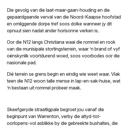
Die gevolg van die laat-maar-gaan-houding en die
gepaardgaande verval van die Noord-Kaapse hoofstad
en omliggende dorpe tref soos dolke wanneer jy dit
opnuut sien nadat ander horisonne verken is.
Oor die N12 langs Christiana waai die rommel en rook
van die munisipale stortingsterrein, waar ’n brand of vyf
oënskynlik voortdurend woed, soos voorbodes oor die
nasionale pad.
Dié terrein se grens begin en eindig wie weet waar. Vlak
teen die N12 woon talle mense in lap-en-sak-huise, wat
’n bestaan uit rommel probeer maak.
Skeefgeryde straatligpale begroet jou vanaf die
beginpunt van Warrenton, verby die altyd-tot-
oorlopens-vol asblikke by die gebreekte bushaltes, die