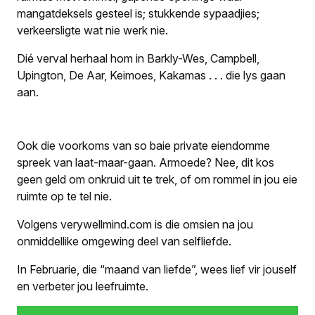
mangatdeksels gesteel is; stukkende sypaadjies;
verkeersligte wat nie werk nie.
Dié verval herhaal hom in Barkly-Wes, Campbell,
Upington, De Aar, Keimoes, Kakamas . . . die lys gaan
aan.
Ook die voorkoms van so baie private eiendomme
spreek van laat-maar-gaan. Armoede? Nee, dit kos
geen geld om onkruid uit te trek, of om rommel in jou eie
ruimte op te tel nie.
Volgens verywellmind.com is die omsien na jou
onmiddellike omgewing deel van selfliefde.
In Februarie, die “maand van liefde”, wees lief vir jouself
en verbeter jou leefruimte.