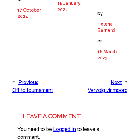
18 January
2024
17 October
by
2024
Helena
Barnard
on
16 March
2023
«
Previous
Next
»
Off to tournament
Vervolg vir moord
LEAVE A COMMENT
You need to be
Logged In
to leave a
comment.