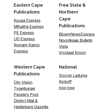
Eastern Cape
Free State &
Publications
Northern
Cape
Kouga Express
Publications
Mthatha Express
PE Express
BloemNewsExpress
UD Express
Noordkaap Bulletin
Komani-Karoo
Vista
Express
Vrystaat Kroon
Western Cape
National
Publications
Soccer Laduma
Kickoff
City Vision
rooi rose
Tygerburger
People’s Post
District Mail &
Helderberg Gazette