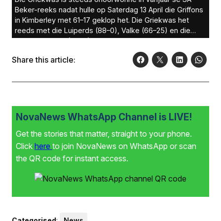
Beker-reeks nadat hulle op Saterdag 13 April die Griffons
in Kimberley met 61–17 geklop het. Die Griekwas het
reeds met die Luiperds (88–0), Valke (66–25) en die
Grens Bulldogs (119–5) afgereken. Hul volgende
wedstryd in die reeks is op Saterdag 20 April in die
Share this article:
Boland-stadion in Wellington, wanneer hulle teen die
Boland Kavaliers kragte meet. Hier wys Cameron Hufke
van die Griekwas wat hy met ‘n bal kan doen.
Foto:
Louis Botha Fotografie
NovaNews WhatsApp Channel is LIVE!
Get the stories that matter, straight to your phone.
Click
here
to join NovaNews on WhatsApp or scan
the QR code for instant access.
Categorised
:
News