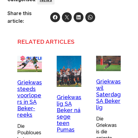
Share this
article:
RELATED ARTICLES
Griekwas
Griekwas
wil
steeds
Saterdag
voorlope
Griekwas
SA Beker
rs in SA
lig SA
lig
Beker-
Beker ná
reeks
sege
Die
teen
Griekwas
Die
Pumas
is die
Poubloues