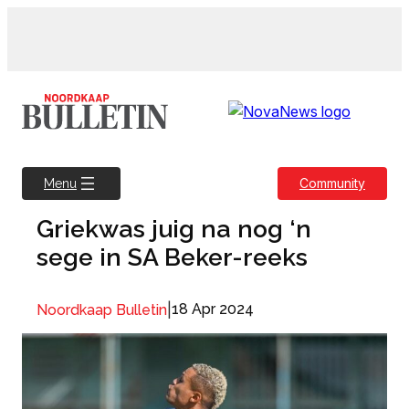
Skip
to
content
Community
Menu
Griekwas juig na nog ‘n
sege in SA Beker-reeks
|
18 Apr 2024
Noordkaap Bulletin