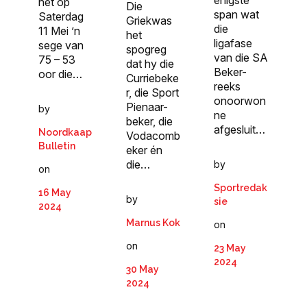
enigste
het op
Die
span wat
Saterdag
Griekwas
die
11 Mei ’n
het
ligafase
sege van
spogreg
van die SA
75 – 53
dat hy die
Beker-
oor die…
Curriebeke
reeks
r, die Sport
onoorwon
Pienaar-
by
ne
beker, die
afgesluit…
Noordkaap
Vodacomb
Bulletin
eker én
die…
by
on
Sportredak
16 May
by
sie
2024
Marnus Kok
on
on
23 May
2024
30 May
2024