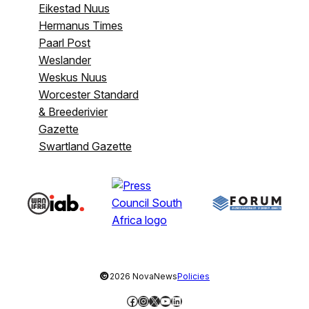
Eikestad Nuus
Hermanus Times
Paarl Post
Weslander
Weskus Nuus
Worcester Standard
& Breederivier
Gazette
Swartland Gazette
©
2026 NovaNews
Policies
Facebook
Instagram
X
YouTube
LinkedIn