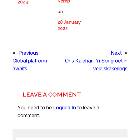
Kemp
2024
on
28 January
2022
«
Previous
Next
»
Global platform
Ons Kalahari: ’n Songroet in
awaits
vele skakerings
LEAVE A COMMENT
You need to be
Logged In
to leave a
comment.