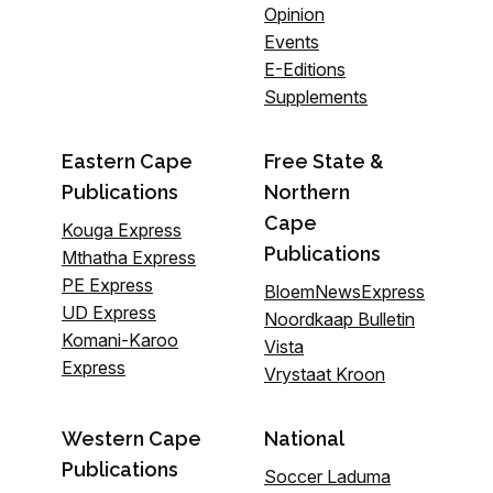
Opinion
Events
E-Editions
Supplements
Eastern Cape
Free State &
Publications
Northern
Cape
Kouga Express
Publications
Mthatha Express
PE Express
BloemNewsExpress
UD Express
Noordkaap Bulletin
Komani-Karoo
Vista
Express
Vrystaat Kroon
Western Cape
National
Publications
Soccer Laduma