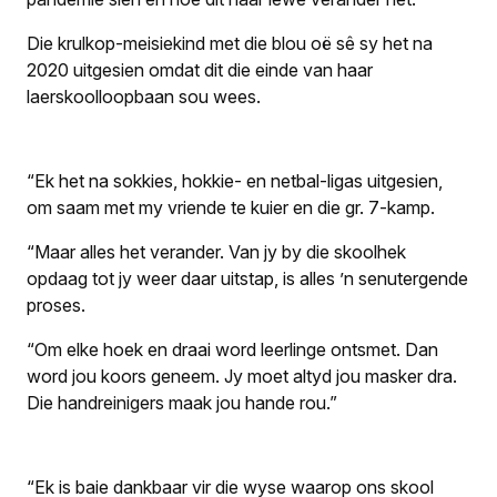
Die krulkop-meisiekind met die blou oë sê sy het na
2020 uitgesien omdat dit die einde van haar
laerskoolloopbaan sou wees.
“Ek het na sokkies, hokkie- en netbal-ligas uitgesien,
om saam met my vriende te kuier en die gr. 7-kamp.
“Maar alles het verander. Van jy by die skoolhek
opdaag tot jy weer daar uitstap, is alles ’n senutergende
proses.
“Om elke hoek en draai word leerlinge ontsmet. Dan
word jou koors geneem. Jy moet altyd jou masker dra.
Die handreinigers maak jou hande rou.”
“Ek is baie dankbaar vir die wyse waarop ons skool