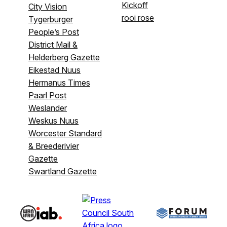
Kickoff
City Vision
rooi rose
Tygerburger
People’s Post
District Mail &
Helderberg Gazette
Eikestad Nuus
Hermanus Times
Paarl Post
Weslander
Weskus Nuus
Worcester Standard
& Breederivier
Gazette
Swartland Gazette