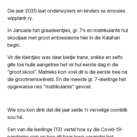
Die jaar 2020 laat onderwysers en kinders se emosies
wipplank ry.
In Januarie het graadeentjies, gr. 7’s en matrikulante hul
skooljaar met groot entoesiasme hier in die Kalahari
begin.
Vir die kleintjies was daar bietjie trane, snikke en selfs
gille toe hulle aangetree het vir hul eerste dag in die
“groot skool”. Matrieks kon voel dit is die eerste tree na
die grootmenswêreld. En die meeste gr. 7-leerlinge het
opgewasse nes “matrikulante” gevoel.
Wie sou kon dink dat dié jaar selde ’n vervelige oomblik
sou hê.
Een van die leerlinge (13) vertel hoe sy die Covid-19-
pandemie sien en hoe dit haar lewe verander het.