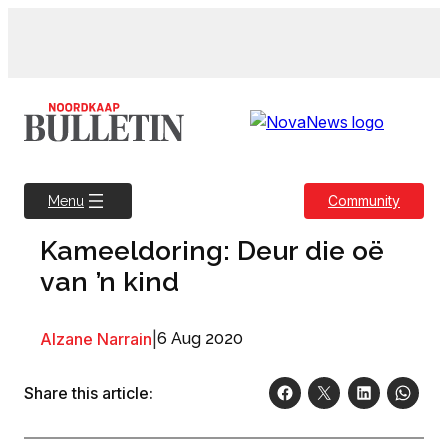
Skip
to
content
Community
Menu
Kameeldoring: Deur die oë
van ’n kind
Alzane Narrain
|
6 Aug 2020
Share this article: