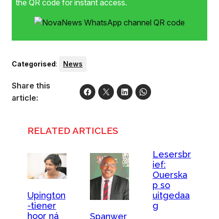
the QR code for instant access.
Categorised
:
News
Share this
article:
RELATED ARTICLES
Lesersbr
ief:
Ouerska
p so
uitgedaa
Upington
g
-tiener
hoor ná
Spanwer