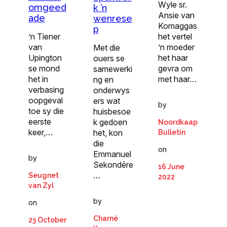
Wyle sr.
omgeed
k ’n
Ansie van
ade
wenrese
Komaggas
p
het vertel
’n Tiener
’n moeder
van
Met die
het haar
Upington
ouers se
gevra om
se mond
samewerki
met haar…
het in
ng en
verbasing
onderwys
oopgeval
ers wat
by
toe sy die
huisbesoe
eerste
k gedoen
Noordkaap
keer,…
het, kon
Bulletin
die
on
Emmanuel
by
Sekondêre
16 June
…
Seugnet
2022
van Zyl
by
on
Charné
23 October