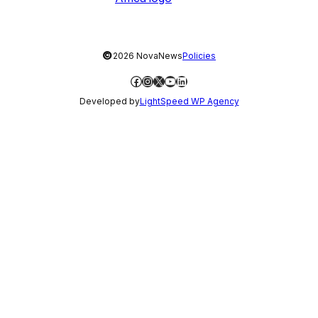
©
2026 NovaNews
Policies
Facebook
Instagram
X
YouTube
LinkedIn
Developed by
LightSpeed WP Agency