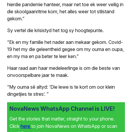
hierdie pandemie hanteer, maar net toe ek weer veilig in
die skoolgaanritme kom, het alles weer tot stilstand
gekom.”
Sy vertel die krisistyd het tog sy hoogtepunte.
“Ek en my familie het nader aan mekaar gekom. Covid-
19 het my die geleentheid gegee om my ouma en oupa,
en my ma en pa beter te leer ken.”
Haar raad aan haar medeleerlinge is om die beste van
onvoorspelbare jaar te maak.
“My ouma sê altyd: ‘Die lewe is te kort om oor klein
dingetjies te stres’. ”
NovaNews WhatsApp Channel is LIVE!
Get the stories that matter, straight to your phone.
Click
here
to join NovaNews on WhatsApp or scan