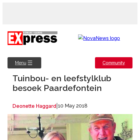
Skip
to
content
Community
Menu
Tuinbou- en leefstylklub
besoek Paardefontein
Deonette Haggard
|
10 May 2018