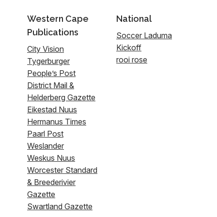
Western Cape
National
Publications
Soccer Laduma
Kickoff
City Vision
rooi rose
Tygerburger
People’s Post
District Mail &
Helderberg Gazette
Eikestad Nuus
Hermanus Times
Paarl Post
Weslander
Weskus Nuus
Worcester Standard
& Breederivier
Gazette
Swartland Gazette