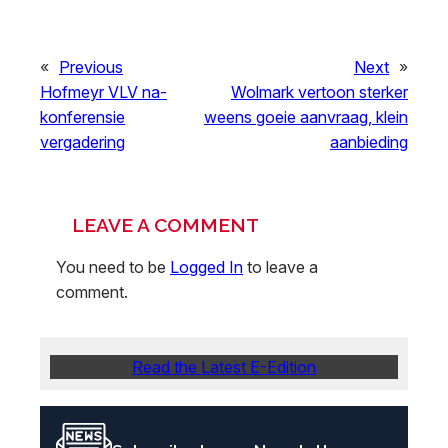
«
Previous
Next
»
Hofmeyr VLV na-
Wolmark vertoon sterker
konferensie
weens goeie aanvraag, klein
vergadering
aanbieding
LEAVE A COMMENT
You need to be
Logged In
to leave a
comment.
Read the Latest E-Edition