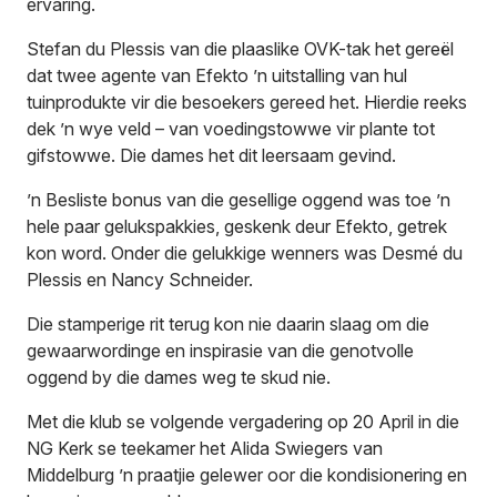
ervaring.
Stefan du Plessis van die plaaslike OVK-tak het gereël
dat twee agente van Efekto ’n uitstalling van hul
tuinprodukte vir die besoekers gereed het. Hierdie reeks
dek ’n wye veld – van voedingstowwe vir plante tot
gifstowwe. Die dames het dit leersaam gevind.
’n Besliste bonus van die gesellige oggend was toe ’n
hele paar gelukspakkies, geskenk deur Efekto, getrek
kon word. Onder die gelukkige wenners was Desmé du
Plessis en Nancy Schneider.
Die stamperige rit terug kon nie daarin slaag om die
gewaarwordinge en inspirasie van die genotvolle
oggend by die dames weg te skud nie.
Met die klub se volgende vergadering op 20 April in die
NG Kerk se teekamer het Alida Swiegers van
Middelburg ’n praatjie gelewer oor die kondisionering en