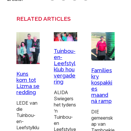
RELATED ARTICLES
Tuinbou-
en-
Leefstyl
klub hou
Families
Kuns
vergade
kry
kom tot
ring
kospakki
Lizma se
es
redding
ALIDA
maand
Swiegers
ná ramp
LEDE van
het tydens
die
’n
DIE
Tuinbou-
Tuinbou-
gemeensk
en-
en
ap van
Leefstylklu
Leefstylve
Tamboekie