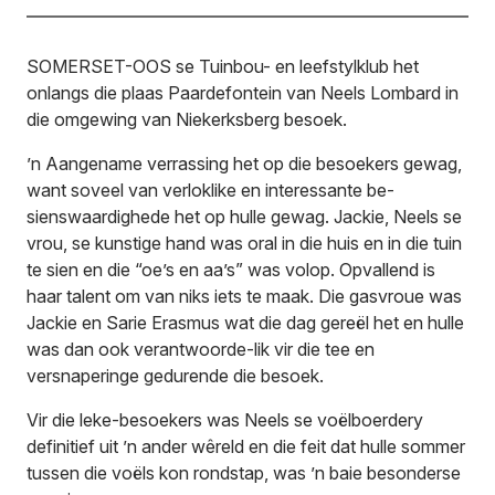
SOMERSET-OOS se Tuinbou- en leefstylklub het
onlangs die plaas Paardefontein van Neels Lombard in
die omgewing van Niekerksberg besoek.
’n Aangename verrassing het op die besoekers gewag,
want soveel van verloklike en interessante be-
sienswaardighede het op hulle gewag. Jackie, Neels se
vrou, se kunstige hand was oral in die huis en in die tuin
te sien en die “oe’s en aa’s” was volop. Opvallend is
haar talent om van niks iets te maak. Die gasvroue was
Jackie en Sarie Erasmus wat die dag gereël het en hulle
was dan ook verantwoorde-lik vir die tee en
versnaperinge gedurende die besoek.
Vir die leke-besoekers was Neels se voëlboerdery
definitief uit ’n ander wêreld en die feit dat hulle sommer
tussen die voëls kon rondstap, was ’n baie besonderse