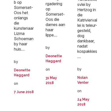
b op
rgadering
svlei by
Somerset-
op
Hertzog in
Oos het
Somerset-
die
onlangs
Oos die
Katrivierval
die
dames aan
lei is teleur-
kunstenaar
haar
gesteld,
Lizma
lippe…
dog
Schoeman
dankbaar,
by haar
nadat
by
huis…
kospakkies
…
Deonette
Haggard
by
by
on
Deonette
Haggard
Nolan
31 May
Venter
2018
on
on
7 June 2018
24 May
2018