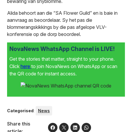
bewaring van snyblomme.
Alida behoort aan die “SA Flower Guild” en is baie in
aanvraag as beoordelaar. Sy het pas die
blommerangskikkings by die pas afgelope VLV-
konferensie op die dorp beoordeel.
NovaNews WhatsApp Channel is LIVE!
Get the stories that matter, straight to your phone.
Click
here
to join NovaNews on WhatsApp or scan
the QR code for instant access.
Categorised
:
News
Share this
article: