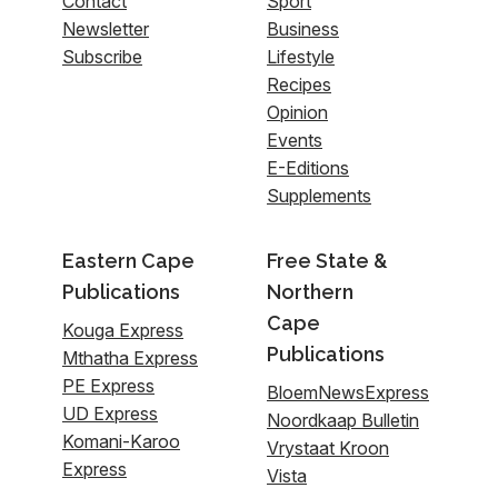
Contact
Sport
Newsletter
Business
Subscribe
Lifestyle
Recipes
Opinion
Events
E-Editions
Supplements
Eastern Cape
Free State &
Publications
Northern
Cape
Kouga Express
Publications
Mthatha Express
PE Express
BloemNewsExpress
UD Express
Noordkaap Bulletin
Komani-Karoo
Vrystaat Kroon
Express
Vista