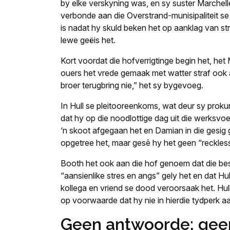
by elke verskyning was, en sy suster Marchellé
verbonde aan die Overstrand-munisipaliteit se
is nadat hy skuld beken het op aanklag van s
lewe geëis het.
Kort voordat die hofverrigtinge begin het, he
ouers het vrede gemaak met watter straf ook
broer terugbring nie,” het sy bygevoeg.
In Hull se pleitooreenkoms, wat deur sy prokur
dat hy op die noodlottige dag uit die werksvo
‘n skoot afgegaan het en Damian in die gesig g
opgetree het, maar gesê hy het geen “reckless
Booth het ook aan die hof genoem dat die besk
“aansienlike stres en angs” gely het en dat Hu
kollega en vriend se dood veroorsaak het. Hull 
op voorwaarde dat hy nie in hierdie tydperk a
Geen antwoorde; geen