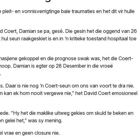
leit- en vonnisverrigtinge baie traumaties en het dit vir hulle
id Coert, Damian se pa, gesê. Die gesin het die oggend van 26
l seun raakgeskiet is en in ‘n kritieke toestand hospitaal toe
jiene gekoppel en die prognose swak was, het die Coert-
hoop. Damian is egter op 28 Desember in die vroeë
.
. Daar is nie nog ‘n Coert-seun om ons van voort te dra nie.
m kan ek hom nooit vergewe nie,” het David Coert emosioneel
ede. “Hy het die maklike uitweg gekies om skuld te beken en
on gelei het,” was sy mening.
l vrae en geen closure nie.