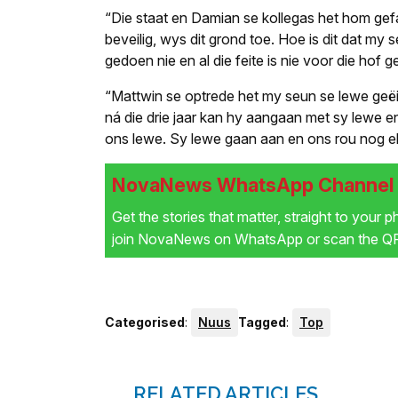
“Die staat en Damian se kollegas het hom gefaa
beveilig, wys dit grond toe. Hoe is dit dat my s
gedoen nie en al die feite is nie voor die hof ge
“Mattwin se optrede het my seun se lewe geëi
ná die drie jaar kan hy aangaan met sy lewe en 
ons lewe. Sy lewe gaan aan en ons rou nog el
NovaNews WhatsApp Channel i
Get the stories that matter, straight to your 
join NovaNews on WhatsApp or scan the QR 
Categorised
:
Nuus
Tagged
:
Top
RELATED ARTICLES