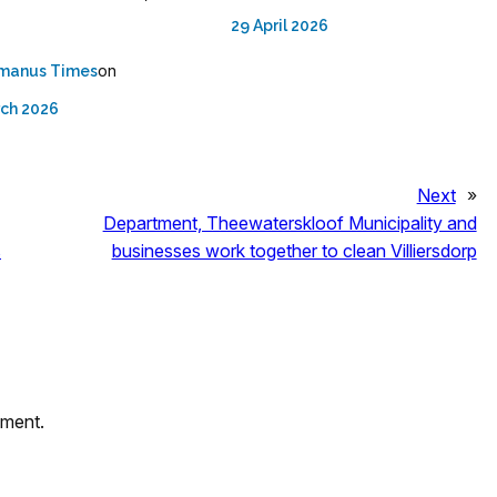
29 April 2026
on
manus Times
rch 2026
Next
»
Department, Theewaterskloof Municipality and
s
businesses work together to clean Villiersdorp
mment.