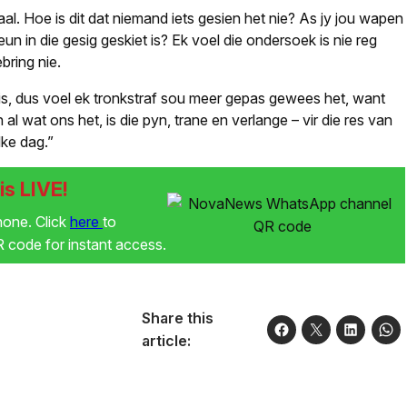
l. Hoe is dit dat niemand iets gesien het nie? As jy jou wapen
eun in die gesig geskiet is? Ek voel die ondersoek is nie reg
bring nie.
s, dus voel ek tronkstraf sou meer gepas gewees het, want
al wat ons het, is die pyn, trane en verlange – vir die res van
ke dag.”
s LIVE!
phone. Click
here
to
code for instant access.
Share this
article: