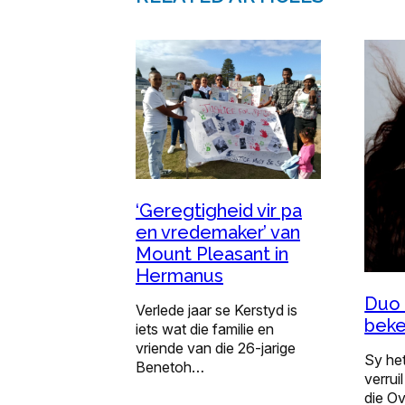
‘Geregtigheid vir pa
en vredemaker’ van
Mount Pleasant in
Hermanus
Duo 
Verlede jaar se Kerstyd is
bek
iets wat die familie en
vriende van die 26-jarige
Sy het
Benetoh…
verruil
die Ov