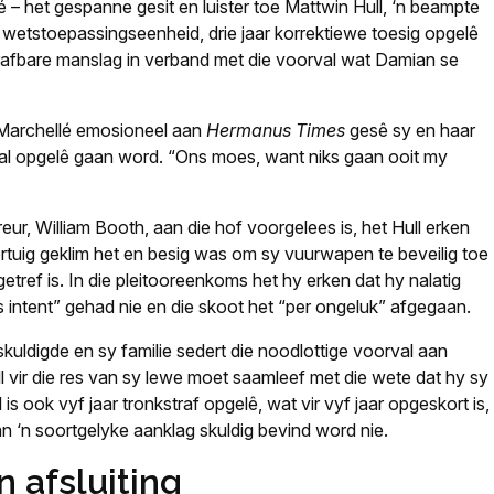
 – het gespanne gesit en luister toe Mattwin Hull, ‘n beampte
 wetstoepassingseenheid, drie jaar korrektiewe toesig opgelê
trafbare manslag in verband met die voorval wat Damian se
t Marchellé emosioneel aan
Hermanus Times
gesê sy en haar
 al opgelê gaan word. “Ons moes, want niks gaan ooit my
eur, William Booth, aan die hof voorgelees is, het Hull erken
ertuig geklim het en besig was om sy vuurwapen te beveilig toe
etref is. In die pleitooreenkoms het hy erken dat hy nalatig
 intent” gehad nie en die skoot het “per ongeluk” afgegaan.
uldigde en sy familie sedert die noodlottige voorval aan
ll vir die res van sy lewe moet saamleef met die wete dat hy sy
is ook vyf jaar tronkstraf opgelê, wat vir vyf jaar opgeskort is,
an ‘n soortgelyke aanklag skuldig bevind word nie.
 afsluiting