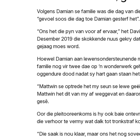
Volgens Damian se familie was die dag van die p
“gevoel soos die dag toe Damian gesterf het”.
“Ons het die pyn van voor af ervaar,” het Dav
Desember 2019 die skokkende nuus gekry dat hu
gejaag moes word.
Hoewel Damian aan lewensondersteunende mas
familie nog vir twee dae op ‘n wonderwerk ge
oggendure dood nadat sy hart gaan staan het
“Mattwin se optrede het my seun se lewe geëis
Mattwin het dit van my af weggevat en daaro
gesê.
Oor die pleitooreenkoms is hy ook baie ontevr
die verhoor te vermy wat dalk tot tronkstraf k
“Die saak is nou klaar, maar ons het nog sovee