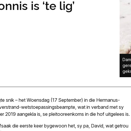
nnis is ‘te lig’
Dami
gere
gekr
agte snik – het Woensdag (17 September) in die Hermanus-
 Overstrand-wetstoepassingsbeampte, wat in verband met sy
 2019 aangekla is, se pleitooreenkoms in die hof uitgelees is.
ofsaak die eerste keer bygewoon het, sy pa, David, wat getrou