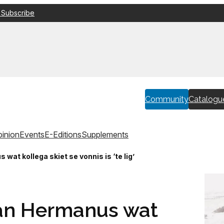
 Subscribe
Community
Catalogu
inion
Events
E-Editions
Supplements
at kollega skiet se vonnis is ‘te lig’
an Hermanus wat