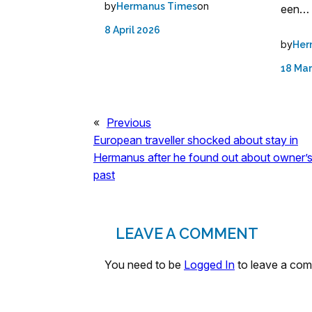
by
on
Hermanus Times
een…
8 April 2026
by
Her
18 Ma
«
Previous
European traveller shocked about stay in
Hermanus after he found out about owner’
past
LEAVE A COMMENT
You need to be
Logged In
to leave a co