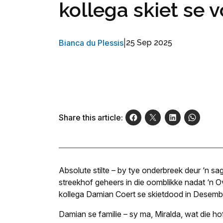
kollega skiet se vo
Bianca du Plessis
|
25 Sep 2025
Share this article:
Absolute stilte – by tye onderbreek deur ‘n s
streekhof geheers in die oomblikke nadat ‘n
kollega Damian Coert se skietdood in Desember
Damian se familie – sy ma, Miralda, wat die h