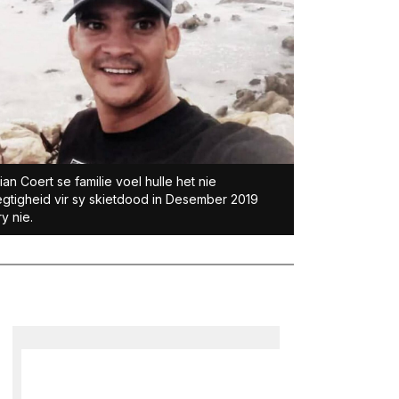
an Coert se familie voel hulle het nie
gtigheid vir sy skietdood in Desember 2019
y nie.