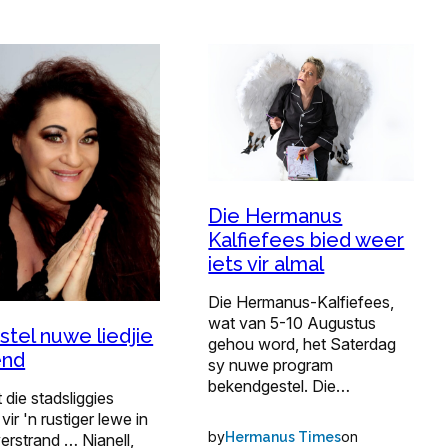
Die Hermanus
Kalfiefees bied weer
iets vir almal
Die Hermanus-Kalfiefees,
wat van 5-10 Augustus
stel nuwe liedjie
gehou word, het Saterdag
end
sy nuwe program
bekendgestel. Die…
 die stadsliggies
 vir 'n rustiger lewe in
by
on
Hermanus Times
erstrand … Nianell,