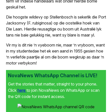
term vir Indiese handelaars wat onder hierdie bome
geskuil het.
Die hoogste wildevy op Stellenbosch is sekerlik die Port
Jacksonvy (
F. rubiginosa
) op die oostelike hoek van
Die Laan. Hierdie reusagtige ou boom uit Australië lyk
tans nie baie gelukkig nie, want sy blare is maar yl.
Vir my is dit nie ’n vyeboom nie, maar ’n vryboom, want
in my studentedae het ek een aand in 1955 gesien hoe
’n verliefde paartjie al om die boom wegkruip as daar ’n
motor verbykom!
NovaNews WhatsApp Channel is LIVE!
Get the stories that matter, straight to your phone.
Click
here
to join NovaNews on WhatsApp or scan
the QR code for instant access.