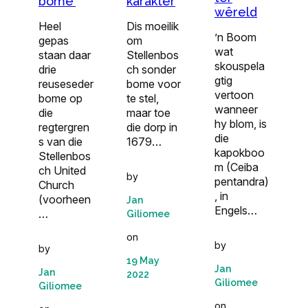
karakter
bome’
wêreld
Dis moeilik
Heel
’n Boom
om
gepas
wat
Stellenbos
staan daar
skouspela
ch sonder
drie
gtig
bome voor
reuseseder
vertoon
te stel,
bome op
wanneer
maar toe
die
hy blom, is
die dorp in
regtergren
die
1679…
s van die
kapokboo
Stellenbos
m (Ceiba
ch United
by
pentandra)
Church
, in
(voorheen
Jan
Engels…
…
Giliomee
on
by
by
19 May
Jan
Jan
2022
Giliomee
Giliomee
on