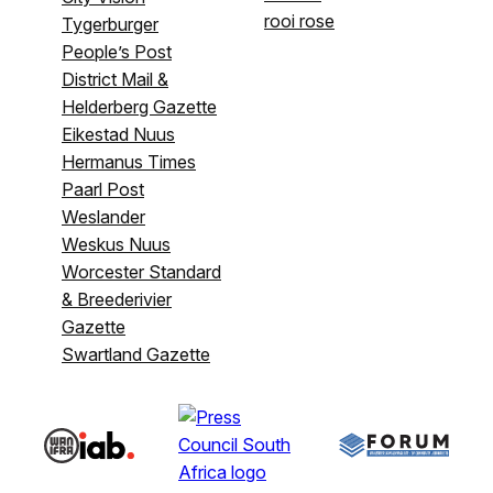
rooi rose
Tygerburger
People’s Post
District Mail &
Helderberg Gazette
Eikestad Nuus
Hermanus Times
Paarl Post
Weslander
Weskus Nuus
Worcester Standard
& Breederivier
Gazette
Swartland Gazette