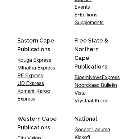
Events
E-Editions
Supplements
Eastern Cape
Free State &
Publications
Northern
Cape
Kouga Express
Publications
Mthatha Express
PE Express
BloemNewsExpress
UD Express
Noordkaap Bulletin
Komani-Karoo
Vista
Express
Vrystaat Kroon
Western Cape
National
Publications
Soccer Laduma
Kickoff
City Vision