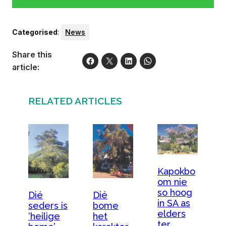
Categorised
:
News
Share this
article:
RELATED ARTICLES
Kapokbo
om nie
so hoog
Dié
Dié
in SA as
bome
seders is
elders
het
‘heilige
ter