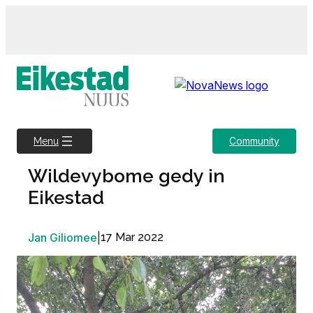
Skip
to
content
Community
Menu
Wildevybome gedy in
Eikestad
Jan Giliomee
|
17 Mar 2022