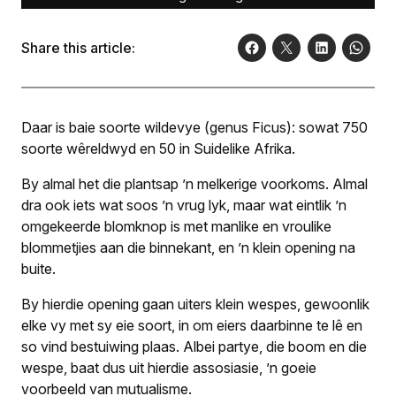
Share this article:
Daar is baie soorte wildevye (genus Ficus): sowat 750
soorte wêreldwyd en 50 in Suidelike Afrika.
By almal het die plantsap ’n melkerige voorkoms. Almal
dra ook iets wat soos ’n vrug lyk, maar wat eintlik ’n
omgekeerde blomknop is met manlike en vroulike
blommetjies aan die binnekant, en ’n klein opening na
buite.
By hierdie opening gaan uiters klein wespes, gewoonlik
elke vy met sy eie soort, in om eiers daarbinne te lê en
so vind bestuiwing plaas. Albei partye, die boom en die
wespe, baat dus uit hierdie assosiasie, ’n goeie
voorbeeld van mutualisme.