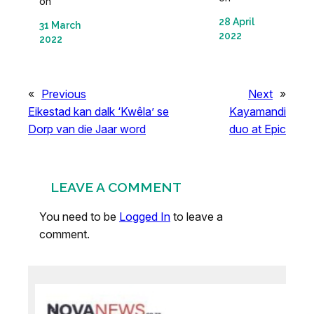
on
28 April
31 March
2022
2022
«
Previous
Next
»
Eikestad kan dalk ‘Kwêla’ se
Kayamandi
Dorp van die Jaar word
duo at Epic
LEAVE A COMMENT
You need to be
Logged In
to leave a
comment.