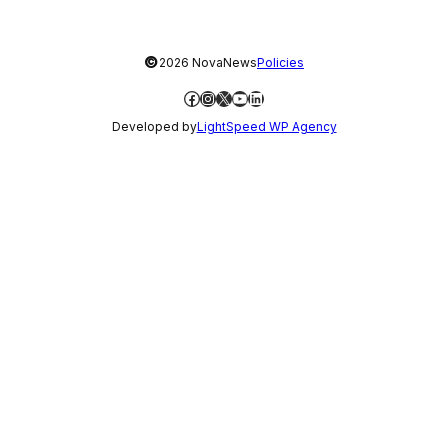
©
2026 NovaNews
Policies
Facebook
Instagram
X
YouTube
LinkedIn
Developed by
LightSpeed WP Agency