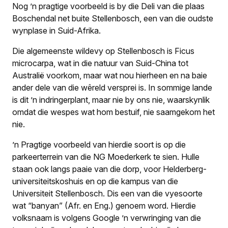
Nog ’n pragtige voorbeeld is by die Deli van die plaas
Boschendal net buite Stellenbosch, een van die oudste
wynplase in Suid-Afrika.
Die algemeenste wildevy op Stellenbosch is
Ficus
microcarpa,
wat in die natuur van Suid-China tot
Australië voorkom, maar wat nou hierheen en na baie
ander dele van die wêreld versprei is. In sommige lande
is dit ’n indringerplant, maar nie by ons nie, waarskynlik
omdat die wespes wat hom bestuif, nie saamgekom het
nie.
’n Pragtige voorbeeld van hierdie soort is op die
parkeerterrein van die NG Moederkerk te sien. Hulle
staan ook langs paaie van die dorp, voor Helderberg-
universiteitskoshuis en op die kampus van die
Universiteit Stellenbosch. Dis een van die vyesoorte
wat “banyan” (Afr. en Eng.) genoem word. Hierdie
volksnaam is volgens Google ’n verwringing van die