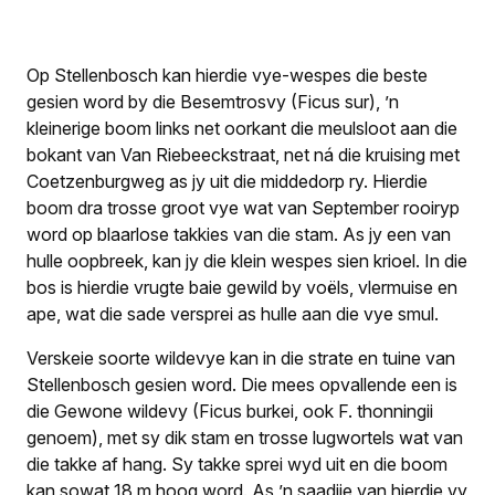
Op Stellenbosch kan hierdie vye-wespes die beste
gesien word by die Besemtrosvy (
Ficus sur
), ’n
kleinerige boom links net oorkant die meulsloot aan die
bokant van Van Riebeeckstraat, net ná die kruising met
Coetzenburgweg as jy uit die middedorp ry. Hierdie
boom dra trosse groot vye wat van September rooiryp
word op blaarlose takkies van die stam. As jy een van
hulle oopbreek, kan jy die klein wespes sien krioel. In die
bos is hierdie vrugte baie gewild by voëls, vlermuise en
ape, wat die sade versprei as hulle aan die vye smul.
Verskeie soorte wildevye kan in die strate en tuine van
Stellenbosch gesien word. Die mees opvallende een is
die Gewone wildevy (
Ficus burkei
, ook F.
thonningii
genoem), met sy dik stam en trosse lugwortels wat van
die takke af hang. Sy takke sprei wyd uit en die boom
kan sowat 18 m hoog word. As ’n saadjie van hierdie vy