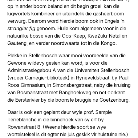
op ’n ander boom beland en dit begin groei, kan die
lugwortels kombineer en uiteindelik die gasheerboom
verwurg. Daarom word hierdie boom ook in Engels ’n
strangler fig
genoem. Hulle kom algemeen voor in die
natuurlike bosse van die Oos-Kaap, KwaZulu-Natal en
Gauteng, en verder noordwaarts tot in die Kongo.
Plekke in Stellenbosch waar mooi voorbeelde van die
Gewone wildevy gesien kan word, is voor die
Administrasiegebou A van die Universiteit Stellenbosch
(vroeër Carnegie-biblioteek) in Ryneveldstraat, by Paul
Roos Gimnasium, in Simonsbergstraat, naby die kruising
van Bosmanstraat met Banghoekweg en net oorkant
die Eersterivier by die boonste bruggie na Coetzenburg.
Daar is ook een geplant deur wyle prof. Sampie
Terreblanche in die binnehoek van sy erf by
Rowanstraat 8. (Weens hierdie soort se wye
wortelstelsel is dit egter nie juis geskik vir huistuine nie.)