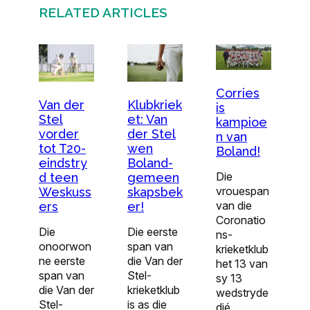
RELATED ARTICLES
Corries
Van der
Klubkriek
is
Stel
et: Van
kampioe
vorder
der Stel
n van
tot T20-
wen
Boland!
eindstry
Boland-
Die
d teen
gemeen
vrouespan
Weskuss
skapsbek
van die
ers
er!
Coronatio
Die
Die eerste
ns-
onoorwon
span van
krieketklub
ne eerste
die Van der
het 13 van
span van
Stel-
sy 13
die Van der
krieketklub
wedstryde
Stel-
is as die
dié