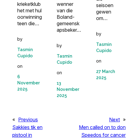
krieketklub
wenner
seisoen
het met hul
van die
gewen
oorwinning
Boland-
om…
teen die…
gemeensk
apsbeker…
by
by
Tasmin
by
Tasmin
Cupido
Cupido
Tasmin
on
Cupido
on
27 March
on
6
2025
November
13
2025
November
2025
«
Previous
Next
»
Sakkies tik en
Men called on to don
pistool in
Speedos for cancer