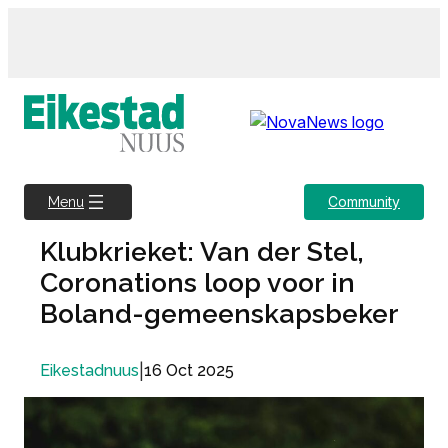
Skip
to
content
Community
Menu
Klubkrieket: Van der Stel,
Coronations loop voor in
Boland-gemeenskapsbeker
|
16 Oct 2025
Eikestadnuus