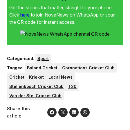
Get the stories that matter, straight to your phone.
Click
here
to join NovaNews on WhatsApp or scan
the QR code for instant access.
Categorised
:
Sport
Tagged
:
Boland Cricket
Coronations Cricket Club
Cricket
Krieket
Local News
Stellenbosch Cricket Club
T20
Van der Stel Cricket Club
Share this
article: