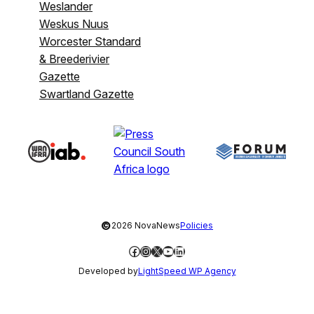
Weslander
Weskus Nuus
Worcester Standard
& Breederivier
Gazette
Swartland Gazette
©
2026 NovaNews
Policies
Facebook
Instagram
X
YouTube
LinkedIn
Developed by
LightSpeed WP Agency