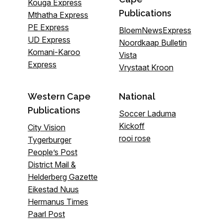
Kouga Express
Publications
Mthatha Express
PE Express
BloemNewsExpress
UD Express
Noordkaap Bulletin
Komani-Karoo
Vista
Express
Vrystaat Kroon
Western Cape
National
Publications
Soccer Laduma
Kickoff
City Vision
rooi rose
Tygerburger
People’s Post
District Mail &
Helderberg Gazette
Eikestad Nuus
Hermanus Times
Paarl Post