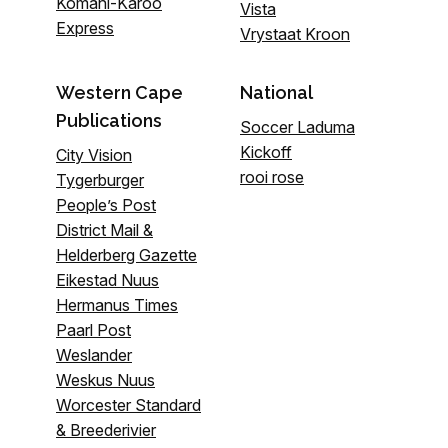
Komani-Karoo
Vista
Express
Vrystaat Kroon
Western Cape
National
Publications
Soccer Laduma
Kickoff
City Vision
rooi rose
Tygerburger
People’s Post
District Mail &
Helderberg Gazette
Eikestad Nuus
Hermanus Times
Paarl Post
Weslander
Weskus Nuus
Worcester Standard
& Breederivier