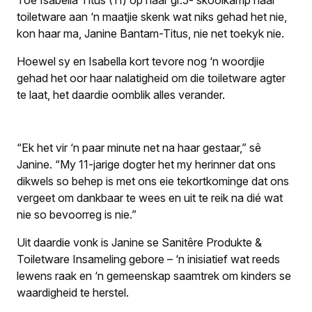
toiletware aan ‘n maatjie skenk wat niks gehad het nie,
kon haar ma, Janine Bantam-Titus, nie net toekyk nie.
Hoewel sy en Isabella kort tevore nog ‘n woordjie
gehad het oor haar nalatigheid om die toiletware agter
te laat, het daardie oomblik alles verander.
“Ek het vir ‘n paar minute net na haar gestaar,” sê
Janine. “My 11-jarige dogter het my herinner dat ons
dikwels so behep is met ons eie tekortkominge dat ons
vergeet om dankbaar te wees en uit te reik na dié wat
nie so bevoorreg is nie.”
Uit daardie vonk is Janine se Sanitêre Produkte &
Toiletware Insameling gebore – ‘n inisiatief wat reeds
lewens raak en ‘n gemeenskap saamtrek om kinders se
waardigheid te herstel.