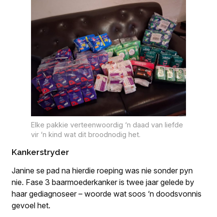
Elke pakkie verteenwoordig ‘n daad van liefde
vir ‘n kind wat dit broodnodig het.
Kankerstryder
Janine se pad na hierdie roeping was nie sonder pyn
nie. Fase 3 baarmoederkanker is twee jaar gelede by
haar gediagnoseer – woorde wat soos ‘n doodsvonnis
gevoel het.