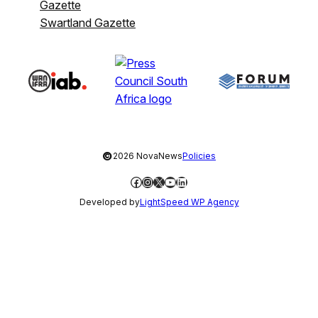
Gazette
Swartland Gazette
©
2026 NovaNews
Policies
Facebook
Instagram
X
YouTube
LinkedIn
Developed by
LightSpeed WP Agency