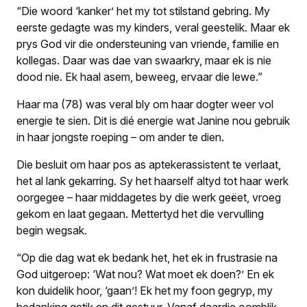
“Die woord ‘kanker’ het my tot stilstand gebring. My
eerste gedagte was my kinders, veral geestelik. Maar ek
prys God vir die ondersteuning van vriende, familie en
kollegas. Daar was dae van swaarkry, maar ek is nie
dood nie. Ek haal asem, beweeg, ervaar die lewe.”
Haar ma (78) was veral bly om haar dogter weer vol
energie te sien. Dit is dié energie wat Janine nou gebruik
in haar jongste roeping – om ander te dien.
Die besluit om haar pos as aptekerassistent te verlaat,
het al lank gekarring. Sy het haarself altyd tot haar werk
oorgegee – haar middagetes by die werk geëet, vroeg
gekom en laat gegaan. Mettertyd het die vervulling
begin wegsak.
“Op die dag wat ek bedank het, het ek in frustrasie na
God uitgeroep: ‘Wat nou? Wat moet ek doen?’ En ek
kon duidelik hoor, ‘gaan’! Ek het my foon gegryp, my
bedanking getik en dit gestuur. Vanaf daardie oomblik