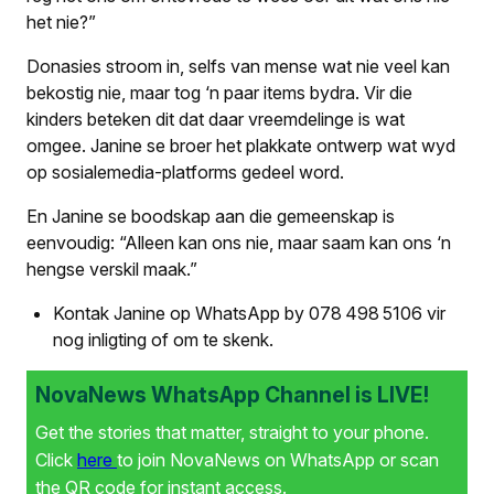
het nie?”
Donasies stroom in, selfs van mense wat nie veel kan
bekostig nie, maar tog ‘n paar items bydra. Vir die
kinders beteken dit dat daar vreemdelinge is wat
omgee. Janine se broer het plakkate ontwerp wat wyd
op sosialemedia-platforms gedeel word.
En Janine se boodskap aan die gemeenskap is
eenvoudig: “Alleen kan ons nie, maar saam kan ons ‘n
hengse verskil maak.”
Kontak Janine op WhatsApp by 078 498 5106 vir
nog inligting of om te skenk.
NovaNews WhatsApp Channel is LIVE!
Get the stories that matter, straight to your phone.
Click
here
to join NovaNews on WhatsApp or scan
the QR code for instant access.