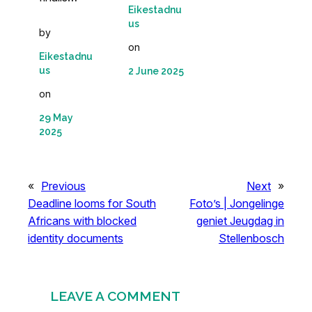
Eikestadnu
us
by
on
Eikestadnu
us
2 June 2025
on
29 May
2025
«
Previous
Next
»
Deadline looms for South
Foto’s | Jongelinge
Africans with blocked
geniet Jeugdag in
identity documents
Stellenbosch
LEAVE A COMMENT