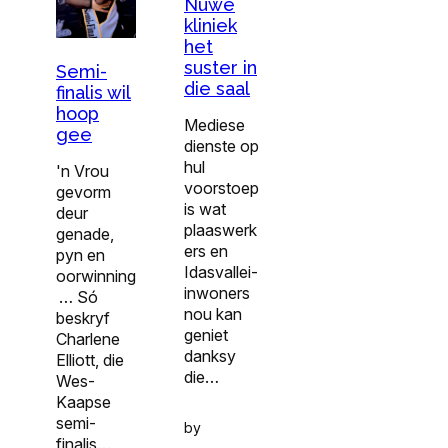
Nuwe
kliniek
het
suster in
Semi-
die saal
finalis wil
hoop
Mediese
gee
dienste op
hul
'n Vrou
voorstoep
gevorm
is wat
deur
plaaswerk
genade,
ers en
pyn en
Idasvallei-
oorwinning
inwoners
… Só
nou kan
beskryf
geniet
Charlene
danksy
Elliott, die
die…
Wes-
Kaapse
semi-
by
finalis…