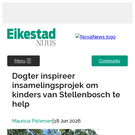
Skip
to
content
Community
Menu
Dogter inspireer
insamelingsprojek om
kinders van Stellenbosch te
help
|
18 Jun 2026
Mauricia Petersen