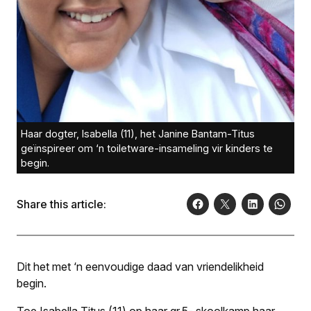
Haar dogter, Isabella (11), het Janine Bantam-Titus
geïnspireer om ‘n toiletware-insameling vir kinders te
begin.
Share this article:
Dit het met ‘n eenvoudige daad van vriendelikheid
begin.
Toe Isabella Titus (11) op haar gr.5- skoolkamp haar