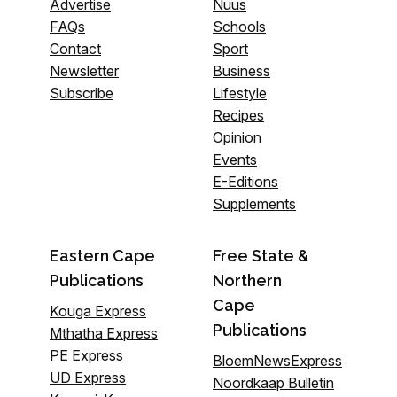
Advertise
Nuus
FAQs
Schools
Contact
Sport
Newsletter
Business
Subscribe
Lifestyle
Recipes
Opinion
Events
E-Editions
Supplements
Eastern Cape
Free State &
Publications
Northern
Cape
Kouga Express
Publications
Mthatha Express
PE Express
BloemNewsExpress
UD Express
Noordkaap Bulletin