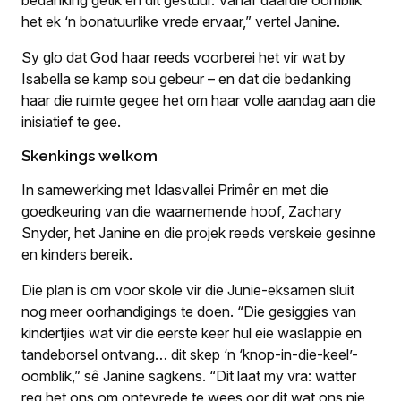
het ek ‘n bonatuurlike vrede ervaar,” vertel Janine.
Sy glo dat God haar reeds voorberei het vir wat by
Isabella se kamp sou gebeur – en dat die bedanking
haar die ruimte gegee het om haar volle aandag aan die
inisiatief te gee.
Skenkings welkom
In samewerking met Idasvallei Primêr en met die
goedkeuring van die waarnemende hoof, Zachary
Snyder, het Janine en die projek reeds verskeie gesinne
en kinders bereik.
Die plan is om voor skole vir die Junie-eksamen sluit
nog meer oorhandigings te doen. “Die gesiggies van
kindertjies wat vir die eerste keer hul eie waslappie en
tandeborsel ontvang… dit skep ‘n ‘knop-in-die-keel’-
oomblik,” sê Janine sagkens. “Dit laat my vra: watter
reg het ons om ontevrede te wees oor dit wat ons nie