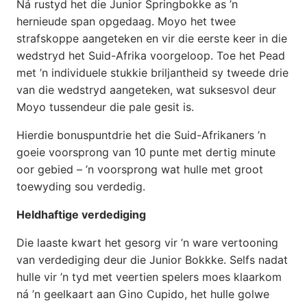
Ná rustyd het die Junior Springbokke as ’n
hernieude span opgedaag. Moyo het twee
strafskoppe aangeteken en vir die eerste keer in die
wedstryd het Suid-Afrika voorgeloop. Toe het Pead
met ’n individuele stukkie briljantheid sy tweede drie
van die wedstryd aangeteken, wat suksesvol deur
Moyo tussendeur die pale gesit is.
Hierdie bonuspuntdrie het die Suid-Afrikaners ’n
goeie voorsprong van 10 punte met dertig minute
oor gebied – ’n voorsprong wat hulle met groot
toewyding sou verdedig.
Heldhaftige verdediging
Die laaste kwart het gesorg vir ’n ware vertooning
van verdediging deur die Junior Bokkke. Selfs nadat
hulle vir ’n tyd met veertien spelers moes klaarkom
ná ’n geelkaart aan Gino Cupido, het hulle golwe