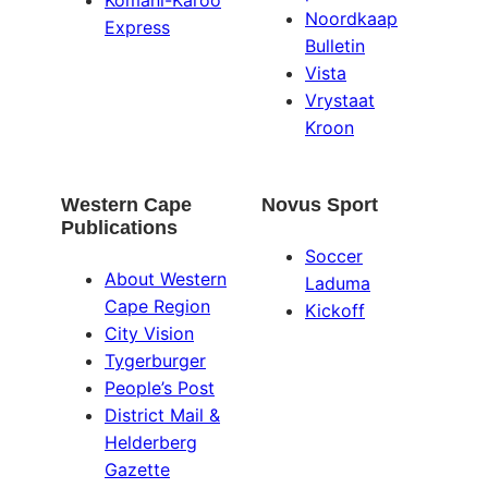
Komani-Karoo
Noordkaap
Express
Bulletin
Vista
Vrystaat
Kroon
Western Cape
Novus Sport
Publications
Soccer
About Western
Laduma
Cape Region
Kickoff
City Vision
Tygerburger
People’s Post
District Mail &
Helderberg
Gazette