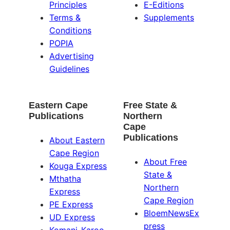
Principles
E-Editions
Terms &
Supplements
Conditions
POPIA
Advertising
Guidelines
Eastern Cape
Free State &
Publications
Northern
Cape
Publications
About Eastern
Cape Region
About Free
Kouga Express
State &
Mthatha
Northern
Express
Cape Region
PE Express
BloemNewsEx
UD Express
press