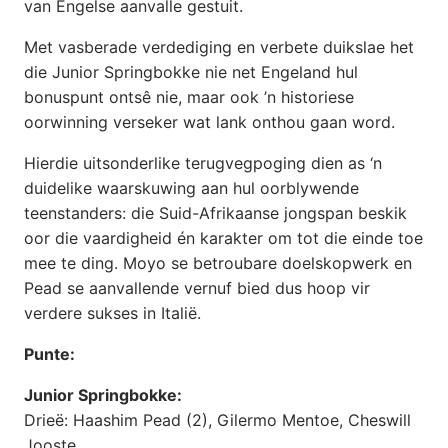
van Engelse aanvalle gestuit.
Met vasberade verdediging en verbete duikslae het
die Junior Springbokke nie net Engeland hul
bonuspunt ontsê nie, maar ook ’n historiese
oorwinning verseker wat lank onthou gaan word.
Hierdie uitsonderlike terugvegpoging dien as ‘n
duidelike waarskuwing aan hul oorblywende
teenstanders: die Suid-Afrikaanse jongspan beskik
oor die vaardigheid én karakter om tot die einde toe
mee te ding. Moyo se betroubare doelskopwerk en
Pead se aanvallende vernuf bied dus hoop vir
verdere sukses in Italië.
Punte:
Junior Springbokke:
Drieë: Haashim Pead (2), Gilermo Mentoe, Cheswill
Jooste