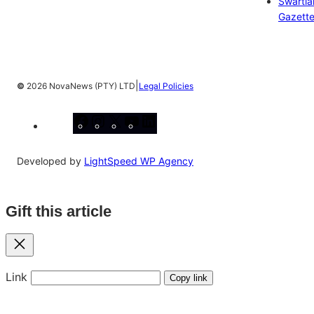
Swartl
Gazett
|
©
2026 NovaNews (PTY) LTD
Legal Policies
Facebook
Instagram
X
YouTube
LinkedIn
Developed by
LightSpeed WP Agency
Gift this article
Close
Link
Copy link