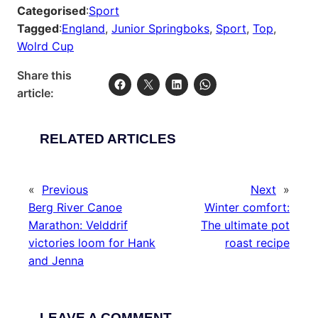
Categorised
:
Sport
Tagged
:
England
, 
Junior Springboks
, 
Sport
, 
Top
, 
Wolrd Cup
Share this
article:
RELATED ARTICLES
«
Previous
Next
»
Berg River Canoe
Winter comfort:
Marathon: Velddrif
The ultimate pot
victories loom for Hank
roast recipe
and Jenna
LEAVE A COMMENT