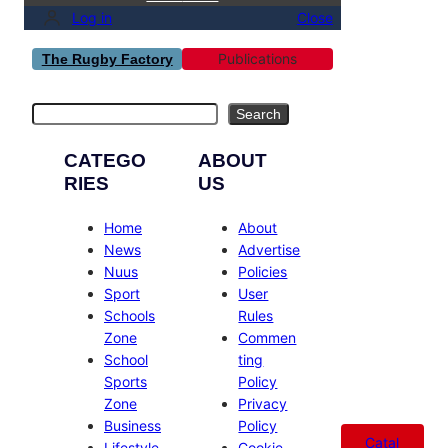
Log in
Close
Publications
The Rugby Factory
Search
Search
CATEGO
ABOUT
RIES
US
Home
About
News
Advertise
Nuus
Policies
Sport
User
Schools
Rules
Zone
Commen
School
ting
Sports
Policy
Zone
Privacy
Business
Policy
Catal
Lifestyle
Cookie