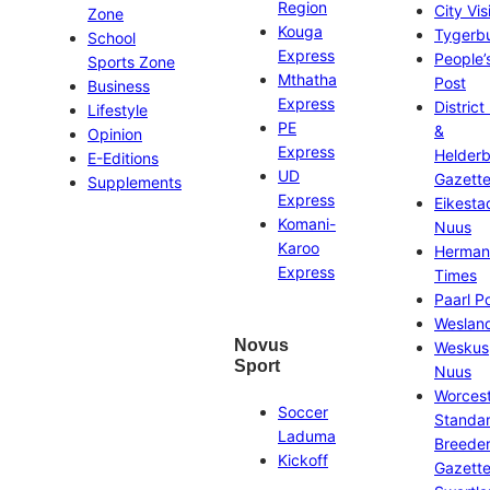
Region
City Vis
Zone
Kouga
Tygerb
School
Express
People’
Sports Zone
Mthatha
Post
Business
Express
District
Lifestyle
PE
&
Opinion
Express
Helder
E-Editions
UD
Gazett
Supplements
Express
Eikesta
Komani-
Nuus
Karoo
Herman
Express
Times
Paarl P
Weslan
Novus
Weskus
Sport
Nuus
Worces
Soccer
Standa
Laduma
Breeder
Kickoff
Gazett