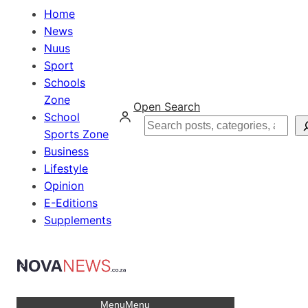
Home
News
Nuus
Sport
Schools
Zone
Open Search
School
Search
Sports Zone
Business
Lifestyle
Opinion
E-Editions
Supplements
Menu
Menu