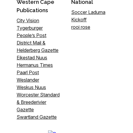
Western Cape
National
Publications
Soccer Laduma
Kickoff
City Vision
rooi rose
Tygerburger
People’s Post
District Mail &
Helderberg Gazette
Eikestad Nuus
Hermanus Times
Paarl Post
Weslander
Weskus Nuus
Worcester Standard
& Breederivier
Gazette
Swartland Gazette