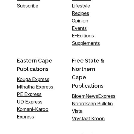
Subscribe
Lifestyle
Recipes
Opinion
Events
E-Editions
Supplements
Eastern Cape
Free State &
Publications
Northern
Cape
Kouga Express
Publications
Mthatha Express
PE Express
BloemNewsExpress
UD Express
Noordkaap Bulletin
Komani-Karoo
Vista
Express
Vrystaat Kroon