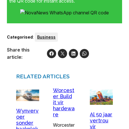
the QR code for instant access.
Categorised
:
Business
Share this
article:
RELATED ARTICLES
Worcest
er Build
it vir
hardewa
Wynverv
Al 50 jaar
re
oer
vertrou
sonder
Worcester
vir
haakplek