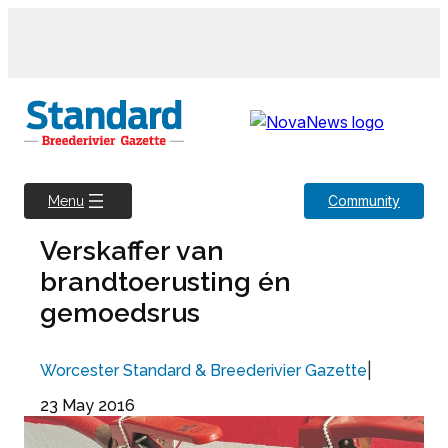
Skip
to
content
Community
Menu
Verskaffer van
brandtoerusting én
gemoedsrus
|
Worcester Standard & Breederivier Gazette
23 May 2016