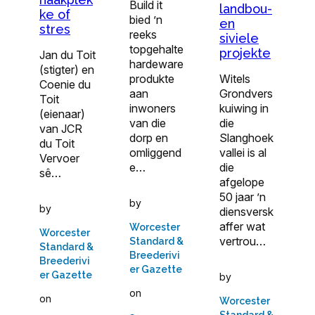
Build it
landbou-
ke of
bied ’n
en
stres
reeks
siviele
topgehalte
projekte
Jan du Toit
hardeware
(stigter) en
Witels
produkte
Coenie du
Grondvers
aan
Toit
kuiwing in
inwoners
(eienaar)
die
van die
van JCR
Slanghoek
dorp en
du Toit
vallei is al
omliggend
Vervoer
die
e…
sê…
afgelope
50 jaar ’n
by
by
diensversk
affer wat
Worcester
Worcester
vertrou…
Standard &
Standard &
Breederivi
Breederivi
er Gazette
er Gazette
by
on
on
Worcester
Standard &