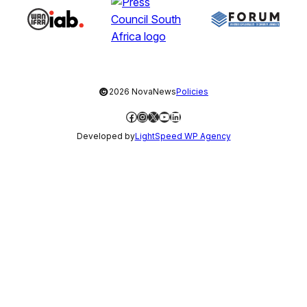
©
2026 NovaNews
Policies
Facebook
Instagram
X
YouTube
LinkedIn
Developed by
LightSpeed WP Agency