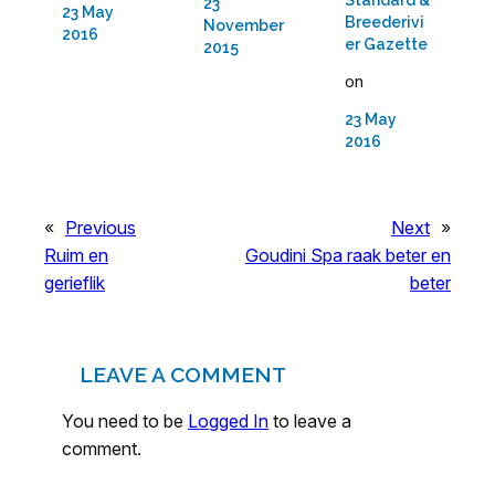
23
23 May
Breederivi
November
2016
er Gazette
2015
on
23 May
2016
«
Previous
Next
»
Ruim en
Goudini Spa raak beter en
gerieflik
beter
LEAVE A COMMENT
You need to be
Logged In
to leave a
comment.