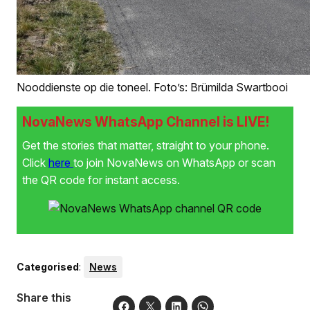
Nooddienste op die toneel. Foto’s: Brümilda Swartbooi
NovaNews WhatsApp Channel is LIVE!
Get the stories that matter, straight to your phone.
Click
here
to join NovaNews on WhatsApp or scan
the QR code for instant access.
Categorised
:
News
Share this