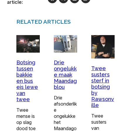
article:
RELATED ARTICLES
Botsing
Drie
Twee
tussen
ongelukk
susters
bakkie
e maak
sterf in
en bus
Maandag
botsing
eis lewe
blou
by
van
Drie
Rawsonv
twee
afsonderlik
ille
Twee
e
Twee
mense is
ongelukke
susters
op slag
het
van
dood toe
Maandago