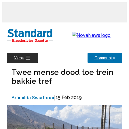
Skip
to
content
Community
Menu
Twee mense dood toe trein
bakkie tref
Brümilda Swartbooi
|
15 Feb 2019