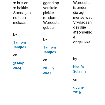
Worcester
’n bus en
ggend op
is onder
’n bakkie
verskeie
die agt
Sondagaa
plekke
mense wat
nd teen
rondom
Vrydagaan
mekaar…
Worcester
d in drie
gebeur.
afsonderlik
by
e
by
ongelukke
Tamsyn
…
Jantjies
Tamsyn
Jantjies
on
by
on
31 May
Nasifa
2024
28 July
Sulaiman
2023
on
9 June
2019