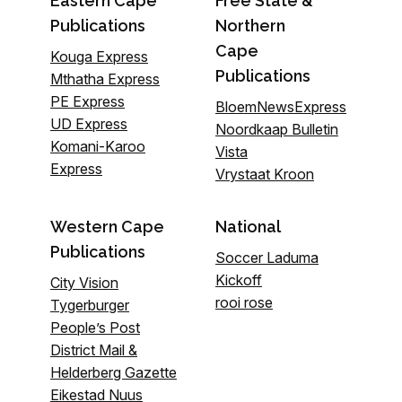
Eastern Cape
Free State &
Publications
Northern
Cape
Kouga Express
Publications
Mthatha Express
PE Express
BloemNewsExpress
UD Express
Noordkaap Bulletin
Komani-Karoo
Vista
Express
Vrystaat Kroon
Western Cape
National
Publications
Soccer Laduma
Kickoff
City Vision
rooi rose
Tygerburger
People’s Post
District Mail &
Helderberg Gazette
Eikestad Nuus