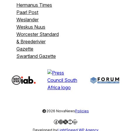
Hermanus Times
Paarl Post
Weslander
Weskus Nuus
Worcester Standard
& Breederivier
Gazette
Swartland Gazette
©
2026 NovaNews
Policies
Facebook
Instagram
X
YouTube
LinkedIn
Developed by
LightSpeed WP Agency