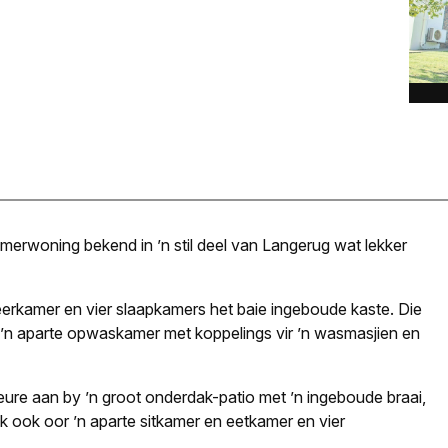
amerwoning bekend in ’n stil deel van Lange­rug wat lekker
eerkamer en vier slaapkamers het baie ingeboude kaste. Die
’n aparte opwaskamer met koppelings vir ’n wasmasjien en
fdeure aan by ’n groot onderdak-patio met ’n ingeboude braai,
k ook oor ’n aparte sitkamer en eetkamer en vier