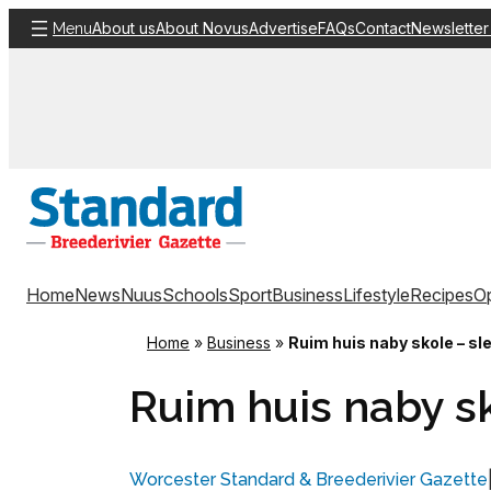
Skip
About us
About Novus
Advertise
FAQs
Contact
Newsletter
Menu
to
content
Home
News
Nuus
Schools
Sport
Business
Lifestyle
Recipes
Op
Home
»
Business
»
Ruim huis naby skole – sl
Ruim huis naby sk
Worcester Standard & Breederivier Gazette