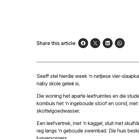
Share this article:
Seeff stel hierdie week ’n netjiese vier-slaapk
naby skole geleë is.
Die woning het aparte leefruimtes en die stud
kombuis het ’n ingeboude stoof en oond, met 
skottelgoedwasser.
Een leefvertrek, met ’n kaggel, sluit met skui
reg langs ’n geboude swembad. Die huis beski
lugversorgers.