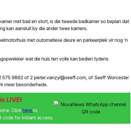
dkamer met bad en stort, is die tweede badkamer so beplan dat
gang kan aansluit by die ander twee kamers.
belmotorhuis met outomatiese deure en parkeerplek vir nog ’n
ragopwekker wat die huis ten volle kan bedien tydens
 575 9862 of
2
pieter.vanzyl@seeff.com, of Seeff Worcester
vir meer besonderhede.
s LIVE!
phone. Click
here
to
code for instant access.