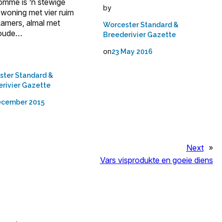
omme is ’n stewige
by
woning met vier ruim
kamers, almal met
Worcester Standard &
boude…
Breederivier Gazette
on
23 May 2016
ster Standard &
rivier Gazette
ecember 2015
Next
»
Vars visprodukte en goeie diens