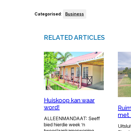
Categorised
:
Business
RELATED ARTICLES
Huiskoop kan waar
word!
Ruim
met
ALLEENMANDAAT: Seeff
bied hierdie week ’n
Uitslui
tweeslaapkamerwoning,