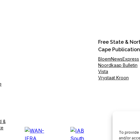
Free State & Nor
Cape Publication
BloemNewsExpress
Noordkaap Bulletin
Vista
Vrystaat Kroon
e
d &
te
To provide 
and/or acce