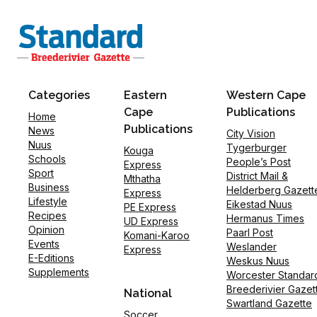
Categories
Eastern
Western Cape
Cape
Publications
Home
Publications
News
City Vision
Nuus
Tygerburger
Kouga
Schools
People’s Post
Express
Sport
District Mail &
Mthatha
Business
Helderberg Gazett
Express
Lifestyle
Eikestad Nuus
PE Express
Recipes
Hermanus Times
UD Express
Opinion
Paarl Post
Komani-Karoo
Events
Weslander
Express
E-Editions
Weskus Nuus
Supplements
Worcester Standar
Breederivier Gazet
National
Swartland Gazette
Soccer