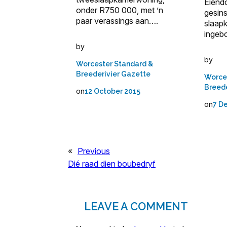
Eiend
onder R750 000, met ’n
gesins
paar verassings aan….
slaap
inge
by
by
Worcester Standard &
Breederivier Gazette
Worce
Breede
on
12 October 2015
on
7 D
«
Previous
Dié raad dien boubedryf
LEAVE A COMMENT