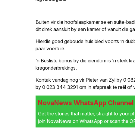
Buiten vir die hoofslaapkamer se en suite-ba
dit direk aansluit by een kamer of vanuit die 
Hierdie goed geboude huis bied voorts ’n dub
paar voertuie.
’n Besliste bonus by die eiendom is ’n sterk k
kragonderbrekings.
Kontak vandag nog vir Pieter van Zyl by
0
082
by
0
023 344 3291 om ’n afspraak te reël of 
NovaNews WhatsApp Channel i
Get the stories that matter, straight to your 
join NovaNews on WhatsApp or scan the QR 