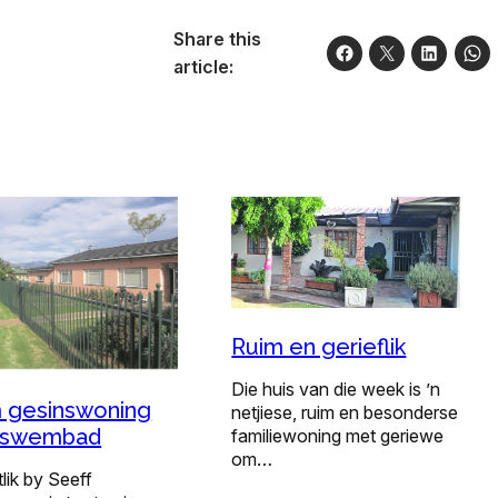
Share this
article:
Ruim en gerieflik
Die huis van die week is ’n
 gesinswoning
netjiese, ruim en besonderse
 swembad
familiewoning met geriewe
om…
tlik by Seeff