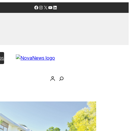
Facebook
Instagram
X
YouTube
LinkedIn
es