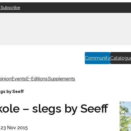
 Subscribe
Community
Catalogu
inion
Events
E-Editions
Supplements
egs by Seeff
ole – slegs by Seeff
|
23 Nov 2015