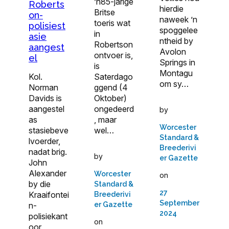
’n85-jarige
Roberts
hierdie
Britse
on-
naweek ’n
toeris wat
polisiest
spoggelee
in
asie
ntheid by
Robertson
aangest
Avolon
ontvoer is,
el
Springs in
is
Montagu
Kol.
Saterdago
om sy…
Norman
ggend (4
Davids is
Oktober)
aangestel
ongedeerd
by
as
, maar
Worcester
stasiebeve
wel…
Standard &
lvoerder,
Breederivi
nadat brig.
by
er Gazette
John
Alexander
Worcester
on
by die
Standard &
27
Kraaifontei
Breederivi
September
n-
er Gazette
2024
polisiekant
on
oor