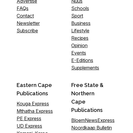
Advertise
Nuus
FAQs
Schools
Contact
Sport
Newsletter
Business
Subscribe
Lifestyle
Recipes
Opinion
Events
E-Editions
Supplements
Eastern Cape
Free State &
Publications
Northern
Cape
Kouga Express
Publications
Mthatha Express
PE Express
BloemNewsExpress
UD Express
Noordkaap Bulletin