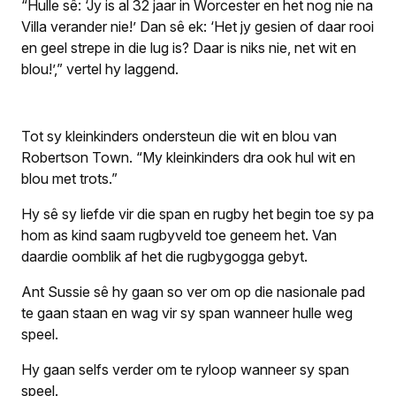
“Hulle sê: ‘Jy is al 32 jaar in Worcester en het nog nie na
Villa verander nie!’ Dan sê ek: ‘Het jy gesien of daar rooi
en geel strepe in die lug is? Daar is niks nie, net wit en
blou!’,” vertel hy laggend.
Tot sy kleinkinders ondersteun die wit en blou van
Robertson Town. “My kleinkinders dra ook hul wit en
blou met trots.”
Hy sê sy liefde vir die span en rugby het begin toe sy pa
hom as kind saam rugbyveld toe geneem het. Van
daardie oomblik af het die rugbygogga gebyt.
Ant Sussie sê hy gaan so ver om op die nasionale pad
te gaan staan en wag vir sy span wanneer hulle weg
speel.
Hy gaan selfs verder om te ryloop wanneer sy span
speel.