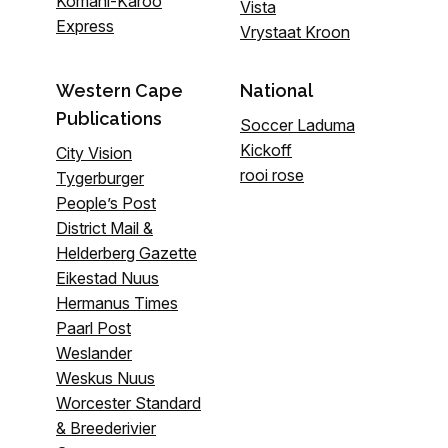
Komani-Karoo
Vista
Express
Vrystaat Kroon
Western Cape
National
Publications
Soccer Laduma
Kickoff
City Vision
rooi rose
Tygerburger
People’s Post
District Mail &
Helderberg Gazette
Eikestad Nuus
Hermanus Times
Paarl Post
Weslander
Weskus Nuus
Worcester Standard
& Breederivier