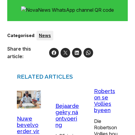
Categorised
:
News
Share this
article:
RELATED ARTICLES
Roberts
on se
Vollies
Bejaarde
byeen
gekry ná
Nuwe
ontvoeri
Die
bevelvo
ng
Robertson
erder vir
Vollies hou