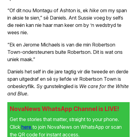
“Of dit nou Montagu of Ashton is, ek
hike
om my span
in aksie te sien,” sê Daniels. Ant Sussie voeg by selfs
die reën kan nie haar man keer om by ’n wedstryd te
wees nie.
“Ek en Jerome Michaels is van die min Robertson
Town-ondersteuners buite Robertson. Dit is wat ons
uniek maak.”
Daniels het self in die jare tagtig vir die tweede en derde
span uitgedraf en sê sy liefde vir Robertson Town is
onbeskryflik. Sy gunstelinglied is
We care for the White
and Blue
.
NovaNews WhatsApp Channel is LIVE!
Get the stories that matter, straight to your phone.
Click
here
to join NovaNews on WhatsApp or scan
the QR code for instant access.