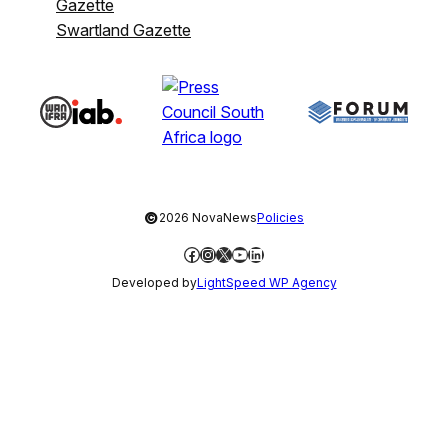
Gazette
Swartland Gazette
©
2026 NovaNews
Policies
Facebook
Instagram
X
YouTube
LinkedIn
Developed by
LightSpeed WP Agency