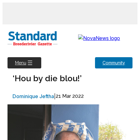
Skip
to
content
Community
Menu
‘Hou by die blou!’
Dominique Jeftha
|
21 Mar 2022