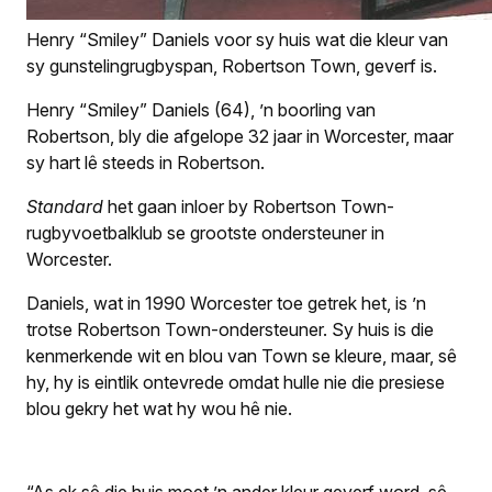
Henry “Smiley” Daniels voor sy huis wat die kleur van
sy gunstelingrugbyspan, Robertson Town, geverf is.
Henry “Smiley” Daniels (64), ’n boorling van
Robertson, bly die afgelope 32 jaar in Worcester, maar
sy hart lê steeds in Robertson.
Standard
het gaan inloer by Robertson Town-
rugbyvoetbalklub se grootste ondersteuner in
Worcester.
Daniels, wat in 1990 Worcester toe getrek het, is ’n
trotse Robertson Town-ondersteuner. Sy huis is die
kenmerkende wit en blou van Town se kleure, maar, sê
hy, hy is eintlik ontevrede omdat hulle nie die presiese
blou gekry het wat hy wou hê nie.
“As ek sê die huis moet ’n ander kleur geverf word, sê