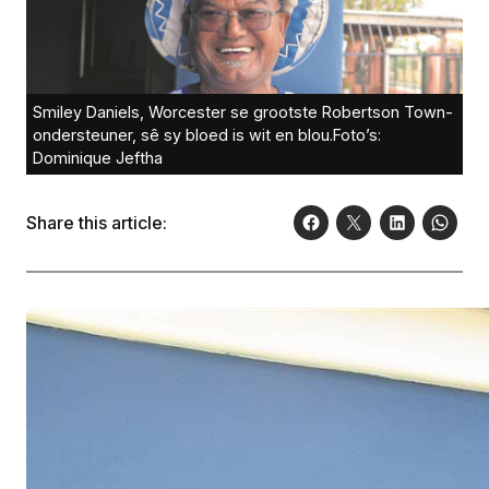
Smiley Daniels, Worcester se grootste Robertson Town-
ondersteuner, sê sy bloed is wit en blou.Foto’s:
Dominique Jeftha
Share this article: