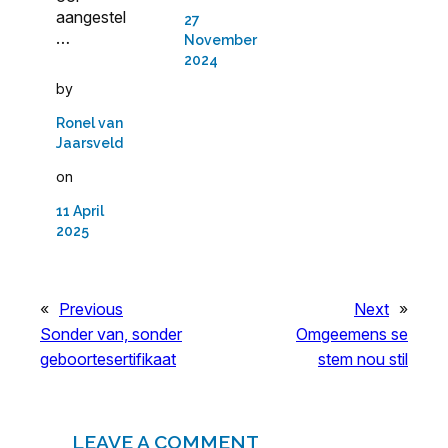
aangestel
27
…
November
2024
by
Ronel van
Jaarsveld
on
11 April
2025
«
Previous
Next
»
Sonder van, sonder
Omgeemens se
geboortesertifikaat
stem nou stil
LEAVE A COMMENT