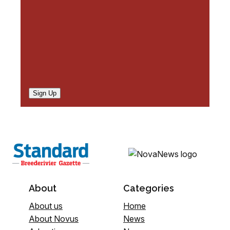
)
Sign Up
About
Categories
About us
Home
About Novus
News