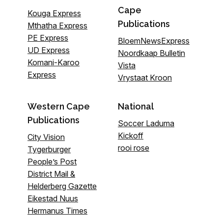
Cape
Kouga Express
Publications
Mthatha Express
PE Express
BloemNewsExpress
UD Express
Noordkaap Bulletin
Komani-Karoo
Vista
Express
Vrystaat Kroon
Western Cape
National
Publications
Soccer Laduma
Kickoff
City Vision
rooi rose
Tygerburger
People’s Post
District Mail &
Helderberg Gazette
Eikestad Nuus
Hermanus Times