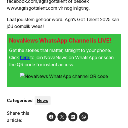
facebook.com/agrisgottalent of besoek
www.agrisgottalent.com vir nog inligting.
Laat jou stem gehoor word. Agri’s Got Talent 2025 kan
jóú oomblik wees!
NovaNews WhatsApp Channel is LIVE!
Get the stories that matter, straight to your phone.
Click
here
to join NovaNews on WhatsApp or scan
the QR code for instant access.
Categorised
:
News
Share this
article: