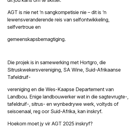
dit jou kans om te skitter.
AGT is nie net ‘n sangkompetisie nie – dit is ‘n
lewensveranderende reis van selfontwikkeling,
selfvertroue en
gemeenskapsbemagtiging.
Die projek is in samewerking met Hortgro, die
Sitruskwekersvereniging, SA Wine, Suid-Afrikaanse
Tafeldruif-
vereniging en die Wes-Kaapse Departement van
Landbou. Enige landbouwerker wat in die sagtevrugte-,
tafeldruif-, sitrus- en wynbedrywe werk, voltyds of
seisoenaal, reg oor Suid-Afrika, kan inskryf.
Hoekom moet jy vir AGT 2025 inskryf?