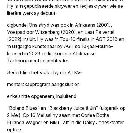
Hy is ‘n gepubliseerde skrywer en liedjieskrywer wie se
literêre werk sy debuut-
digbundel Ons stryd was ook in Afrikaans (2001),
Voetpad oor Witzenberg (2020), en Laat Pa vertel
(2022) insluit. Hy was ‘n Top-10-finalis in AGT 2018 en
‘n uitgeligte kunstenaar by AGT se 10-jaar-reünie-
konsert in 2023 in die ikoniese Afrikaanse
Taalmonument se amfiteater.
Sedertdien het Victor by die ATKV-
mentorskapprogram aangesluit en
enkelsnitte opgeneem, insluitend
“Boland Blues” en “Blackberry Juice & Jin” (uitgereik op
2 Mei). Op 16 Mei sal hy saam met Corlea Botha,
Eulanda Wagner en Riku Lätti in die Daisy Jones-teater
optree.