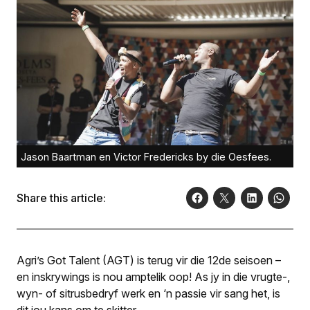
Jason Baartman en Victor Fredericks by die Oesfees.
Share this article:
Agri’s Got Talent (AGT) is terug vir die 12de seisoen –
en inskrywings is nou amptelik oop! As jy in die vrugte-,
wyn- of sitrusbedryf werk en ‘n passie vir sang het, is