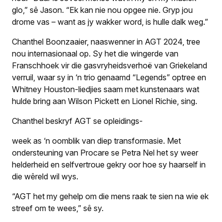
glo,” sê Jason. “Ek kan nie nou opgee nie. Gryp jou
drome vas – want as jy wakker word, is hulle dalk weg.”
Chanthel Boonzaaier, naaswenner in AGT 2024, tree
nou internasionaal op. Sy het die wingerde van
Franschhoek vir die gasvryheidsverhoë van Griekeland
verruil, waar sy in ‘n trio genaamd “Legends” optree en
Whitney Houston-liedjies saam met kunstenaars wat
hulde bring aan Wilson Pickett en Lionel Richie, sing.
Chanthel beskryf AGT se opleidings-
week as ‘n oomblik van diep transformasie. Met
ondersteuning van Procare se Petra Nel het sy weer
helderheid en selfvertroue gekry oor hoe sy haarself in
die wêreld wil wys.
“AGT het my gehelp om die mens raak te sien na wie ek
streef om te wees,” sê sy.