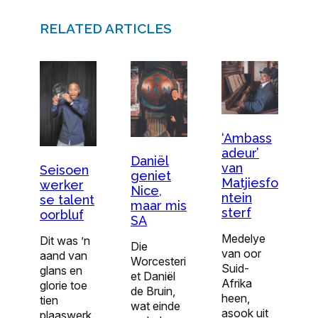
RELATED ARTICLES
‘Ambass
adeur’
Daniël
van
Seisoen
geniet
Matjiesfo
werker
Nice,
ntein
se talent
maar mis
sterf
oorbluf
SA
Medelye
Dit was ’n
Die
van oor
aand van
Worcesteri
Suid-
glans en
et Daniël
Afrika
glorie toe
de Bruin,
heen,
tien
wat einde
asook uit
plaaswerk