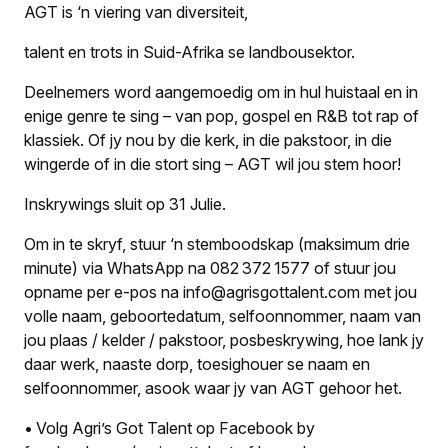
AGT is ‘n viering van diversiteit,
talent en trots in Suid-Afrika se landbousektor.
Deelnemers word aangemoedig om in hul huistaal en in
enige genre te sing – van pop, gospel en R&B tot rap of
klassiek. Of jy nou by die kerk, in die pakstoor, in die
wingerde of in die stort sing – AGT wil jou stem hoor!
Inskrywings sluit op 31 Julie.
Om in te skryf, stuur ‘n stemboodskap (maksimum drie
minute) via WhatsApp na 082 372 1577 of stuur jou
opname per e-pos na info@agrisgottalent.com met jou
volle naam, geboortedatum, selfoonnommer, naam van
jou plaas / kelder / pakstoor, posbeskrywing, hoe lank jy
daar werk, naaste dorp, toesighouer se naam en
selfoonnommer, asook waar jy van AGT gehoor het.
• Volg Agri’s Got Talent op Facebook by