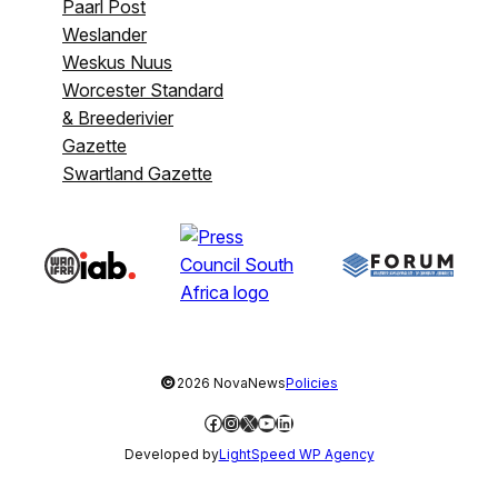
Paarl Post
Weslander
Weskus Nuus
Worcester Standard
& Breederivier
Gazette
Swartland Gazette
©
2026 NovaNews
Policies
Facebook
Instagram
X
YouTube
LinkedIn
Developed by
LightSpeed WP Agency