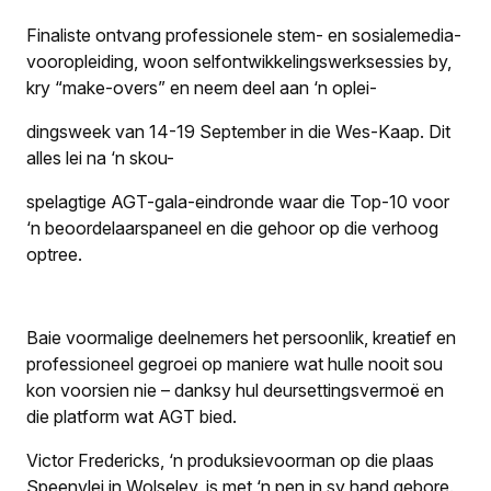
Finaliste ontvang professionele stem- en sosialemedia-
vooropleiding, woon selfontwikkelingswerksessies by,
kry “make-overs” en neem deel aan ‘n oplei-
dingsweek van 14-19 September in die Wes-Kaap. Dit
alles lei na ‘n skou-
spelagtige AGT-gala-eindronde waar die Top-10 voor
‘n beoordelaarspaneel en die gehoor op die verhoog
optree.
Baie voormalige deelnemers het persoonlik, kreatief en
professioneel gegroei op maniere wat hulle nooit sou
kon voorsien nie – danksy hul deursettingsvermoë en
die platform wat AGT bied.
Victor Fredericks, ‘n produksievoorman op die plaas
Speenvlei in Wolseley, is met ‘n pen in sy hand gebore.