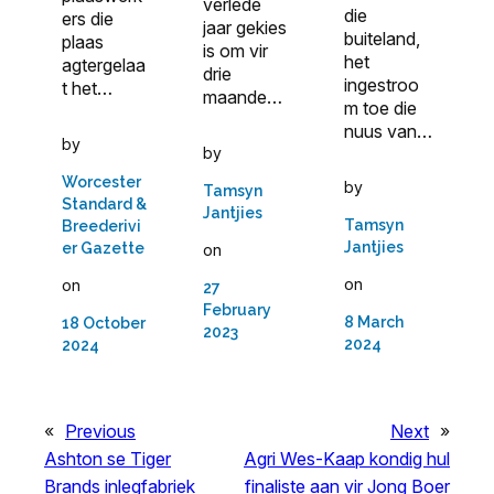
verlede
die
ers die
jaar gekies
buiteland,
plaas
is om vir
het
agtergelaa
drie
ingestroo
t het…
maande…
m toe die
nuus van…
by
by
Worcester
by
Tamsyn
Standard &
Jantjies
Tamsyn
Breederivi
Jantjies
er Gazette
on
on
on
27
February
8 March
18 October
2023
2024
2024
«
Previous
Next
»
Ashton se Tiger
Agri Wes-Kaap kondig hul
Brands inlegfabriek
finaliste aan vir Jong Boer