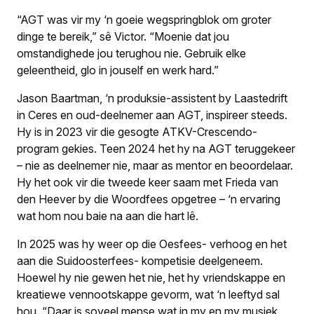
“AGT was vir my ‘n goeie wegspringblok om groter
dinge te bereik,” sê Victor. “Moenie dat jou
omstandighede jou terughou nie. Gebruik elke
geleentheid, glo in jouself en werk hard.”
Jason Baartman, ‘n produksie-assistent by Laastedrift
in Ceres en oud-deelnemer aan AGT, inspireer steeds.
Hy is in 2023 vir die gesogte ATKV-Crescendo-
program gekies. Teen 2024 het hy na AGT teruggekeer
– nie as deelnemer nie, maar as mentor en beoordelaar.
Hy het ook vir die tweede keer saam met Frieda van
den Heever by die Woordfees opgetree – ‘n ervaring
wat hom nou baie na aan die hart lê.
In 2025 was hy weer op die Oesfees- verhoog en het
aan die Suidoosterfees- kompetisie deelgeneem.
Hoewel hy nie gewen het nie, het hy vriendskappe en
kreatiewe vennootskappe gevorm, wat ‘n leeftyd sal
hou. “Daar is soveel mense wat in my en my musiek