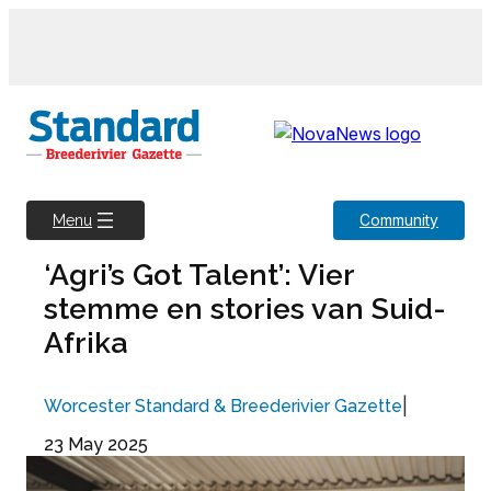
Skip
to
content
Community
Menu
‘Agri’s Got Talent’: Vier
stemme en stories van Suid-
Afrika
|
Worcester Standard & Breederivier Gazette
23 May 2025