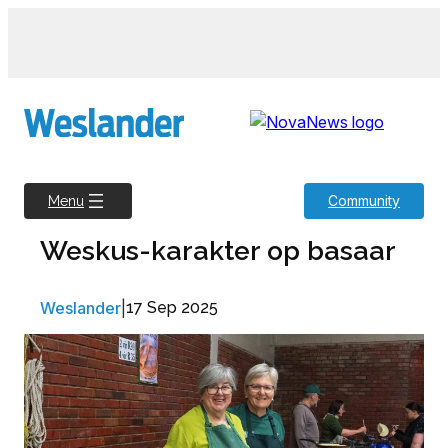
Skip
to
content
Community
Menu
Weskus-karakter op basaar
Weslander
|
17 Sep 2025