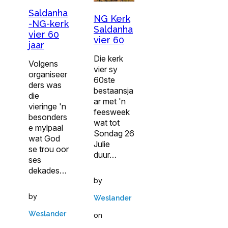
Saldanha
NG Kerk
-NG-kerk
Saldanha
vier 60
vier 60
jaar
Die kerk
Volgens
vier sy
organiseer
60ste
ders was
bestaansja
die
ar met 'n
vieringe 'n
feesweek
besonders
wat tot
e mylpaal
Sondag 26
wat God
Julie
se trou oor
duur…
ses
dekades…
by
by
Weslander
Weslander
on