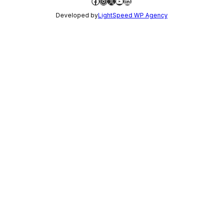
Facebook
Instagram
X
YouTube
LinkedIn
Developed by
LightSpeed WP Agency