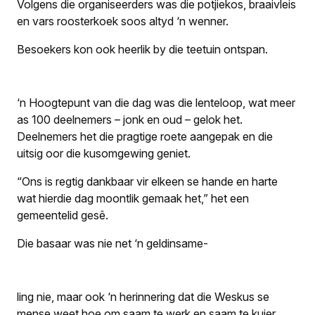
Volgens die organiseerders was die potjiekos, braaivleis
en vars roosterkoek soos altyd ‘n wenner.
Besoekers kon ook heerlik by die teetuin ontspan.
‘n Hoogtepunt van die dag was die lenteloop, wat meer
as 100 deelnemers – jonk en oud – gelok het.
Deelnemers het die pragtige roete aangepak en die
uitsig oor die kusomgewing geniet.
“Ons is regtig dankbaar vir elkeen se hande en harte
wat hierdie dag moontlik gemaak het,” het een
gemeentelid gesê.
Die basaar was nie net ‘n geldinsame-
ling nie, maar ook ‘n herinnering dat die Weskus se
mense weet hoe om saam te werk en saam te kuier.