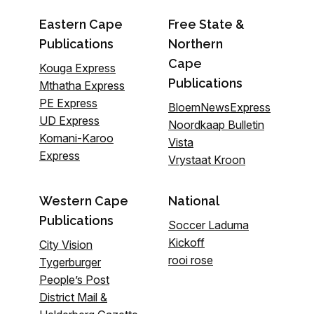
Eastern Cape
Free State &
Publications
Northern
Cape
Kouga Express
Publications
Mthatha Express
PE Express
BloemNewsExpress
UD Express
Noordkaap Bulletin
Komani-Karoo
Vista
Express
Vrystaat Kroon
Western Cape
National
Publications
Soccer Laduma
Kickoff
City Vision
rooi rose
Tygerburger
People’s Post
District Mail &