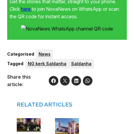
Get the stories that matter, straight to your phone.
Click
here
to join NovaNews on WhatsApp or scan
the QR code for instant access.
Categorised
:
News
Tagged
:
NG kerk Saldanha
Saldanha
Share this
article:
RELATED ARTICLES