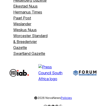
Helderberg Gazette
Eikestad Nuus
Hermanus Times
Paarl Post
Weslander
Weskus Nuus
Worcester Standard
& Breederivier
Gazette
Swartland Gazette
©
2026 NovaNews
Policies