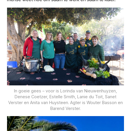
In goeie gees – voor is Lorinda van Nieuwenhuyzen,
Denese Coetzer, Estelle Smith, Lanie du Toit, Sanet
Verster en Anita van Huysteen. Agter is Wouter Basson en
Barend Verster.