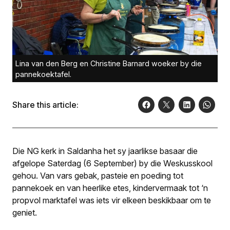
Lina van den Berg en Christine Barnard woeker by die
pannekoektafel.
Share this article:
Die NG kerk in Saldanha het sy jaarlikse basaar die
afgelope Saterdag (6 September) by die Weskusskool
gehou. Van vars gebak, pasteie en poeding tot
pannekoek en van heerlike etes, kindervermaak tot ‘n
propvol marktafel was iets vir elkeen beskikbaar om te
geniet.