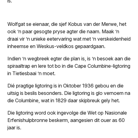
is.
Wolfgat se eienaar, die sjef Kobus van der Merwe, het
ook ’n paar gesogte pryse agter die naam. Maak ’n
draai vir ’n unieke eetervaring wat met ’n verskei­denheid
inheemse en Weskus-veldkos gepaardgaan.
Indien ’n wegbreek egter die plan is, is ’n besoek aan die
spiraaltrap en lere tot bo in die Cape Columbine-ligtoring
in Tietiesbaai ’n moet.
Dié pragtige ligtoring is in Oktober 1936 gebou en die
uitsig is beslis besonders. Die ligtoring is glo vernoem na
die Columbine, wat in 1829 daar skipbreuk gely het.
Die ligtoring word ook ingevolge die Wet op Nasionale
Erfenishulpbronne beskerm, aangesien dit ouer as 60
jaar is.