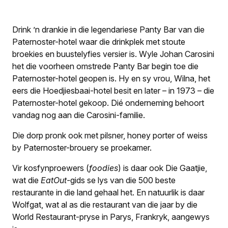
Drink ’n drankie in die legendariese Panty Bar van die
Paternoster-hotel waar die drinkplek met stoute
broekies en buustelyfies versier is. Wyle Johan Carosini
het die voorheen omstrede Panty Bar begin toe die
Paternoster-hotel geopen is. Hy en sy vrou, Wilna, het
eers die Hoedjiesbaai-hotel besit en later – in 1973 – die
Paternoster-hotel gekoop. Dié onderneming behoort
vandag nog aan die Carosini-familie.
Die dorp pronk ook met pilsner, honey porter of weiss
by Paternoster-brouery se proekamer.
Vir kosfynproewers (
foodies
) is daar ook Die Gaatjie,
wat die
EatOut-
gids se lys van die 500 beste
restaurante in die land gehaal het. En natuurlik is daar
Wolfgat, wat al as die restaurant van die jaar by die
World Restaurant-pryse in Parys, Frankryk, aangewys