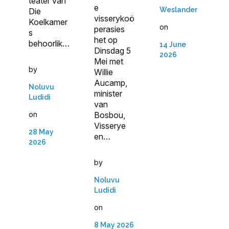
teater van
e
Weslander
Die
visserykoö
Koelkamer
on
perasies
s
het op
behoorlik…
14 June
Dinsdag 5
2026
Mei met
by
Willie
Aucamp,
Noluvu
minister
Ludidi
van
on
Bosbou,
Visserye
28 May
en…
2026
by
Noluvu
Ludidi
on
8 May 2026