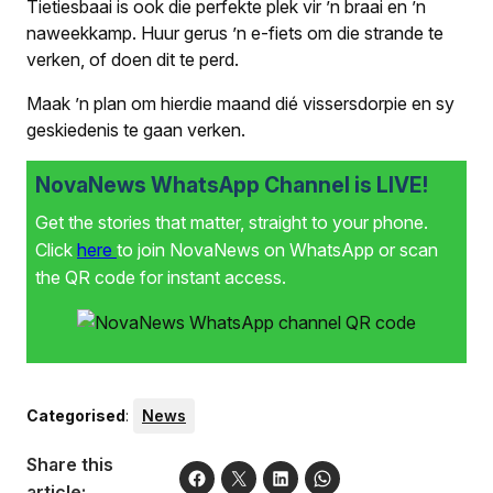
Tietiesbaai is ook die perfekte plek vir ’n braai en ’n
naweekkamp. Huur gerus ’n e-fiets om die strande te
verken, of doen dit te perd.
Maak ’n plan om hierdie maand dié vissersdorpie en sy
geskiedenis te gaan verken.
NovaNews WhatsApp Channel is LIVE!
Get the stories that matter, straight to your phone.
Click
here
to join NovaNews on WhatsApp or scan
the QR code for instant access.
Categorised
:
News
Share this
article: