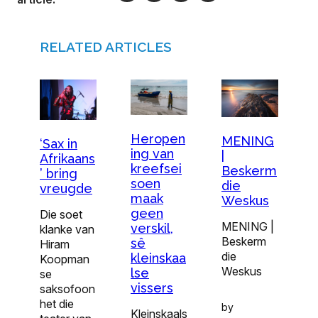
RELATED ARTICLES
Heropen
MENING
‘Sax in
ing van
|
Afrikaans
kreefsei
Beskerm
’ bring
soen
die
vreugde
maak
Weskus
geen
Die soet
MENING |
verskil,
klanke van
Beskerm
sê
Hiram
die
kleinskaa
Koopman
Weskus
lse
se
vissers
saksofoon
het die
by
Kleinskaals