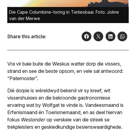
Die Cape Columbine-toring in Tietiesbaai. Foto: Joline
van der Merwe
Share this article:
Vra vir baie buite die Weskus watter dorp die vissers,
strand en see die beste opsom, en vele sal antwoord:
“Paternoster”.
Dié dorpie is wêreldwyd bekend vir sy kreef, wit
vissershuisies en die bekroonde gastronomiese
ervaring wat by Wolfgat te vinde is. Vandeesmaand is
Erfenismaand én Toerismemaand, en as deel hiervan
fokus
Weslander
op verskeie van die streek se
trekpleisters en geskiedkundige besienswaardighede.