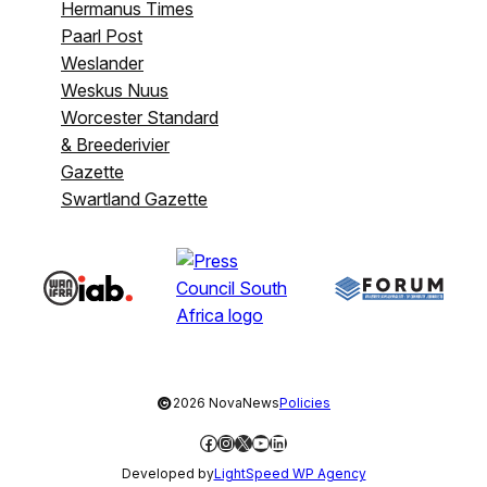
Hermanus Times
Paarl Post
Weslander
Weskus Nuus
Worcester Standard
& Breederivier
Gazette
Swartland Gazette
©
2026 NovaNews
Policies
Facebook
Instagram
X
YouTube
LinkedIn
Developed by
LightSpeed WP Agency