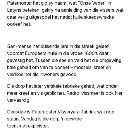
Paternoster het glo sy naam, wat “Onse Vader” in
Latyns beteken, gekry na aanleiding van die vissers wat
daar veilig uitgespoel het nadat hulle skeepswrakke
oorleef het.
San-mense het duisende jare in die streek geleef
voordat Europeërs hulle in die vroeë 1800’s daar
gevestig het. Tussen die see en veld het die omgewing
baie gebied om van te oorleef – mossels, kreef en
veldkos het die inwoners gevoed.
Die dorp het later verskeie fabrieke gehad, wat onder
meer kreef en vis geblik het. Redro-vissmeer is ook hier
vervaardig.
Deesdae is Paternoster Visserye al fabriek wat nog
staan. Vandag is die dorp ’n gewilde
toerismetrekpleister.