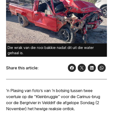
Die wrak van die rooi bakkie nadat dit uit die water
gehaal is.
Share this article:
‘n Plasing van foto’s van ‘n botsing tussen twee
voertuie op die “Kleinbruggie” voor die Carinus-brug
oor die Bergrivier in Velddrif die afgelope Sondag (2
November) het hewige reaksie ontlok.