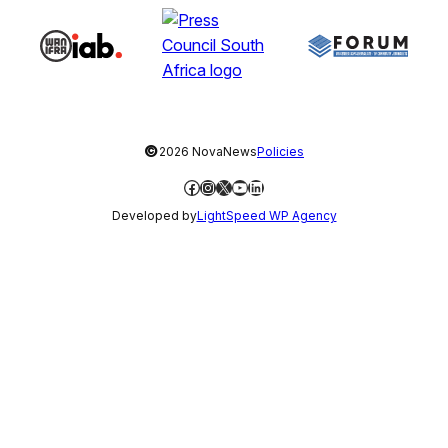
©
2026 NovaNews
Policies
Facebook
Instagram
X
YouTube
LinkedIn
Developed by
LightSpeed WP Agency