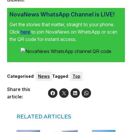
NovaNews WhatsApp Channel is LIVE!
Get the stories that matter, straight to your phone.
Click
here
to join NovaNews on WhatsApp or scan
the QR code for instant access.
Categorised
:
News
Tagged
:
Top
Share this
article:
RELATED ARTICLES