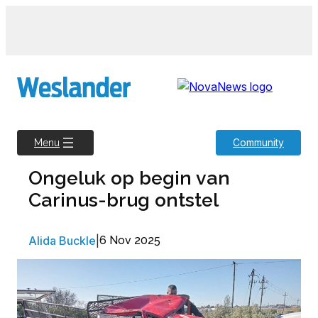
Skip
to
content
Community
Menu
Ongeluk op begin van
Carinus-brug ontstel
Alida Buckle
|
6 Nov 2025