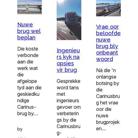
Nuwe
Vrae oor
brug wel
beloofde
beplan
nuwe
brug bly
Die koste
Ingenieu
onbeant
verbonde
rs kyk na
woord
aan die
opsies
werk wat
vir brug
Ná die 'n
die
onlangse
afgelope
Gesprekke
botsing by
tyd aan die
word tans
die
geskiedku
met
Carinusbru
ndige
ingenieurs
g het vrae
Carinus-
gevoer om
oor die
brug by…
verbeterin
nuwe
gs by die
brugprojek
Carinusbru
en…
by
g-