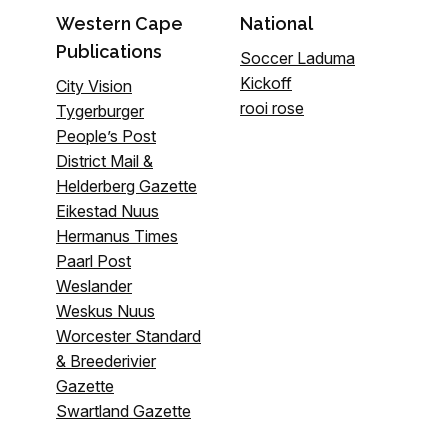
Western Cape
National
Publications
Soccer Laduma
Kickoff
City Vision
rooi rose
Tygerburger
People’s Post
District Mail &
Helderberg Gazette
Eikestad Nuus
Hermanus Times
Paarl Post
Weslander
Weskus Nuus
Worcester Standard
& Breederivier
Gazette
Swartland Gazette