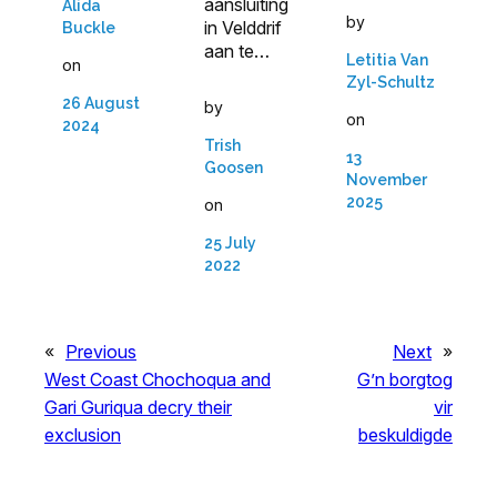
aansluiting
Alida
by
in Velddrif
Buckle
aan te…
Letitia Van
on
Zyl-Schultz
26 August
by
on
2024
Trish
13
Goosen
November
2025
on
25 July
2022
«
Previous
Next
»
West Coast Chochoqua and
G’n borgtog
Gari Guriqua decry their
vir
exclusion
beskuldigde