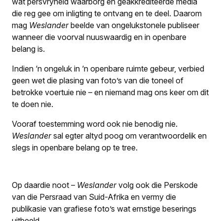
wat persvryheid waarborg en geakkrediteerde media
die reg gee om inligting te ontvang en te deel. Daarom
mag
Weslander
beelde van ongelukstonele publiseer
wanneer die voorval nuuswaardig en in openbare
belang is.
Indien ‘n ongeluk in ‘n openbare ruimte gebeur, verbied
geen wet die plasing van foto’s van die toneel of
betrokke voertuie nie – en niemand mag ons keer om dit
te doen nie.
Vooraf toestemming word ook nie benodig nie.
Weslander
sal egter altyd poog om verantwoordelik en
slegs in openbare belang op te tree.
Op daardie noot –
Weslander
volg ook die Perskode
van die Persraad van Suid-Afrika en vermy die
publikasie van grafiese foto’s wat ernstige beserings
uitbeeld.