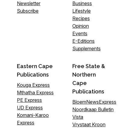
Newsletter
Business
Subscribe
Lifestyle
Recipes
Opinion
Events
E-Editions
Supplements
Eastern Cape
Free State &
Publications
Northern
Cape
Kouga Express
Publications
Mthatha Express
PE Express
BloemNewsExpress
UD Express
Noordkaap Bulletin
Komani-Karoo
Vista
Express
Vrystaat Kroon