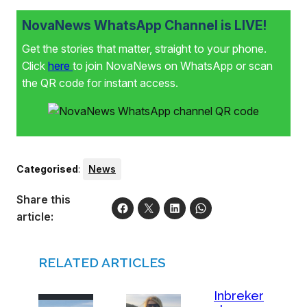
NovaNews WhatsApp Channel is LIVE!
Get the stories that matter, straight to your phone.
Click
here
to join NovaNews on WhatsApp or scan
the QR code for instant access.
Categorised
:
News
Share this
article:
RELATED ARTICLES
Inbreker