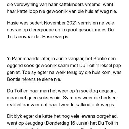
die verdwyning van haar kattekinders vreemd, want
haar katte loop nie gewoonlik van die huis af weg nie.
Hasie was sedert November 2021 vermis en ná vele
navrae op dieregroepe en ’n groot gesoek moes Du
Toit aanvaar dat Hasie weg is.
’n Paar maande later, in Junie vanjaar, het Bontie een
oggend soos gewoonlik saam met Du Toit ’n leksel pap
geniet. Toe sy egter na werk terug by die huis kom, was
Bontie nêrens te siene nie.
Du Toit en haar man het weer op ’n soektog gegaan,
maar met geen sukses nie. Sy moes weer die hartseer
realiteit aanvaar dat haar tweede katkind ook weg is.
Dit blyk egter die katte het nog vele lewens oorgehad,
want op Jeugdag (Donderdag 16 Junie) het Du Toit ’n