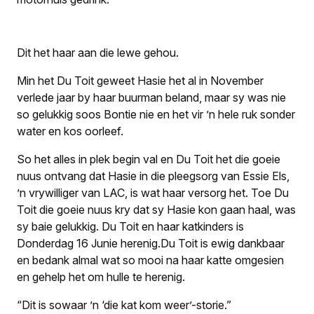
Dit het haar aan die lewe gehou.
Min het Du Toit geweet Hasie het al in November
verlede jaar by haar
buurman beland, maar sy was nie
so gelukkig soos Bontie nie en het vir ’n hele ruk sonder
water en kos oorleef.
So het alles in plek begin val en Du Toit het die goeie
nuus ontvang dat Hasie in die pleegsorg van Essie Els,
’n vrywilliger van LAC, is wat haar versorg het. Toe Du
Toit die goeie nuus kry dat sy Hasie kon gaan haal, was
sy baie gelukkig. Du Toit en haar katkinders is
Donderdag 16 Junie herenig.Du Toit is ewig dankbaar
en bedank almal wat so mooi na haar katte omgesien
en gehelp het om hulle te herenig.
“Dit is sowaar ’n ‘
die kat kom weer’
-storie.”