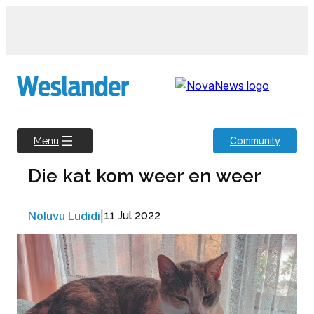
Skip
to
content
Community
Menu
Die kat kom weer en weer
Noluvu Ludidi
|
11 Jul 2022