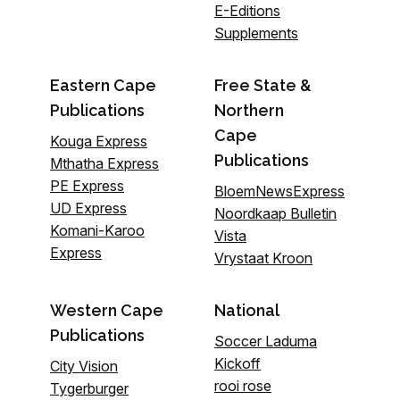
E-Editions
Supplements
Eastern Cape
Free State &
Publications
Northern
Cape
Kouga Express
Publications
Mthatha Express
PE Express
BloemNewsExpress
UD Express
Noordkaap Bulletin
Komani-Karoo
Vista
Express
Vrystaat Kroon
Western Cape
National
Publications
Soccer Laduma
Kickoff
City Vision
rooi rose
Tygerburger