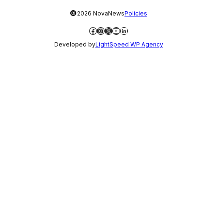
©
2026 NovaNews
Policies
Facebook
Instagram
X
YouTube
LinkedIn
Developed by
LightSpeed WP Agency