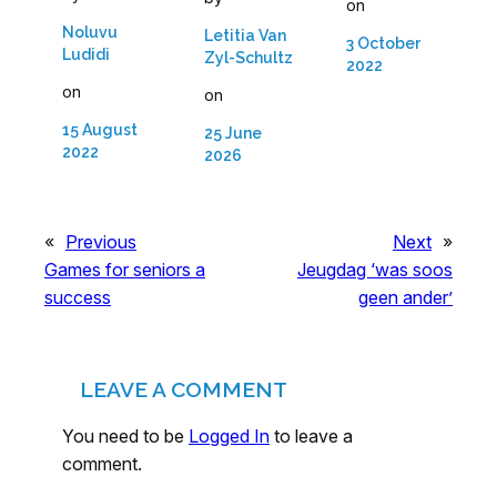
on
Noluvu
Letitia Van
3 October
Ludidi
Zyl-Schultz
2022
on
on
15 August
25 June
2022
2026
«
Previous
Next
»
Games for seniors a
Jeugdag ‘was soos
success
geen ander’
LEAVE A COMMENT
You need to be
Logged In
to leave a
comment.