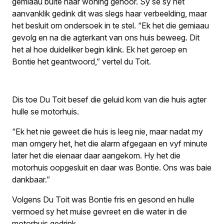
gemiaau buite haar woning gehoor. Sy sê sy het
aanvanklik gedink dit was slegs haar verbeelding, maar
het besluit om ondersoek in te stel. “Ek het die gemiaau
gevolg en na die agterkant van ons huis beweeg. Dit
het al hoe duideliker begin klink. Ek het geroep en
Bontie het geantwoord,” vertel du Toit.
Dis toe Du Toit besef die geluid kom van die huis agter
hulle se motorhuis.
“Ek het nie geweet die huis is leeg nie, maar nadat my
man omgery het, het die alarm afgegaan en vyf minute
later het die eienaar daar aangekom. Hy het die
motorhuis oopgesluit en daar was Bontie. Ons was baie
dankbaar.”
Volgens Du Toit was Bontie fris en gesond en hulle
vermoed sy het muise gevreet en die water in die
motorhuis gedrink.