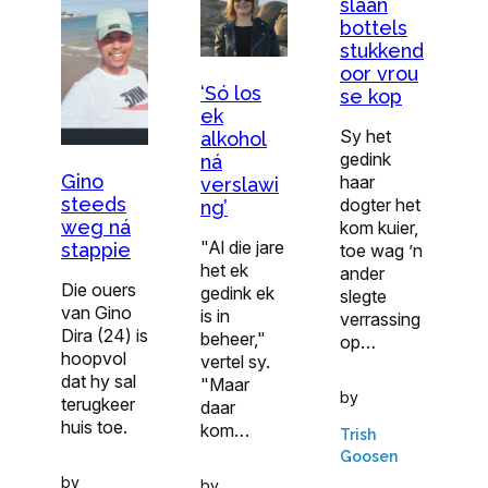
slaan
bottels
stukkend
oor vrou
‘Só los
se kop
ek
Sy het
alkohol
gedink
ná
Gino
haar
verslawi
steeds
dogter het
ng’
weg ná
kom kuier,
"Al die jare
stappie
toe wag ’n
het ek
ander
Die ouers
gedink ek
slegte
van Gino
is in
verrassing
Dira (24) is
beheer,"
op…
hoopvol
vertel sy.
dat hy sal
"Maar
by
terugkeer
daar
huis toe.
kom…
Trish
Goosen
by
by