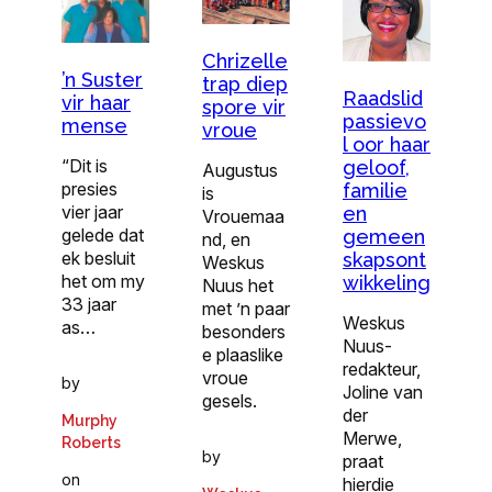
Chrizelle
’n Suster
trap diep
Raadslid
vir haar
spore vir
passievo
mense
vroue
l oor haar
“Dit is
geloof,
Augustus
presies
familie
is
vier jaar
en
Vrouemaa
gelede dat
gemeen
nd, en
ek besluit
skapsont
Weskus
het om my
wikkeling
Nuus het
33 jaar
met ’n paar
Weskus
as…
besonders
Nuus-
e plaaslike
redakteur,
vroue
by
Joline van
gesels.
der
Murphy
Merwe,
Roberts
by
praat
on
hierdie