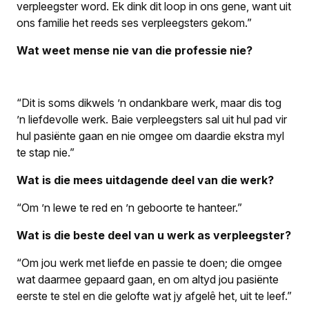
verpleegster word. Ek dink dit loop in ons gene, want uit
ons familie het reeds ses verpleegsters gekom.”
Wat weet mense nie van die professie nie?
“Dit is soms dikwels ’n ondankbare werk, maar dis tog
’n liefdevolle werk. Baie verpleegsters sal uit hul pad vir
hul pasiënte gaan en nie omgee om daardie ekstra myl
te stap nie.”
Wat is die mees uitdagende deel van die werk?
“Om ’n lewe te red en ’n geboorte te hanteer.”
Wat is die beste deel van u werk as verpleegster?
“Om jou werk met liefde en passie te doen; die omgee
wat daarmee gepaard gaan, en om altyd jou pasiënte
eerste te stel en die gelofte wat jy afgelê het, uit te leef.”