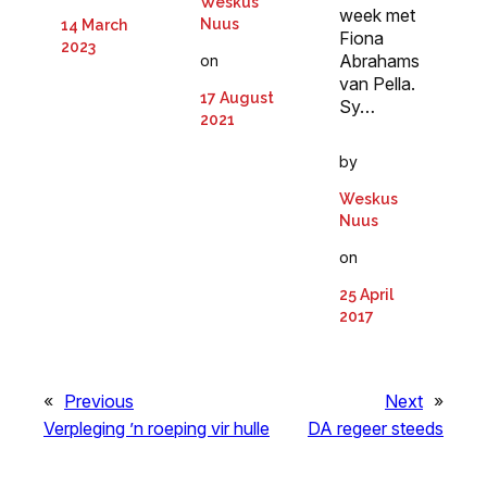
Weskus
week met
Nuus
14 March
Fiona
2023
Abrahams
on
van Pella.
17 August
Sy…
2021
by
Weskus
Nuus
on
25 April
2017
«
Previous
Next
»
Verpleging ’n roeping vir hulle
DA regeer steeds