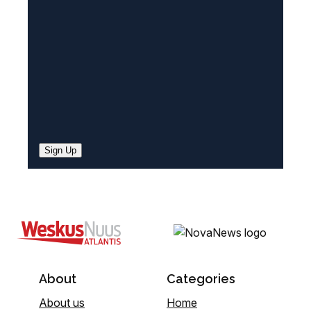
d
)
Sign Up
About
Categories
About us
Home