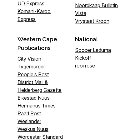
UD Express
Noordkaap Bulletin
Komani-Karoo
Vista
Express
Vrystaat Kroon
Western Cape
National
Publications
Soccer Laduma
Kickoff
City Vision
rooi rose
Tygerburger
People’s Post
District Mail &
Helderberg Gazette
Eikestad Nuus
Hermanus Times
Paarl Post
Weslander
Weskus Nuus
Worcester Standard