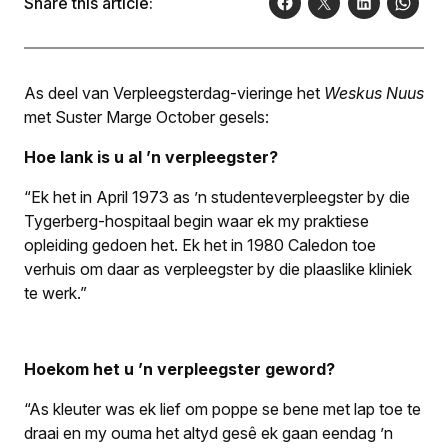
Share this article:
As deel van Verpleegsterdag-vieringe het
Weskus Nuus
met Suster Marge October gesels:
Hoe lank is u al ’n verpleegster?
“Ek het in April 1973 as ’n studenteverpleegster by die
Tygerberg-hospitaal begin waar ek my praktiese
opleiding gedoen het. Ek het in 1980 Caledon toe
verhuis om daar as verpleegster by die plaaslike kliniek
te werk.”
Hoekom het u ’n verpleegster geword?
“As kleuter was ek lief om poppe se bene met lap toe te
draai en my ouma het altyd gesê ek gaan eendag ’n