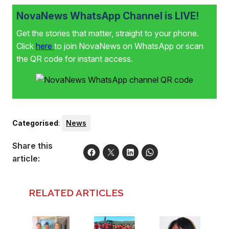
NovaNews WhatsApp Channel is LIVE!
Get the stories that matter, straight to your phone.
Click
here
to join NovaNews on WhatsApp or scan
the QR code for instant access.
Categorised
:
News
Share this
article:
RELATED ARTICLES