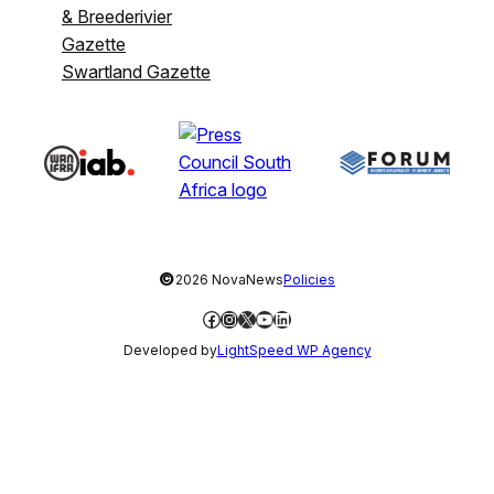
& Breederivier
Gazette
Swartland Gazette
©
2026 NovaNews
Policies
Facebook
Instagram
X
YouTube
LinkedIn
Developed by
LightSpeed WP Agency