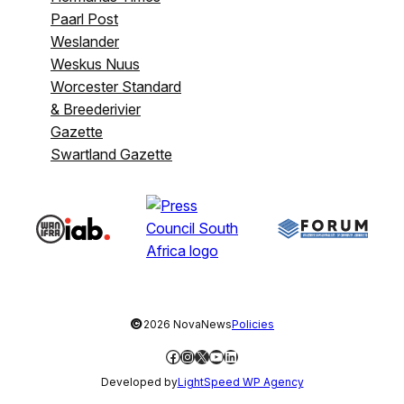
Paarl Post
Weslander
Weskus Nuus
Worcester Standard
& Breederivier
Gazette
Swartland Gazette
©
2026 NovaNews
Policies
Facebook
Instagram
X
YouTube
LinkedIn
Developed by
LightSpeed WP Agency