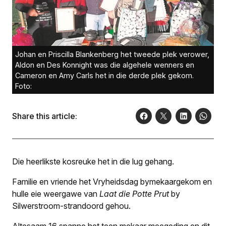
Johan en Priscilla Blankenberg het tweede plek verower,
Aldon en Des Konnight was die algehele wenners en
Cameron en Amy Carls het in die derde plek gekom.
Foto:
Share this article:
Die heerlikste kosreuke het in die lug gehang.
Familie en vriende het Vry­heidsdag bymekaar­gekom en
hulle eie weergawe van
Laat die Potte Prut
by
Silwerstroom-strandoord gehou.