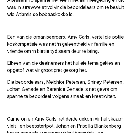
Altesaam 16 spanne het teen mekaar meegeding en dit
was ’n strawwe stryd vir die beoordelaars om te besluit
wie Atlantis se bobaaskokke is.
Een van die organiseerders, Amy Carls, vertel die potjie­
kos­kompetisie was net ’n geleentheid vir familie en
vriende om ’n bietjie tyd saam deur te bring.
Elkeen van die deelnemers het hul eie tema gekies en
opgetof wat vir groot pret gesorg het.
Die beoordelaars, Melchior Petersen, Shirley Petersen,
Johan Genade en Berenice Genade is net gevra om
spanne te beoordeel volgens smaak en kreatiwiteit.
Cameron en Amy Carls het derde gekom vir hul skaap­
vleis- en beesstertpot, Johan en Priscilla Blankenberg