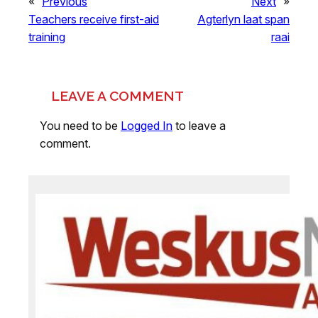
«
Previous
Next
»
Teachers receive first-aid
Agterlyn laat span
training
raai
LEAVE A COMMENT
You need to be
Logged In
to leave a
comment.