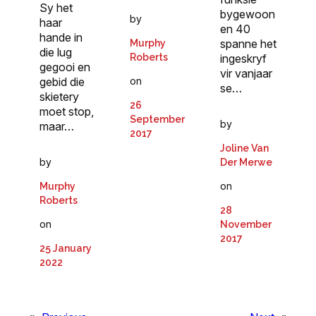
Sy het
bygewoon
by
haar
en 40
hande in
spanne het
Murphy
die lug
Roberts
ingeskryf
gegooi en
vir vanjaar
gebid die
on
se…
skietery
26
moet stop,
September
by
maar…
2017
Joline Van
by
Der Merwe
on
Murphy
Roberts
28
on
November
2017
25 January
2022