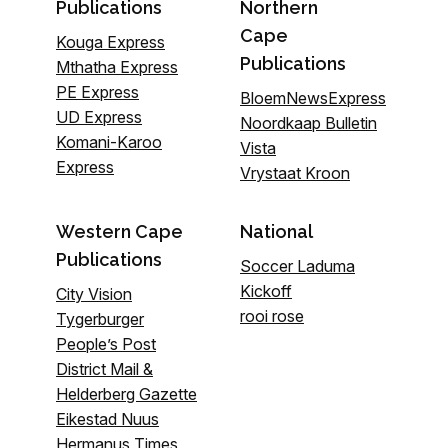
Publications
Northern
Cape
Kouga Express
Publications
Mthatha Express
PE Express
BloemNewsExpress
UD Express
Noordkaap Bulletin
Komani-Karoo
Vista
Express
Vrystaat Kroon
Western Cape
National
Publications
Soccer Laduma
Kickoff
City Vision
rooi rose
Tygerburger
People’s Post
District Mail &
Helderberg Gazette
Eikestad Nuus
Hermanus Times