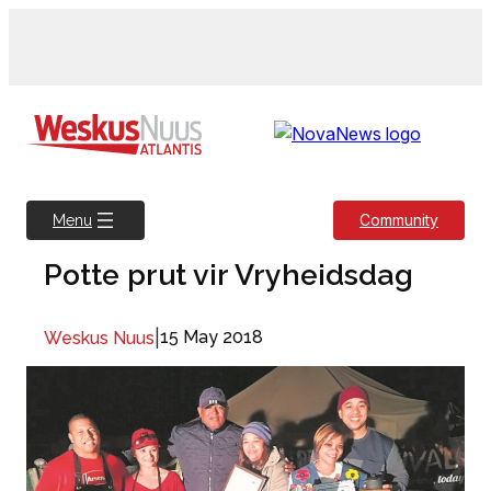
Skip
to
content
Community
Menu
Potte prut vir Vryheidsdag
|
15 May 2018
Weskus Nuus