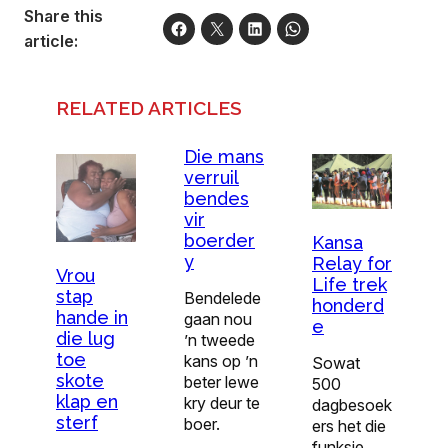
Share this
article:
RELATED ARTICLES
Die mans
verruil
bendes
vir
boerder
Kansa
y
Relay for
Vrou
Life trek
stap
Bendelede
honderd
hande in
gaan nou
e
die lug
’n tweede
toe
kans op ’n
Sowat
skote
beter lewe
500
klap en
kry deur te
dagbesoek
sterf
boer.
ers het die
funksie