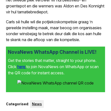
het tweede plek verower vir hul beesvleis- en
groentepot en die wenners was Aldon en Des Konnight
vir hul tamatie­brediepot.
Carls sê hulle wil die potjiekoskompetisie graag ’n
gereelde instelling maak, maar beoog om organisasies
sonder winsbejag te betrek deur dalk die kos aan hulle
te skenk na die afloop van die kompetisie.
NovaNews WhatsApp Channel is LIVE!
Get the stories that matter, straight to your phone.
Click
here
to join NovaNews on WhatsApp or scan
the QR code for instant access.
Categorised
:
News