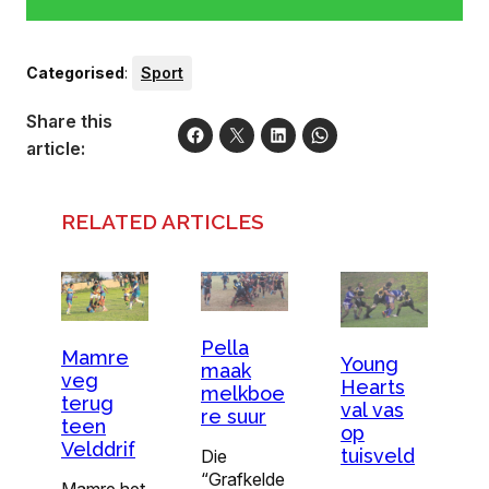
Categorised
:
Sport
Share this
article:
RELATED ARTICLES
Pella
Mamre
Young
maak
veg
Hearts
melkboe
terug
val vas
re suur
teen
op
Velddrif
tuisveld
Die
“Grafkelde
Mamre het