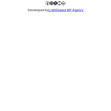
Facebook
Instagram
X
YouTube
LinkedIn
Developed by
LightSpeed WP Agency