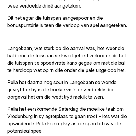
twee verdoelde drieë aangeteken.
Dit het egter die tuisspan aangespoor en die
bonuspunt­drie is teen die verloop van spel aangeteken.
Langebaan, wat sterk op die aanval was, het weer die
bal binne die tuisspan se kwartgebied verloor en dit het
die tuisspan se spoedvrate kans gegee om met die bal
te hardloop wat op ’n drie onder die pale uitgeloop het.
Pella het daarna nog sout in Langebaan se wonde
gevryf toe hy in die hoekie vir ’n onverdoelde drie
oorgeval het om die wedstryd maklik te wen.
Pella het eerskomende Saterdag die moeilike taak om
Vredenburg in sy agterplaas te gaan troef – iets wat die
opwindende Pella kan regkry as die span tot sy volle
potensiaal speel.