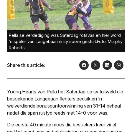
Pella se verdediging was Saterdag rotsvas en hier word
’n speler van Langebaan in sy spore gestuit.Foto: Murphy
Roberts
Share this article:
Young Hearts van Pella het Saterdag op sy tuisveld die
besoekende Langebaan flenters geduik en ’n
welverdiende bonuspuntoorwinning van 31-14 behaal
nadat die span rustyd reeds met 14-0 voor was.
Die eerste 40 minute moes die besoekers keer vir al
wat hul werd was en het dissipline die span duur gekos.