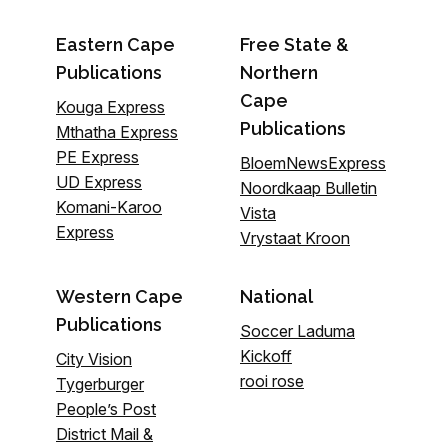
Eastern Cape
Free State &
Publications
Northern
Cape
Kouga Express
Publications
Mthatha Express
PE Express
BloemNewsExpress
UD Express
Noordkaap Bulletin
Komani-Karoo
Vista
Express
Vrystaat Kroon
Western Cape
National
Publications
Soccer Laduma
Kickoff
City Vision
rooi rose
Tygerburger
People’s Post
District Mail &