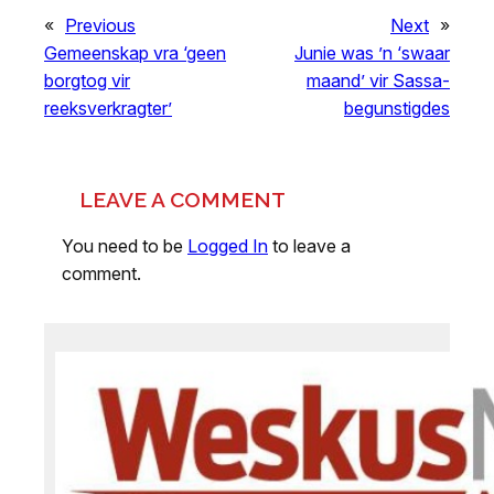
«
Previous
Next
»
Gemeenskap vra ‘geen
Junie was ’n ‘swaar
borgtog vir
maand’ vir Sassa-
reeksverkragter’
begunstigdes
LEAVE A COMMENT
You need to be
Logged In
to leave a
comment.