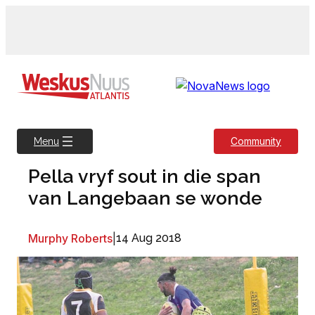
Skip
to
content
Community
Menu
Pella vryf sout in die span
van Langebaan se wonde
Murphy Roberts
|
14 Aug 2018