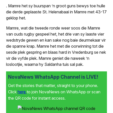
. Mamre het sy buurspan ’n groot guns bewys toe hulle
die derde geplaaste St. Helenabaai in Mamre met 43-17
geklop het.
Mamre, wat die tweede ronde weer soos die Mamre
van ouds rugby gespeel het, het drie van sy laaste vier
wedstryde gewen en kan sake nog baie deurmekaar vir
die spanne krap. Mamre het met die oorwinning tot die
sesde plek gespring en blaas hard in Vredenburg se nek
vir die vyfde plek. Mamre geniet die naweek ’n
loslootjie, waarna hy Saldanha tuis sal pak.
NovaNews WhatsApp Channel is LIVE!
Get the stories that matter, straight to your phone.
Click
here
to join NovaNews on WhatsApp or scan
the QR code for instant access.