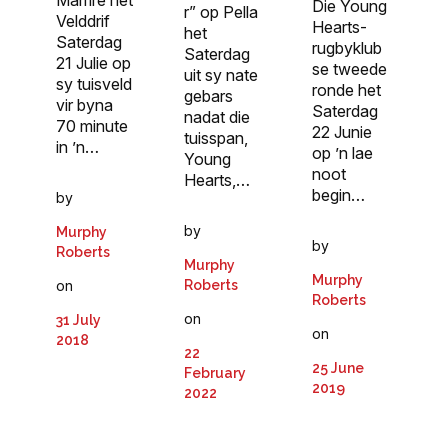
Die Young
r” op Pella
Velddrif
Hearts-
het
Saterdag
rugbyklub
Saterdag
21 Julie op
se tweede
uit sy nate
sy tuisveld
ronde het
gebars
vir byna
Saterdag
nadat die
70 minute
22 Junie
tuisspan,
in ’n…
op ’n lae
Young
noot
Hearts,…
begin…
by
by
Murphy
by
Roberts
Murphy
Murphy
on
Roberts
Roberts
on
31 July
on
2018
22
25 June
February
2019
2022