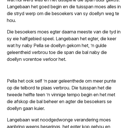
Lange­baan het goed begin en die tuisspan moes alles in
die stryd werp om die besoekers van sy doellyn weg te
hou.
Die besoekers moes egter daarna meeste van die tyd in
sy eie halfgebied speel. Langebaan het egter, die keer
wat hy naby Pella se doellyn gekom het, ’n gulde
geleent­heid verbrou toe die span die bal naby die
doellyn vorentoe verloor het.
Pella het ook self ’n paar geleenthede om meer punte
op die telbord te plaas verbrou. Die tuisspan het die
tweede helfte teen ’n vinnige tempo begin en het met
die afskop die bal beheer en agter die besoekers se
doellyn gaan kuier.
Langebaan wat noodge­dwonge verandering moes
aanbring weens beserings, het egter kop gehou en