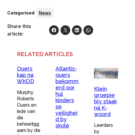
Categorised
:
News
Share this
article:
RELATED ARTICLES
Ouers
Atlantis-
kap na
ouers
WKOD
bekomm
erd oor
Klein
Murphy
hul
groepie
Roberts
kinders
bly staak
Ouers en
se
ná K-
lede van
veilighei
woord
die
d by
beheerligg
Leerders
skole
aam by die
by