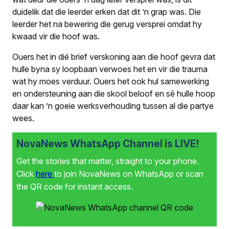
duidelik dat die leerder erken dat dit ’n grap was. Die
leerder het na bewering die gerug versprei omdat hy
kwaad vir die hoof was.
Ouers het in dié brief verskoning aan die hoof gevra dat
hulle byna sy loopbaan verwoes het en vir die trauma
wat hy moes verduur. Ouers het ook hul samewerking
en ondersteuning aan die skool beloof en sê hulle hoop
daar kan ’n goeie werksverhouding tussen al die partye
wees.
NovaNews WhatsApp Channel is LIVE!
Get the stories that matter, straight to your phone.
Click
here
to join NovaNews on WhatsApp or scan
the QR code for instant access.