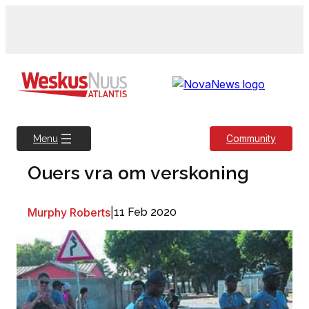
Skip
to
content
Community
Menu
Ouers vra om verskoning
Murphy Roberts
|
11 Feb 2020