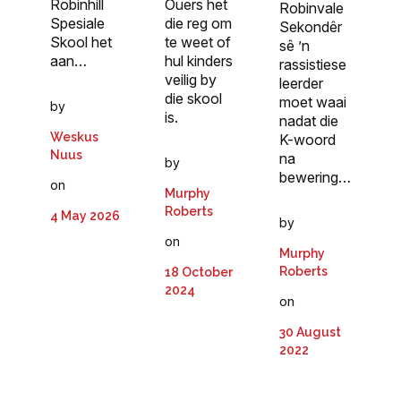
Robinhill
Ouers het
Robinvale
Spesiale
die reg om
Sekondêr
Skool het
te weet of
sê ’n
aan…
hul kinders
rassistiese
veilig by
leerder
die skool
moet waai
by
is.
nadat die
Weskus
K-woord
Nuus
na
by
bewering…
on
Murphy
Roberts
4 May 2026
by
on
Murphy
Roberts
18 October
2024
on
30 August
2022