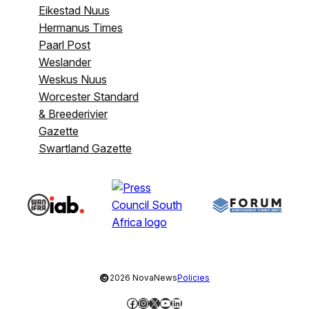
Eikestad Nuus
Hermanus Times
Paarl Post
Weslander
Weskus Nuus
Worcester Standard
& Breederivier
Gazette
Swartland Gazette
©
2026 NovaNews
Policies
Facebook
Instagram
X
YouTube
LinkedIn