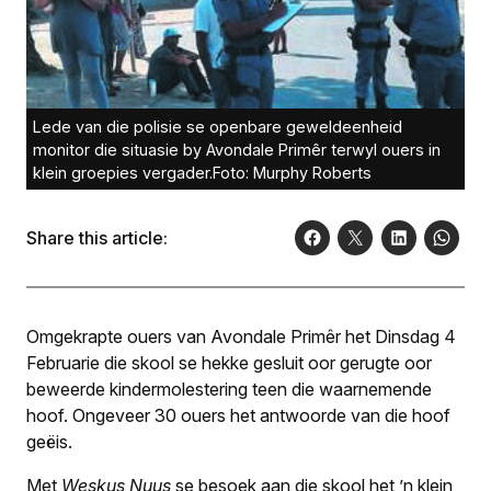
Lede van die polisie se openbare geweldeenheid
monitor die situasie by Avondale Primêr terwyl ouers in
klein groepies vergader.Foto: Murphy Roberts
Share this article:
Omgekrapte ouers van Avondale Primêr het Dinsdag 4
Februarie die skool se hekke gesluit oor gerugte oor
beweerde kindermolestering teen die waarnemende
hoof. Ongeveer 30 ouers het antwoorde van die hoof
geëis.
Met
Weskus Nuus
se besoek aan die skool het ’n klein