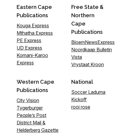
Eastern Cape
Free State &
Publications
Northern
Cape
Kouga Express
Publications
Mthatha Express
PE Express
BloemNewsExpress
UD Express
Noordkaap Bulletin
Komani-Karoo
Vista
Express
Vrystaat Kroon
Western Cape
National
Publications
Soccer Laduma
Kickoff
City Vision
rooi rose
Tygerburger
People’s Post
District Mail &
Helderberg Gazette