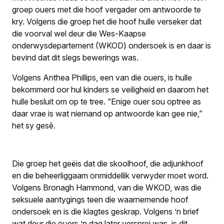
groep ouers met die hoof vergader om antwoorde te
kry. Volgens die groep het die hoof hulle verseker dat
die voorval wel deur die Wes-Kaapse
onderwysdepartement (WKOD) ondersoek is en daar is
bevind dat dit slegs bewerings was.
Volgens Anthea Phillips, een van die ouers, is hulle
bekommerd oor hul kinders se veiligheid en daarom het
hulle besluit om op te tree. “Enige ouer sou optree as
daar vrae is wat niemand op antwoorde kan gee nie,”
het sy gesê.
Die groep het geëis dat die skoolhoof, die adjunkhoof
en die beheerliggaam onmiddellik verwyder moet word.
Volgens Bronagh Hammond, van die WKOD, was die
seksuele aantygings teen die waarnemende hoof
ondersoek en is die klagtes geskrap. Volgens ’n brief
wat deur die ouers ’n dag later versprei was, is dit