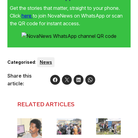
Get the stories that matter, straight to your phone.
Click
here
to join NovaNews on WhatsApp or scan
the QR code for instant access.
Categorised
:
News
Share this
article:
RELATED ARTICLES