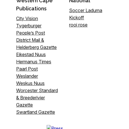
Western Cape
National
Publications
Soccer Laduma
Kickoff
City Vision
rooi rose
Tygerburger
People’s Post
District Mail &
Helderberg Gazette
Eikestad Nuus
Hermanus Times
Paarl Post
Weslander
Weskus Nuus
Worcester Standard
& Breederivier
Gazette
Swartland Gazette