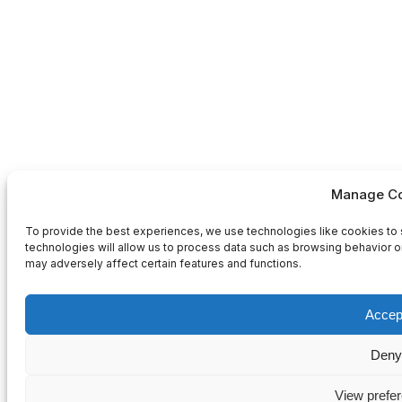
Manage Co
To provide the best experiences, we use technologies like cookies to 
technologies will allow us to process data such as browsing behavior or
may adversely affect certain features and functions.
Accep
Deny
View prefe