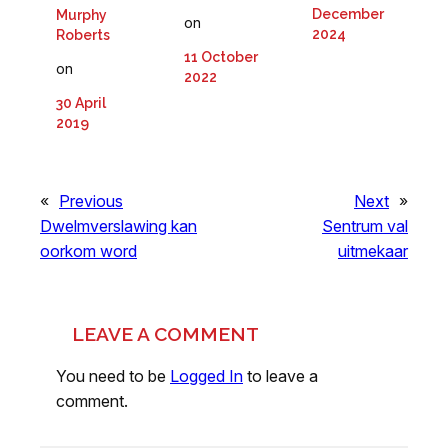
December
Murphy
on
2024
Roberts
11 October
on
2022
30 April
2019
«
Previous
Next
»
Dwelmverslawing kan
Sentrum val
oorkom word
uitmekaar
LEAVE A COMMENT
You need to be
Logged In
to leave a
comment.