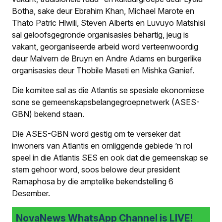
Botha, sake deur Ebrahim Khan, Michael Marote en
Thato Patric Hlwili, Steven Alberts en Luvuyo Matshisi
sal geloofsge­gronde organisasies behartig, jeug is
vakant, georganiseerde arbeid word verteenwoordig
deur Malvern de Bruyn en Andre Adams en burgerlike
organisasies deur Thobile Maseti en Mishka Ganief.
Die komitee sal as die Atlantis se spesiale ekonomiese
sone se gemeenskapsbelangegroepnetwerk (ASES-
GBN) bekend staan.
Die ASES-GBN word gestig om te verseker dat
inwoners van Atlantis en omliggende gebiede ’n rol
speel in die Atlantis SES en ook dat die gemeenskap se
stem gehoor word, soos belowe deur president
Ramaphosa by die amptelike bekendstelling 6
Desember.
NovaNews WhatsApp Channel is LIVE!