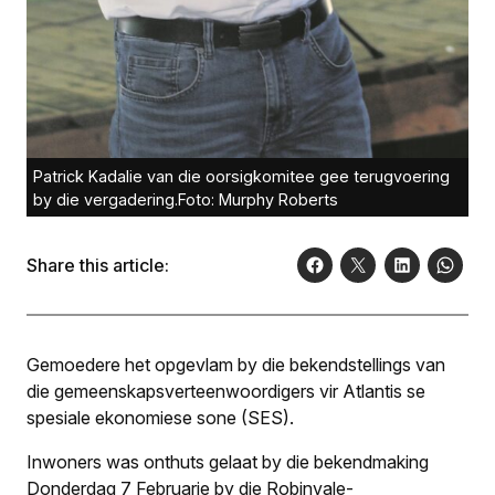
Patrick Kadalie van die oorsigkomitee gee terugvoering
by die vergadering.Foto: Murphy Roberts
Share this article:
Gemoedere het opgevlam by die bekendstellings van
die gemeen­skaps­verteenwoordigers vir Atlantis se
spesiale ekonomiese sone (SES).
Inwoners was onthuts gelaat by die bekendmaking
Donderdag 7 Februarie by die Robinvale-