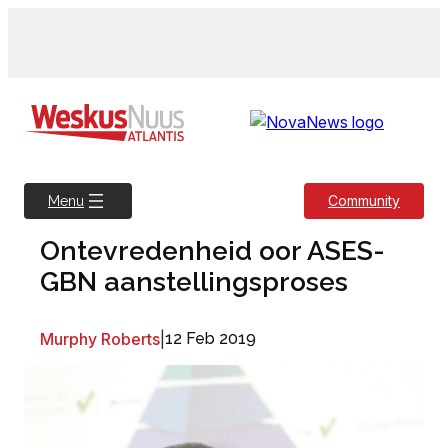
Skip
to
content
Community
Menu
Ontevredenheid oor ASES-
GBN aanstellingsproses
Murphy Roberts
|
12 Feb 2019