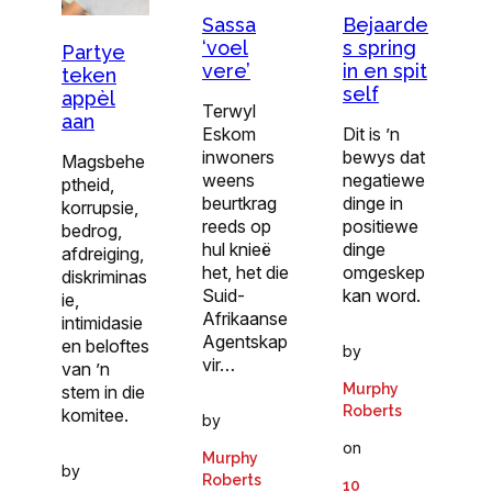
Sassa
Bejaarde
‘voel
s spring
Partye
vere’
in en spit
teken
self
appèl
Terwyl
aan
Eskom
Dit is ’n
inwoners
bewys dat
Magsbehe
weens
negatiewe
ptheid,
beurtkrag
dinge in
korrupsie,
reeds op
positiewe
bedrog,
hul knieë
dinge
afdreiging,
het, het die
omgeskep
diskriminas
Suid-
kan word.
ie,
Afrikaanse
intimidasie
Agentskap
en beloftes
by
vir…
van ’n
Murphy
stem in die
Roberts
komitee.
by
on
Murphy
by
Roberts
10