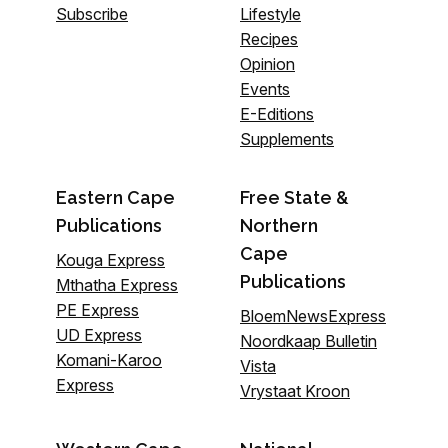
Subscribe
Lifestyle
Recipes
Opinion
Events
E-Editions
Supplements
Eastern Cape
Free State &
Publications
Northern
Cape
Kouga Express
Publications
Mthatha Express
PE Express
BloemNewsExpress
UD Express
Noordkaap Bulletin
Komani-Karoo
Vista
Express
Vrystaat Kroon