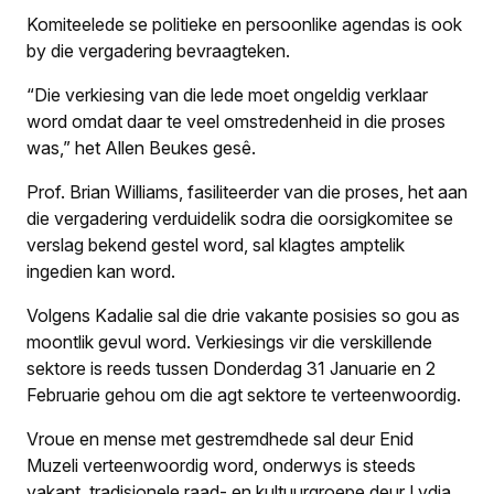
Komiteelede se politieke en persoonlike agendas is ook
by die vergadering bevraagteken.
“Die verkiesing van die lede moet ongeldig verklaar
word omdat daar te veel omstredenheid in die proses
was,” het Allen Beukes gesê.
Prof. Brian Williams, fasiliteerder van die proses, het aan
die verga­dering verduidelik sodra die oorsig­komitee se
verslag bekend gestel word, sal klagtes amptelik
ingedien kan word.
Volgens Kadalie sal die drie vakante posisies so gou as
moontlik gevul word. Verkiesings vir die ver­skillende
sektore is reeds tussen Donderdag 31 Januarie en 2
Febru­arie gehou om die agt sektore te verteenwoordig.
Vroue en mense met gestremdhede sal deur Enid
Muzeli verteenwoordig word, onderwys is steeds
vakant, tradisionele raad- en kultuurgroepe deur Lydia