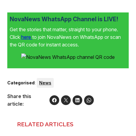
NovaNews WhatsApp Channel is LIVE!
Get the stories that matter, straight to your phone.
Click
here
to join NovaNews on WhatsApp or scan
the QR code for instant access.
Categorised
:
News
Share this
article:
RELATED ARTICLES