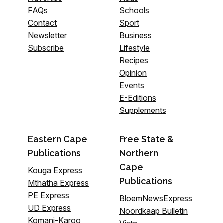
FAQs
Schools
Contact
Sport
Newsletter
Business
Subscribe
Lifestyle
Recipes
Opinion
Events
E-Editions
Supplements
Eastern Cape
Free State &
Publications
Northern
Cape
Kouga Express
Publications
Mthatha Express
PE Express
BloemNewsExpress
UD Express
Noordkaap Bulletin
Komani-Karoo