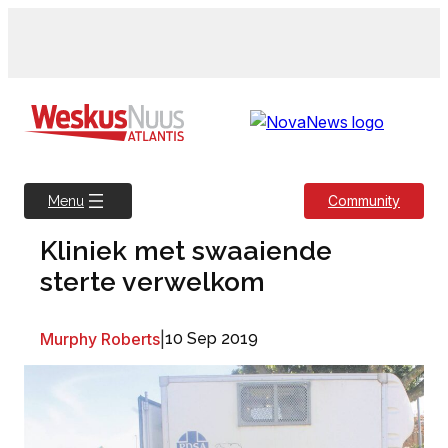
Skip
to
content
Community
Menu
Kliniek met swaaiende
sterte verwelkom
Murphy Roberts
|
10 Sep 2019