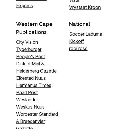
Vista
Express
Vrystaat Kroon
Western Cape
National
Publications
Soccer Laduma
Kickoff
City Vision
rooi rose
Tygerburger
People’s Post
District Mail &
Helderberg Gazette
Eikestad Nuus
Hermanus Times
Paarl Post
Weslander
Weskus Nuus
Worcester Standard
& Breederivier
Gazette