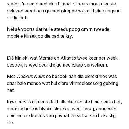
steeds ’n personeeltekort, maar vir eers moet dienste
gelewer word aan gemeen­skap­pe wat dit baie dringend
nodig het.
Nel sê voorts dat hulle steeds poog om ’n tweede
mobiele kliniek op die pad te kry.
Dié kliniek, wat Mamre en Atlantis twee keer per week
besoek, is wyd deur die gemeenskap verwelkom.
Met
Weskus Nuus
se besoek aan die dierekliniek was
daar baie mense wat hul diere vir mediesesorg gebring
het.
Inwoners is dit eens dat hulle die dienste baie gemis het,
maar sê hulle is bly die kliniek is weer terug, aangesien
baie nie die kostes van privaat veeartse kan bekostig
nie.