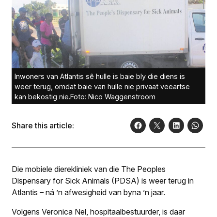
Inwoners van Atlantis sê hulle is baie bly die diens is
weer terug, omdat baie van hulle nie privaat veeartse
kan bekostig nie.Foto: Nico Waggenstroom
Share this article:
Die mobiele dierekliniek van die The Peoples
Dispensary for Sick Animals (PDSA) is weer terug in
Atlantis – ná ’n afwesigheid van byna ’n jaar.
Volgens Veronica Nel, hospitaal­bestuurder, is daar