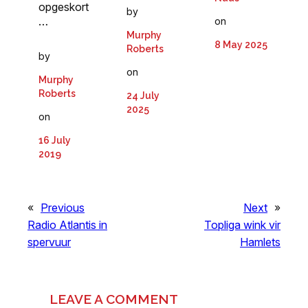
opgeskort
by
…
on
Murphy
8 May 2025
Roberts
by
on
Murphy
Roberts
24 July
2025
on
16 July
2019
«
Previous
Next
»
Radio Atlantis in
Topliga wink vir
spervuur
Hamlets
LEAVE A COMMENT