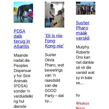
Suster
Pharo
PDSA
máák
‘Ek is nie
dalk
verskil
Fong
terug in
Kong nie’
Atlantis
Murphy
Roberts
Suster
Maande
Ons kan
Olivia
nadat die
net dankie
Pharo, wat
Peoples
sê vir die
bewerings
Dispensar
verskil wat
van 'n
y for Sick
sy in baie
raasdslid
Animals
se…
van die
(PDSA)
GOOD
sonder ’n
by
Party – dat
verduideliki
sy…
ng hul
Weskus
dienste
Nuus