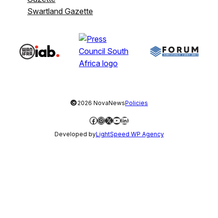
Swartland Gazette
©
2026 NovaNews
Policies
Facebook
Instagram
X
YouTube
LinkedIn
Developed by
LightSpeed WP Agency