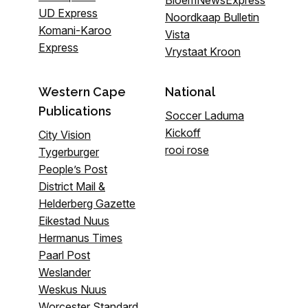
UD Express
Noordkaap Bulletin
Komani-Karoo
Vista
Express
Vrystaat Kroon
Western Cape
National
Publications
Soccer Laduma
Kickoff
City Vision
rooi rose
Tygerburger
People’s Post
District Mail &
Helderberg Gazette
Eikestad Nuus
Hermanus Times
Paarl Post
Weslander
Weskus Nuus
Worcester Standard