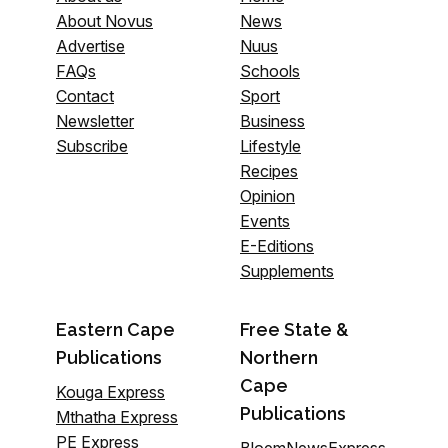
About Novus
News
Advertise
Nuus
FAQs
Schools
Contact
Sport
Newsletter
Business
Subscribe
Lifestyle
Recipes
Opinion
Events
E-Editions
Supplements
Eastern Cape
Free State &
Publications
Northern
Cape
Kouga Express
Publications
Mthatha Express
PE Express
BloemNewsExpress