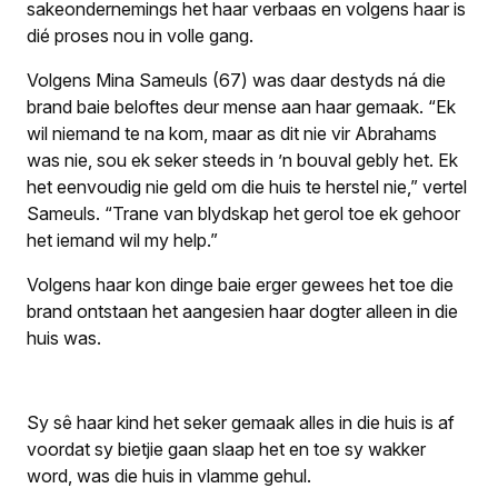
sakeondernemings het haar verbaas en volgens haar is
dié proses nou in volle gang.
Volgens Mina Sameuls (67) was daar destyds ná die
brand baie beloftes deur mense aan haar gemaak. “Ek
wil niemand te na kom, maar as dit nie vir Abrahams
was nie, sou ek seker steeds in ’n bouval gebly het. Ek
het eenvoudig nie geld om die huis te herstel nie,” vertel
Sameuls. “Trane van blydskap het gerol toe ek gehoor
het iemand wil my help.”
Volgens haar kon dinge baie erger gewees het toe die
brand ontstaan het aangesien haar dogter alleen in die
huis was.
Sy sê haar kind het seker gemaak alles in die huis is af
voordat sy bietjie gaan slaap het en toe sy wakker
word, was die huis in vlamme gehul.