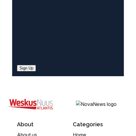
e
d
)
Sign Up
About
Categories
About us
Home