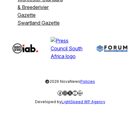
& Breederivier
Gazette
Swartland Gazette
©
2026 NovaNews
Policies
Facebook
Instagram
X
YouTube
LinkedIn
Developed by
LightSpeed WP Agency