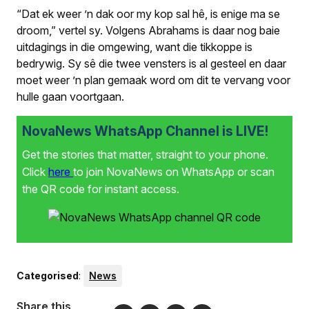
“Dat ek weer ’n dak oor my kop sal hê, is enige ma se
droom,” vertel sy. Volgens Abrahams is daar nog baie
uitdagings in die omgewing, want die tikkoppe is
bedrywig. Sy sê die twee vensters is al gesteel en daar
moet weer ’n plan gemaak word om dit te vervang voor
hulle gaan voortgaan.
NovaNews WhatsApp Channel is LIVE!
Get the stories that matter, straight to your phone.
Click
here
to join NovaNews on WhatsApp or scan
the QR code for instant access.
Categorised
:
News
Share this