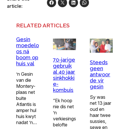
article:
RELATED ARTICLES
Gesin
moedelo
os ná
boom op
70-jarige
Steeds
huis val
gebruik
geen
al 40 jaar
’n Gesin
antwoor
sinkhokki
van die
de vir
e-
Montery-
gesin
kombuis
plaas net
Sy was
buite
“Ek hoop
net 13 jaar
Atlantis is
nie dis net
oud en
amper hul
’n
haar twee
huis kwyt
verkiesings
sussies,
nadat ’n…
belofte
sewe en