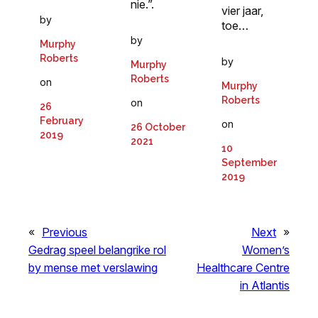
nie.”.
vier jaar,
by
toe…
by
Murphy
Roberts
by
Murphy
Roberts
on
Murphy
Roberts
on
26
February
on
26 October
2019
2021
10
September
2019
«
Previous
Next
»
Gedrag speel belangrike rol
Women’s
by mense met verslawing
Healthcare Centre
in Atlantis