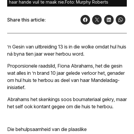
haar hande vuil te maak nie.Foto: Murphy Roberts
Share this article:
’n Gesin van uitbreiding 13 is in die wolke omdat hul huis
ná byna tien jaar weer herbou word.
Proporsionele raadslid, Fiona Abrahams, het die gesin
wat alles in ’n brand 10 jaar gelede verloor het, genader
om hul huis te herbou as deel van haar Mandeladag-
inisiatief.
Abrahams het skenkings soos boumateriaal gekry, maar
het self ook kontant gegee om die huis te herbou.
Die behulpsaamheid van die plaaslike