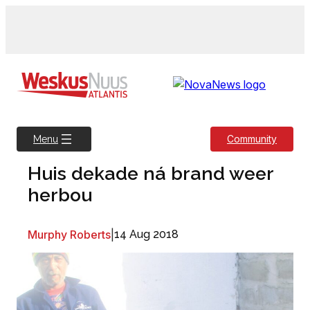
Skip
to
content
Community
Menu
Huis dekade ná brand weer
herbou
Murphy Roberts
|
14 Aug 2018