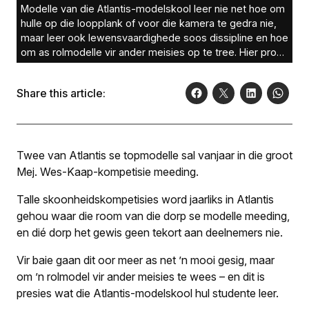
Modelle van die Atlantis-modelskool leer nie net hoe om
hulle op die loopplank of voor die kamera te gedra nie,
maar leer ook lewensvaardighede soos dissipline en hoe
om as rolmodelle vir ander meisies op te tree. Hier pronk
die groep by hul afrigter, Verquleen Hendrikse (heel
regs).Foto: Clement Trussell
Share this article:
Twee van Atlantis se topmodelle sal vanjaar in die groot
Mej. Wes-Kaap-kompetisie meeding.
Talle skoonheidskompetisies word jaarliks in Atlantis
gehou waar die room van die dorp se modelle meeding,
en dié dorp het gewis geen tekort aan deelnemers nie.
Vir baie gaan dit oor meer as net ’n mooi gesig, maar
om ’n rolmodel vir ander meisies te wees – en dit is
presies wat die Atlantis-modelskool hul studente leer.