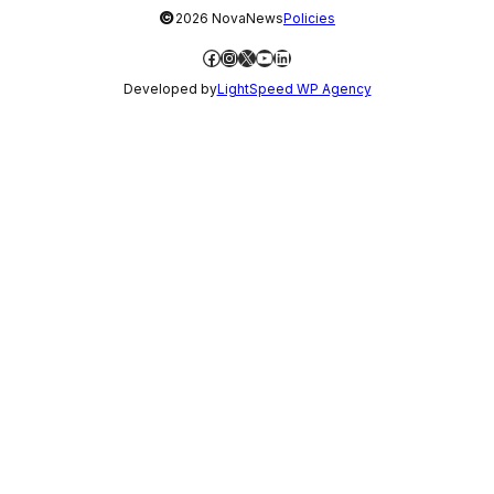
©
2026 NovaNews
Policies
Facebook
Instagram
X
YouTube
LinkedIn
Developed by
LightSpeed WP Agency