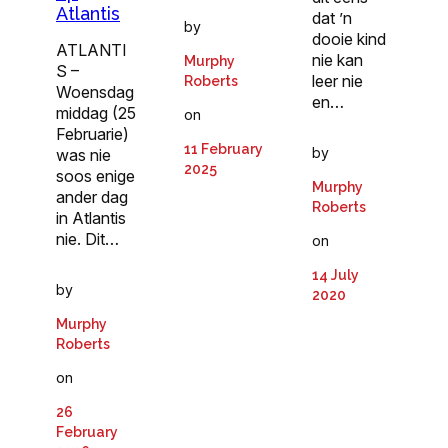
Atlantis
dat ’n
by
dooie kind
ATLANTI
nie kan
Murphy
S –
leer nie
Roberts
Woensdag
en…
middag (25
on
Februarie)
11 February
by
was nie
2025
soos enige
Murphy
ander dag
Roberts
in Atlantis
nie. Dit…
on
14 July
by
2020
Murphy
Roberts
on
26
February