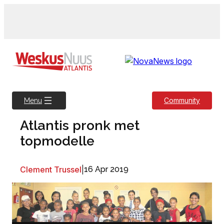
Skip
to
content
Community
Menu
Atlantis pronk met
topmodelle
Clement Trussel
|
16 Apr 2019