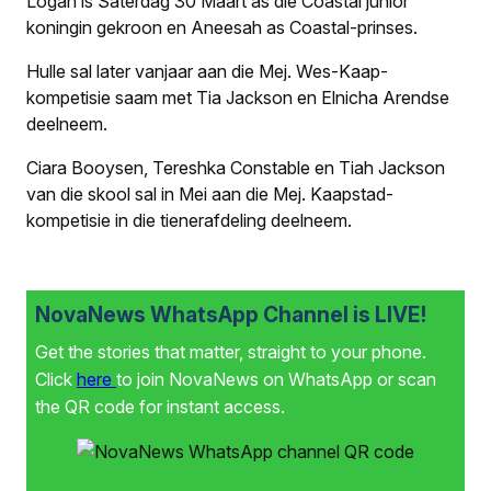
Logan is Saterdag 30 Maart as die Coastal junior
koningin gekroon en Aneesah as Coastal-prinses.
Hulle sal later vanjaar aan die Mej. Wes-Kaap-
kompetisie saam met Tia Jackson en Elnicha Arendse
deelneem.
Ciara Booysen, Tereshka Constable en Tiah Jackson
van die skool sal in Mei aan die Mej. Kaapstad-
kompetisie in die tienerafdeling deelneem.
NovaNews WhatsApp Channel is LIVE!
Get the stories that matter, straight to your phone.
Click
here
to join NovaNews on WhatsApp or scan
the QR code for instant access.