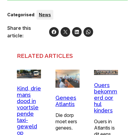
Categorised
:
News
Share this
article:
RELATED ARTICLES
Ouers
Kind, drie
bekomm
mans
Genees
erd oor
dood in
Atlantis
hul
voortsle
kinders
pende
Die dorp
taxi-
moet eers
Ouers in
geweld
genees.
Atlantis is
op
dit eens