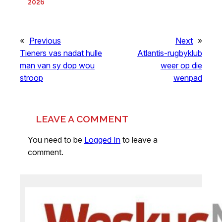
2026
«
Previous
Next
»
Tieners vas nadat hulle
Atlantis-rugbyklub
man van sy dop wou
weer op die
stroop
wenpad
LEAVE A COMMENT
You need to be
Logged In
to leave a
comment.