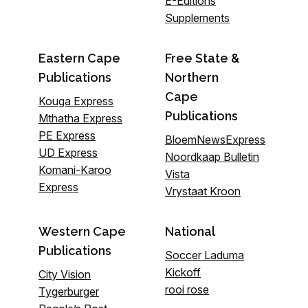
E-Editions
Supplements
Eastern Cape
Free State &
Publications
Northern
Cape
Kouga Express
Publications
Mthatha Express
PE Express
BloemNewsExpress
UD Express
Noordkaap Bulletin
Komani-Karoo
Vista
Express
Vrystaat Kroon
Western Cape
National
Publications
Soccer Laduma
Kickoff
City Vision
rooi rose
Tygerburger