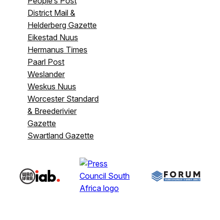
People’s Post
District Mail &
Helderberg Gazette
Eikestad Nuus
Hermanus Times
Paarl Post
Weslander
Weskus Nuus
Worcester Standard
& Breederivier
Gazette
Swartland Gazette