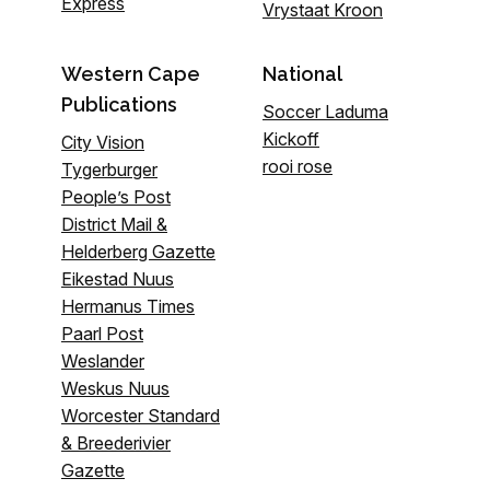
Express
Vrystaat Kroon
Western Cape
National
Publications
Soccer Laduma
Kickoff
City Vision
rooi rose
Tygerburger
People’s Post
District Mail &
Helderberg Gazette
Eikestad Nuus
Hermanus Times
Paarl Post
Weslander
Weskus Nuus
Worcester Standard
& Breederivier
Gazette