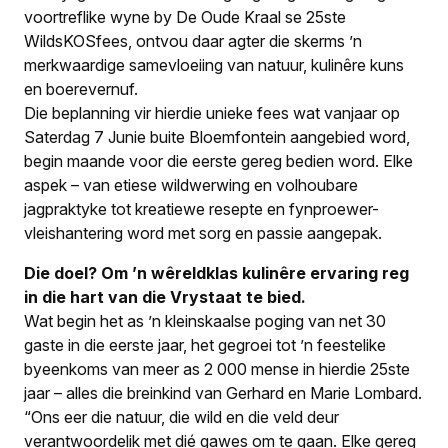
voortreflike wyne by De Oude Kraal se 25ste
WildsKOSfees, ontvou daar agter die skerms ’n
merkwaardige samevloeiing van natuur, kulinêre kuns
en boerevernuf.
Die beplanning vir hierdie unieke fees wat vanjaar op
Saterdag 7 Junie buite Bloemfontein aangebied word,
begin maande voor die eerste gereg bedien word. Elke
aspek – van etiese wildwerwing en volhoubare
jagpraktyke tot kreatiewe resepte en fynproewer-
vleishantering word met sorg en passie aangepak.
Die doel? Om ’n wêreldklas kulinêre ervaring reg
in die hart van die Vrystaat te bied.
Wat begin het as ’n kleinskaalse poging van net 30
gaste in die eerste jaar, het gegroei tot ’n feestelike
byeenkoms van meer as 2 000 mense in hierdie 25ste
jaar – alles die breinkind van Gerhard en Marie Lombard.
“Ons eer die natuur, die wild en die veld deur
verantwoordelik met dié gawes om te gaan. Elke gereg