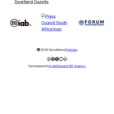
Swartland Gazette
©
2026 NovaNews
Policies
Facebook
Instagram
X
YouTube
LinkedIn
Developed by
LightSpeed WP Agency