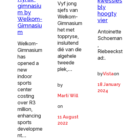
kwessies
Vyf jong
gimnasiu
bly
sjefs van
m by
hoogty
Welkom-
Welkom-
vier
Gimnasium
Gimnasiu
het met
Antoinette
m
toppryse,
Schoeman
insluitend
Welkom-
,
dié van die
Gimnasium
Riebeeckst
algehele
has
ad:.
tweede
opened a
plek,…
new
by
on
Vista
indoor
sports
18 January
by
center
2024
costing
Marti Will
over R3
on
million,
enhancing
11 August
sports
2022
developme
nt…