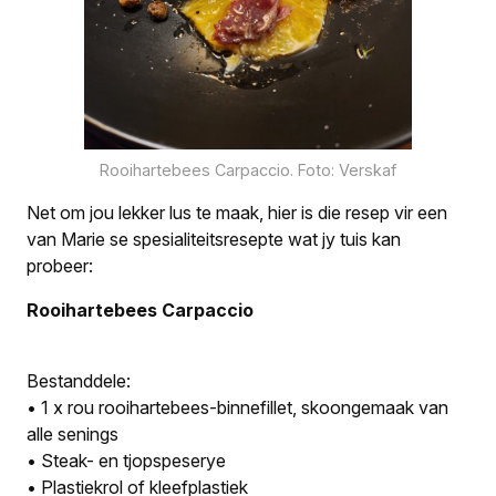
Rooihartebees Carpaccio. Foto: Verskaf
Net om jou lekker lus te maak, hier is die resep vir een
van Marie se spesialiteitsresepte wat jy tuis kan
probeer:
Rooihartebees Carpaccio
Bestanddele:
• 1 x rou rooihartebees-binnefillet, skoongemaak van
alle senings
• Steak- en tjopspeserye
• Plastiekrol of kleefplastiek