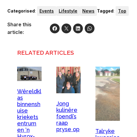
Categorised
:
Events
Lifestyle
News
Tagged
:
Top
Share this
article:
RELATED ARTICLES
Wêreldkl
as
Jong
binnensh
kulinêre
uise
foendi’s
kriekets
raap
entrum
pryse op
en ‘n
Talryke
Hyrox-