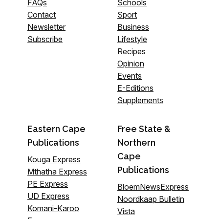
FAQs
Schools
Contact
Sport
Newsletter
Business
Subscribe
Lifestyle
Recipes
Opinion
Events
E-Editions
Supplements
Eastern Cape
Free State &
Publications
Northern
Cape
Kouga Express
Publications
Mthatha Express
PE Express
BloemNewsExpress
UD Express
Noordkaap Bulletin
Komani-Karoo
Vista