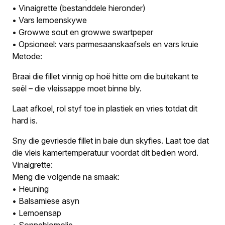
• Vinaigrette (bestanddele hieronder)
• Vars lemoenskywe
• Growwe sout en growwe swartpeper
• Opsioneel: vars parmesaanskaafsels en vars kruie
Metode:
Braai die fillet vinnig op hoë hitte om die buitekant te
seël – die vleissappe moet binne bly.
Laat afkoel, rol styf toe in plastiek en vries totdat dit
hard is.
Sny die gevriesde fillet in baie dun skyfies. Laat toe dat
die vleis kamertemperatuur voordat dit bedien word.
Vinaigrette:
Meng die volgende na smaak:
• Heuning
• Balsamiese asyn
• Lemoensap
• Sonneblomolie