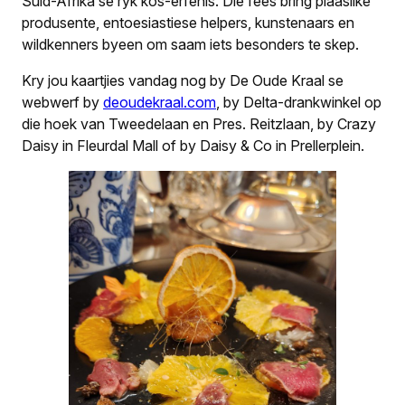
Suid-Afrika se ryk kos-erfenis. Die fees bring plaaslike
produsente, entoesiastiese helpers, kunstenaars en
wildkenners byeen om saam iets besonders te skep.
Kry jou kaartjies vandag nog by De Oude Kraal se
webwerf by
deoudekraal.com
, by Delta-drankwinkel op
die hoek van Tweedelaan en Pres. Reitzlaan, by Crazy
Daisy in Fleurdal Mall of by Daisy & Co in Prellerplein.