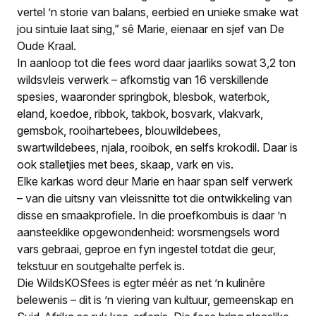
vertel ’n storie van balans, eerbied en unieke smake wat
jou sintuie laat sing,” sê Marie, eienaar en sjef van De
Oude Kraal.
In aanloop tot die fees word daar jaarliks sowat 3,2 ton
wildsvleis verwerk – afkomstig van 16 verskillende
spesies, waaronder springbok, blesbok, waterbok,
eland, koedoe, ribbok, takbok, bosvark, vlakvark,
gemsbok, rooihartebees, blouwildebees,
swartwildebees, njala, rooibok, en selfs krokodil. Daar is
ook stalletjies met bees, skaap, vark en vis.
Elke karkas word deur Marie en haar span self verwerk
– van die uitsny van vleissnitte tot die ontwikkeling van
disse en smaakprofiele. In die proefkombuis is daar ’n
aansteeklike opgewondenheid: worsmengsels word
vars gebraai, geproe en fyn ingestel totdat die geur,
tekstuur en soutgehalte perfek is.
Die WildsKOSfees is egter méér as net ’n kulinêre
belewenis – dit is ’n viering van kultuur, gemeenskap en