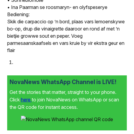
• Ina Paarman se roosmaryn- en olyfspeserye
Bediening:
Skik die carpaccio op ’n bord, plaas vars lemoenskywe
bo-op, drup die vinaigrette daaroor en rond af met ’n
bietjie growwe sout en peper. Voeg
parmesaanskaafsels en vars kruie by vir ekstra geur en
flair
NovaNews WhatsApp Channel is LIVE!
Get the stories that matter, straight to your phone.
Click
here
to join NovaNews on WhatsApp or scan
the QR code for instant access.