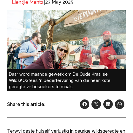
|
23 May 2025
Lientjie Mentz
Daar word maande gewerk om De Oude Kraal se
WildsKOSfees ‘n bederfervaring van die heerlikste
geregte vir besoekers te maak.
Share this article:
Terwyl gaste hulself verlustig in geurige wildsgeregte en