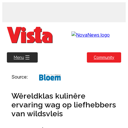
Skip
to
content
Community
Menu
Source:
Wêreldklas kulinêre
ervaring wag op liefhebbers
van wildsvleis