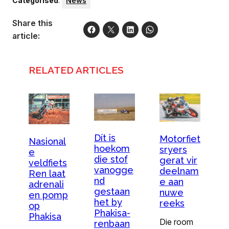
Categorised
:
News
Share this
article:
RELATED ARTICLES
Dít is
Motorfiet
Nasional
hoekom
sryers
e
die stof
gerat vir
veldfiets
vanogge
deelnam
Ren laat
nd
e aan
adrenali
gestaan
nuwe
en pomp
het by
reeks
op
Phakisa-
Phakisa
Die room
renbaan