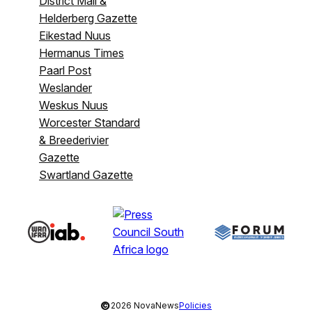
District Mail &
Helderberg Gazette
Eikestad Nuus
Hermanus Times
Paarl Post
Weslander
Weskus Nuus
Worcester Standard
& Breederivier
Gazette
Swartland Gazette
©
2026 NovaNews
Policies