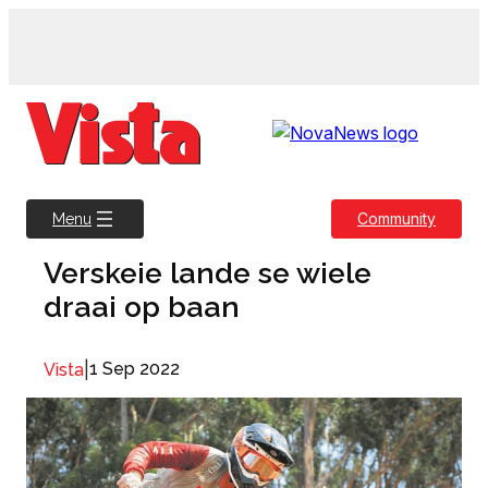
Skip
to
content
Community
Menu
Verskeie lande se wiele
draai op baan
|
1 Sep 2022
Vista