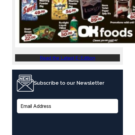
Read the Latest E-Edition
Subscribe to our Newsletter
E
m
a
i
l