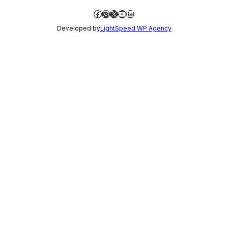
Facebook
Instagram
X
YouTube
LinkedIn
Developed by
LightSpeed WP Agency