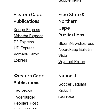
Supplements
Eastern Cape
Free State &
Publications
Northern
Cape
Kouga Express
Publications
Mthatha Express
PE Express
BloemNewsExpress
UD Express
Noordkaap Bulletin
Komani-Karoo
Vista
Express
Vrystaat Kroon
Western Cape
National
Publications
Soccer Laduma
Kickoff
City Vision
rooi rose
Tygerburger
People’s Post