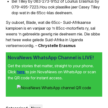
Bel Tilley by 083-273-9152 of Lourius Erasmus by
079-495-7223.Hou ook plaaslike jaer Casey Tilley
dop wat in die 65cc-klas deelneem.
Sy ouboet, Blade, wat die 65cc- Suid-Afrikaanse
kampioen is en vanjaar op ’n 85cc-motorfiets ry, sal
weens ’n gebreekte gewrig nie deelneem nie. Die sibbe
het twee weke gelede Suid-Afrika in Uganda
verteenwoordig.
–
Chrystelle Erasmus
NovaNews WhatsApp Channel is LIVE!
Get the stories that matter, straight to your phone.
Click
here
to join NovaNews on WhatsApp or scan
the QR code for instant access.