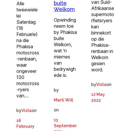
van Suid-
buite
Alle
Afrikaanse
Welkom
tweewiele
supermoto
lei
Opwinding
rfietsryers
Saterdag
neem toe
kan
(18
by Phakisa
binnekort
Februarie)
buite
op die
na die
Welkom,
Phakisa-
Phakisa
wat ’n
renbaan in
motocross
miernes
Welkom
-renbaan,
van
gesien
waar
bedrywigh
word.
ongeveer
ede is.
130
motocross
by
on
Vista
-ryers
by
12 May
van…
Marti Will
2022
on
by
on
Vista
13
16
September
February