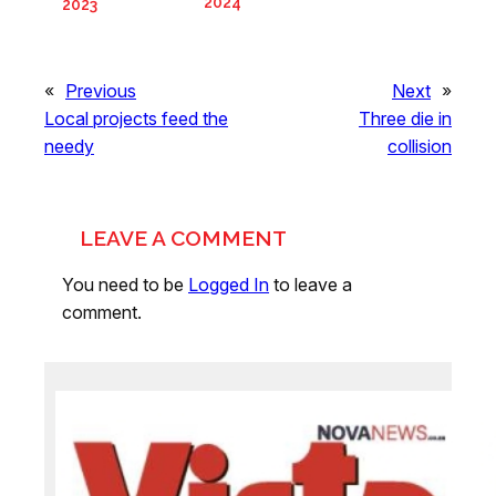
2024
2023
«
Previous
Next
»
Local projects feed the
Three die in
needy
collision
LEAVE A COMMENT
You need to be
Logged In
to leave a
comment.