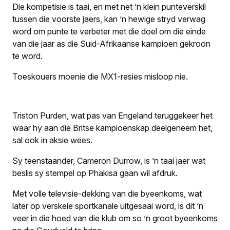
Die kompetisie is taai, en met net ’n klein punteverskil
tussen die voorste jaers, kan ’n hewige stryd verwag
word om punte te verbeter met die doel om die einde
van die jaar as die Suid-Afrikaanse kampioen gekroon
te word.
Toeskouers moenie die MX1-resies misloop nie.
Triston Purden, wat pas van Engeland teruggekeer het
waar hy aan die Britse kampioenskap deelgeneem het,
sal ook in aksie wees.
Sy teenstaander, Cameron Durrow, is ’n taai jaer wat
beslis sy stempel op Phakisa gaan wil afdruk.
Met volle televisie-dekking van die byeenkoms, wat
later op verskeie sportkanale uitgesaai word, is dit ’n
veer in die hoed van die klub om so ’n groot byeenkoms