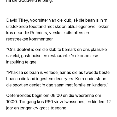
na die Goudveld te bring.
David Tilley, voorsitter van die klub, sê die baan is in ’n
uitstekende toestand met skoon ablusiegeriewe, lekker
kos deur die Rotariërs, verskeie uitstallers en
regstreekse kommentaar.
“Ons doelwit is om die klub te bemark en ons plaaslike
sakelui, gastehuise en restaurante ’n ekonomiese
inspuiting te gee.
“Phakisa se baan is verlede jaar as die as tweede beste
baan in die land ingestem deur ryers. Kom ondersteun
die sport en geniet ’n dag saam met familie en kinders.”
Oefenrondes begin om 08:00 en die wedrenne om
10:00. Toegang kos R60 vir volwassenes, en kinders 12
jaar en jonger kry gratis toegang.