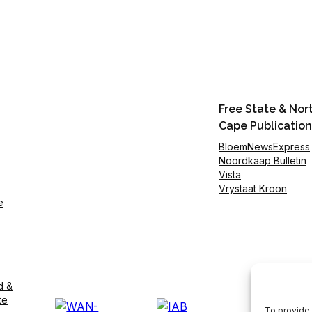
Free State & Nor
Cape Publication
BloemNewsExpress
Noordkaap Bulletin
Vista
Vrystaat Kroon
e
d &
te
To provide 