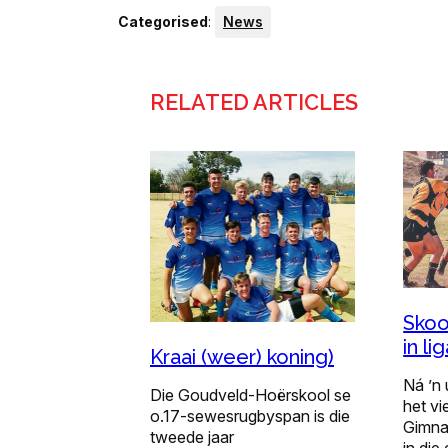
Categorised
:
News
RELATED ARTICLES
Skoo
in li
Kraai (weer) koning)
Ná ’n 
Die Goudveld-Hoërskool se
het v
o.17-sewesrugbyspan is die
Gimna
tweede jaar