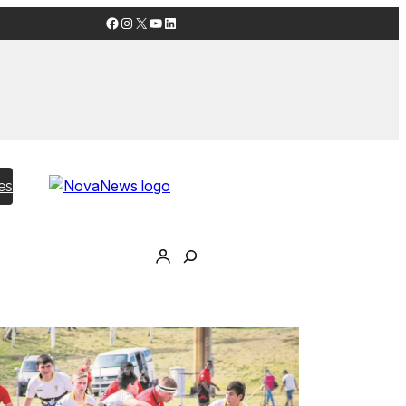
Facebook
Instagram
X
YouTube
LinkedIn
es