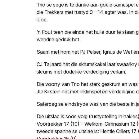
Trio se sege is te danke aan goeie samespel en
die Trekkers met rustyd 0 – 14 agter was. In d
loop.
’n Fout teen die einde het hulle duur te staan
wendrie gedruk het.
Saam met hom het PJ Pelser, Ignus de Wet en J
CJ Taljaard het die skrumskakel laat swaarkry 
skrums met dodelike verdediging verlam.
Die voorry van Trio het sterk geskrum en was 
JD Kirstein het met inklimspel en verdediging 
Saterdag se eindstryde was van die beste in 
Die uitslae is soos volg (rustydtelling in hakies
Voortrekker 17 (10) – Welkom-Gimnasium 12 (0
tweede spanne se uitslae is: Hentie Cilliers 17 (
Voortrekker 15 (0).