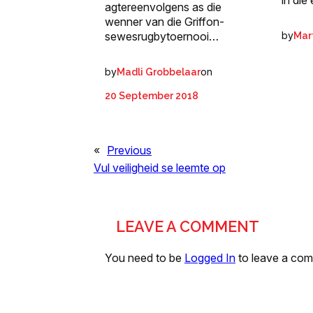
in die
agtereenvolgens as die
wenner van die Griffon-
sewesrugbytoernooi…
by
Mart
by
on
Madli Grobbelaar
20 September 2018
«
Previous
Vul veiligheid se leemte op
LEAVE A COMMENT
You need to be
Logged In
to leave a co