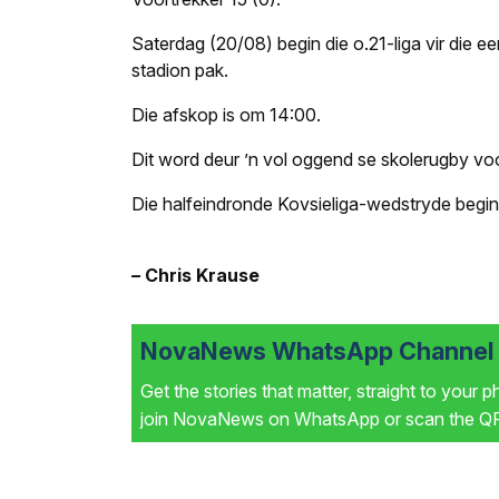
Saterdag (20/08) begin die o.21-liga vir die e
stadion pak.
Die afskop is om 14:00.
Dit word deur ’n vol oggend se skolerugby v
Die halfeindronde Kovsie­liga-wedstryde begi
–
Chris Krause
NovaNews WhatsApp Channel i
Get the stories that matter, straight to your 
join NovaNews on WhatsApp or scan the QR 