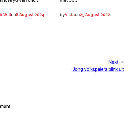
met 30…
 eindstryd van die…
by
on
on
Vista
25 August 2022
i Will
8 August 2024
Next
»
Jong volkspelers blink uit
mment.