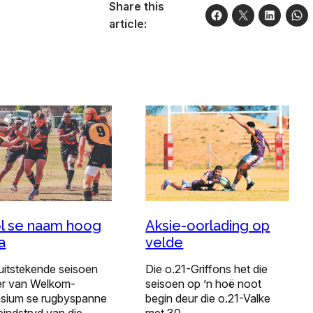
Share this
article:
Aksie-oorlading op
l se naam hoog
velde
ga
Die o.21-Griffons het die
uitstekende seisoen
seisoen op ’n hoë noot
ier van Welkom-
begin deur die o.21-Valke
sium se rugbyspanne