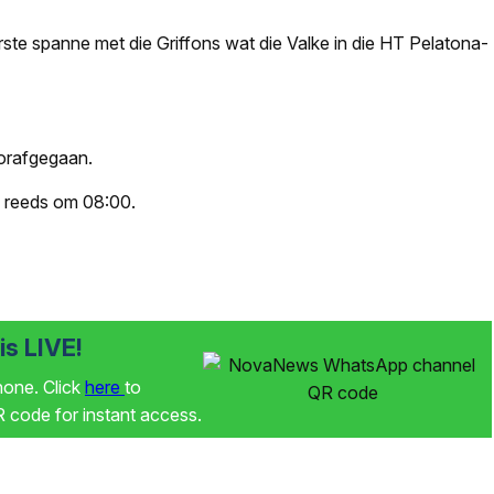
erste spanne met die Griffons wat die Valke in die HT Pelatona-
oorafgegaan.
n reeds om 08:00.
s LIVE!
phone. Click
here
to
code for instant access.