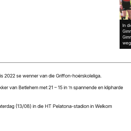
In d
Gimn
Gimm
wegb
is 2022 se wenner van die Griffon-hoërskoleliga.
ekker van Betlehem met 21 – 15 in ’n spannende en klipharde
Saterdag (13/08) in die HT Pelatona-stadion in Welkom