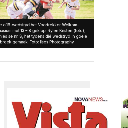
ie o.16-wedstryd het Voortrekker Welkom-
asium met 13 – 8 geklop. Rylen Kirsten (foto),
ies se nr. 8, het tydens dié wedstryd ’n goeie
reek gemaak. Foto: Ilses Photography