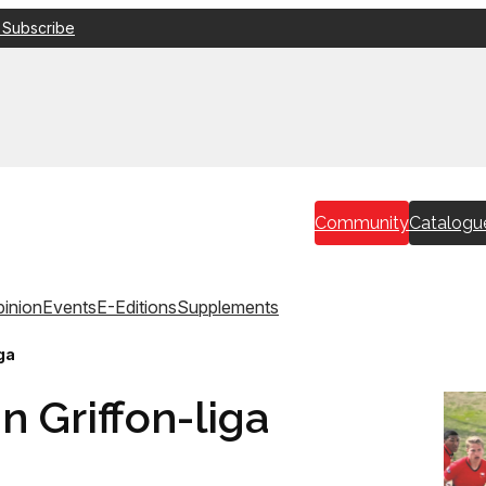
 Subscribe
Community
Catalogu
inion
Events
E-Editions
Supplements
iga
in Griffon-liga