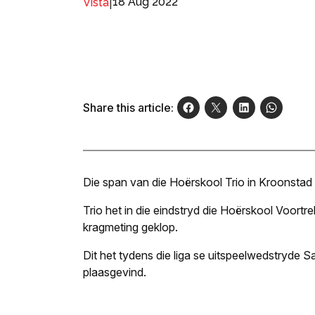
|
18 Aug 2022
Vista
Share this article:
Die span van die Hoërskool Trio in Kroonstad 
Trio het in die eindstryd die Hoërskool Voortr
kragmeting geklop.
Dit het tydens die liga se uitspeelwedstryde 
plaasgevind.