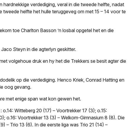
 hardnekkige verdediging, veral in die tweede helfte, nadat
ie tweede helfte het hulle teruggeveg om met 15 – 14 voor te
 gekom toe Charlton Basson ’n losbal opgetel het en die
aco Steyn in die agterlyn geskitter.
met volgehoue druk en hy het die Trekkers se besit agter die
dodelik op die verdediging. Henco Kriek, Conrad Hatting en
die oog gevang.
jare met enige span wat kon gewen het.
): o.14: Witteberg 20 (17) – Voortrekker 17 (3); o.15:
); o.16: Voortrekker 13 (3) – Welkom-Gimnasium 8 (8). Die
9) – Trio 13 (6). In die eerste liga was Trio 21 (14) –