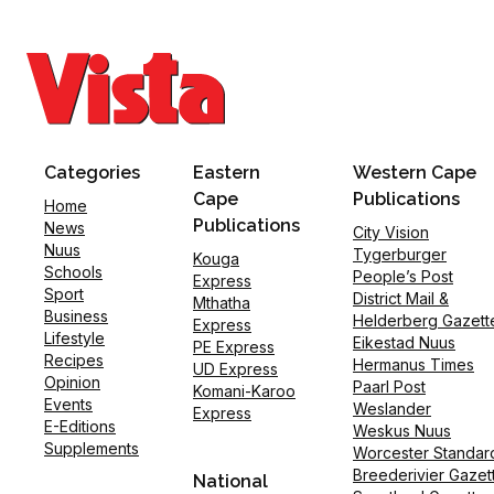
Categories
Eastern
Western Cape
Cape
Publications
Home
Publications
News
City Vision
Nuus
Tygerburger
Kouga
Schools
People’s Post
Express
Sport
District Mail &
Mthatha
Business
Helderberg Gazett
Express
Lifestyle
Eikestad Nuus
PE Express
Recipes
Hermanus Times
UD Express
Opinion
Paarl Post
Komani-Karoo
Events
Weslander
Express
E-Editions
Weskus Nuus
Supplements
Worcester Standar
Breederivier Gazet
National